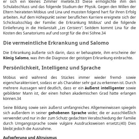
er sich ein kleines Zimmer mietete.33 Diese ermöglichte ihm den
Schulabschluss und das folgende Studium der Physik. Gegen den Willen der
Eltern heirateten Möbius und Lina und mussten folgend hart für ihren Erfolg
arbeiten. Auf dem Höhepunkt seiner beruflichen Karriere ereignete sich der
Schicksalsschlag der Familie: die Erkrankung Möbius’ und die folgende
Einlieferung in die Heilanstalt
„Les Cerisiers“
. Seitdem kommt Lina für die
Kosten des Sanatoriums auf und sorgt für die drei Söhne.34
Die vermeintliche Erkrankung und Salomo
Die Erkrankung äußerte sich darin, dass er behauptete, ihm erscheine der
König Salomo
, was ihm die Diagnose der geistigen Erkrankung einbrachte.
Persönlichkeit, Intelligenz und Sprache
Möbius wird während des Stückes immer wieder fremd- sowie
eigencharakterisiert, sodass er als Charakter sehr gut zu erkennen ist. Durch
mehrere Aussagen wird deutlich, dass er ein
äußerst intelligenter
sowie
gebildeter Mann ist, der einen hohen akademischen Grad hätte erlangen
können.34
Seine Bildung sowie sein äußerst umfangreiches Allgemeinwissen spiegeln
sich außerdem in seiner
gehobenen Sprache
wider, die er ausschließlich
verwendet und nur in der zum Schutz gedachten Verabschiedung der Familie
durch Umgangssprache sowie vulgäre Ausdrucksweisen ersetzt.(40) Dies
bleibt jedoch die Ausnahme.
Aufopferung und Altruismus