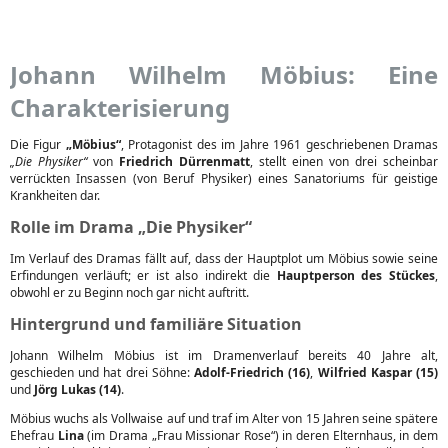
Johann Wilhelm Möbius: Eine
Charakterisierung
Die Figur
„Möbius“
, Protagonist des im Jahre 1961 geschriebenen Dramas
„Die Physiker“
von
Friedrich Dürrenmatt
, stellt einen von drei scheinbar
verrückten Insassen (von Beruf Physiker) eines Sanatoriums für geistige
Krankheiten dar.
Rolle im Drama „Die Physiker“
Im Verlauf des Dramas fällt auf, dass der Hauptplot um Möbius sowie seine
Erfindungen verläuft; er ist also indirekt die
Hauptperson des Stückes
,
obwohl er zu Beginn noch gar nicht auftritt.
Hintergrund und familiäre Situation
Johann Wilhelm Möbius ist im Dramenverlauf bereits 40 Jahre alt,
geschieden und hat drei Söhne:
Adolf-Friedrich (16)
,
Wilfried Kaspar (15)
und
Jörg Lukas (14)
.
Möbius wuchs als Vollwaise auf und traf im Alter von 15 Jahren seine spätere
Ehefrau
Lina
(im Drama „Frau Missionar Rose“) in deren Elternhaus, in dem