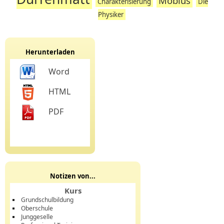
Möbius
Charakterisierung
Die
Physiker
Herunterladen
Word
HTML
PDF
Notizen von...
Kurs
Grundschulbildung
Oberschule
Junggeselle