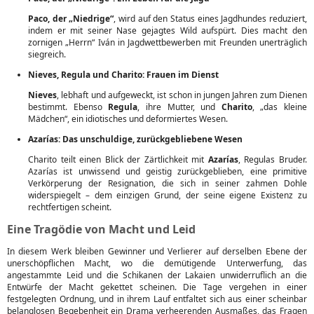
Paco, der „Niedrige“
, wird auf den Status eines Jagdhundes reduziert,
indem er mit seiner Nase gejagtes Wild aufspürt. Dies macht den
zornigen „Herrn“ Iván in Jagdwettbewerben mit Freunden unerträglich
siegreich.
Nieves, Regula und Charito: Frauen im Dienst
Nieves
, lebhaft und aufgeweckt, ist schon in jungen Jahren zum Dienen
bestimmt. Ebenso
Regula
, ihre Mutter, und
Charito
, „das kleine
Mädchen“, ein idiotisches und deformiertes Wesen.
Azarías: Das unschuldige, zurückgebliebene Wesen
Charito teilt einen Blick der Zärtlichkeit mit
Azarías
, Regulas Bruder.
Azarías ist unwissend und geistig zurückgeblieben, eine primitive
Verkörperung der Resignation, die sich in seiner zahmen Dohle
widerspiegelt – dem einzigen Grund, der seine eigene Existenz zu
rechtfertigen scheint.
Eine Tragödie von Macht und Leid
In diesem Werk bleiben Gewinner und Verlierer auf derselben Ebene der
unerschöpflichen Macht, wo die demütigende Unterwerfung, das
angestammte Leid und die Schikanen der Lakaien unwiderruflich an die
Entwürfe der Macht gekettet scheinen. Die Tage vergehen in einer
festgelegten Ordnung, und in ihrem Lauf entfaltet sich aus einer scheinbar
belanglosen Begebenheit ein Drama verheerenden Ausmaßes, das Fragen