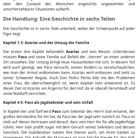
über den Zustand des Menschen angesichts ungewohnter und
unvorhersehbarer Situationen aufwirft.
Die Handlung: Eine Geschichte in sechs Teilen
Die Geschichte ist in sechs Teile unterteilt, wobei der Schwerpunkt auf jeder
Figur liegt.
Kapitel 1-3: Azarías und der Umzug der Familie
Die ersten drei Kapitel behandeln
Azarías
und sein Wesen. Unterdessen
müssen
Paco
und seine Familie auf Befehl der „Herren“ an einen anderen
Ort umziehen. Der Umzug bringt neue Hausarbeiten mit sich. In diesem Teil
wird auch gezeigt, wie Paco versucht, seinen Kindern zu veranschaulichen,
wie man der Armut entkommen kann. Azarías wird entlassen und zieht zu
seiner Schwester Regula. Auch Don Pedro Perito lebt mit den Problemen
einer Frau, die überschwänglich ist, wenn Kapitän Iván anwesend ist. Zu
dieser Zeit ist Azarías ein Ärgernis für den Hof, da er überall herumläuft und
seine Notdurft verrichtet.
Kapitel 4-5: Paco als Jagdsekretär und sein Unfall
In Kapitel vier und fünf wird
Paco
zum Sekretär des Herrn Iván ernannt, der
großes Verständnis für ihn hat, da Paco bei der Jagd sehr nützlich ist. Paco ist
stolz auf dieses Vertrauen und darauf, dass sein Herr ihn für alle Jagderfolge
rühmt. Herr Iván prahlt sogar mit dem Geruch seines Sekretärs und dessen
Geschick. Die Gutsbesitzer nutzen ihre Diener auch, um ihren Gästen zu
imponieren. Die Ankunft der Marquesa ist eine falsche Freude für den Hof,