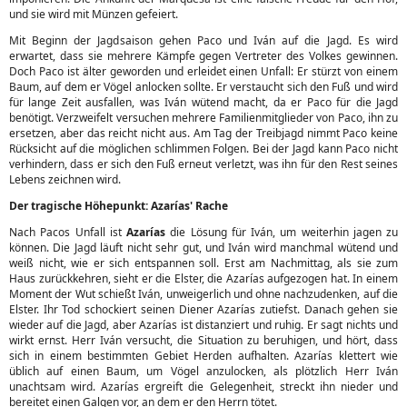
und sie wird mit Münzen gefeiert.
Mit Beginn der Jagdsaison gehen Paco und Iván auf die Jagd. Es wird
erwartet, dass sie mehrere Kämpfe gegen Vertreter des Volkes gewinnen.
Doch Paco ist älter geworden und erleidet einen Unfall: Er stürzt von einem
Baum, auf dem er Vögel anlocken sollte. Er verstaucht sich den Fuß und wird
für lange Zeit ausfallen, was Iván wütend macht, da er Paco für die Jagd
benötigt. Verzweifelt versuchen mehrere Familienmitglieder von Paco, ihn zu
ersetzen, aber das reicht nicht aus. Am Tag der Treibjagd nimmt Paco keine
Rücksicht auf die möglichen schlimmen Folgen. Bei der Jagd kann Paco nicht
verhindern, dass er sich den Fuß erneut verletzt, was ihn für den Rest seines
Lebens zeichnen wird.
Der tragische Höhepunkt: Azarías' Rache
Nach Pacos Unfall ist
Azarías
die Lösung für Iván, um weiterhin jagen zu
können. Die Jagd läuft nicht sehr gut, und Iván wird manchmal wütend und
weiß nicht, wie er sich entspannen soll. Erst am Nachmittag, als sie zum
Haus zurückkehren, sieht er die Elster, die Azarías aufgezogen hat. In einem
Moment der Wut schießt Iván, unweigerlich und ohne nachzudenken, auf die
Elster. Ihr Tod schockiert seinen Diener Azarías zutiefst. Danach gehen sie
wieder auf die Jagd, aber Azarías ist distanziert und ruhig. Er sagt nichts und
wirkt ernst. Herr Iván versucht, die Situation zu beruhigen, und hört, dass
sich in einem bestimmten Gebiet Herden aufhalten. Azarías klettert wie
üblich auf einen Baum, um Vögel anzulocken, als plötzlich Herr Iván
unachtsam wird. Azarías ergreift die Gelegenheit, streckt ihn nieder und
bereitet einen Galgen vor, an dem er den Herrn tötet.