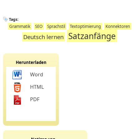
Tags:
Grammatik
SEO
Sprachstil
Textoptimierung
Konnektoren
Satzanfänge
Deutsch lernen
Herunterladen
Word
HTML
PDF