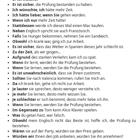
Er ist sicher
, die Prüfung bestanden zu haben.
Ich wünschte, ich
hätte mehr Zeit.
Ich hätte lieber, wenn Sie
gehen würden.
Wenn ich nur
mehr Zeit hätte!
Stattdessen
werde ich dieses Mal einen Mac kaufen.
Neben
Englisch spricht sie auch Französisch.
Falls
Sie Hunger bekommen, nehmen Sie ein Sandwich.
Obwohl
ich krank war, ging ich zur Arbeit.
Es ist sicher
, dass das Wetter in Spanien dieses Jahr schlecht ist.
Zu der Zeit
, als wir gingen...
Aufgrund
des starken Verkehrs kam ich zu spät.
Wenn
ihr lernt, werdet ihr die Prüfung bestehen.
Wenn
Sie lernen, werden Sie die Prüfung bestehen.
Es ist unwahrscheinlich
, dass sie Ihnen zustimmt.
Sollten
Sie nach Valencia kommen, rufen Sie mich an.
Da
ich krank bin, gehe ich nicht zur Arbeit.
Je lauter
sie sprechen, desto weniger verstehe ich.
Je mehr
Sie lernen, desto mehr wissen Sie.
Je schlechter
er sich benimmt, desto mehr liebe ich ihn.
Wenn
Sie lernen, werden Sie die Prüfung bestehen.
Im Gegensatz zu
Tom kann Alice Klavier spielen.
Was
du getan hast, war falsch.
Obwohl
mein Englisch nicht das Beste ist, hoffe ich, die Prüfung zu
bestehen.
Wären
sie auf der Party, würden sie den Preis geben.
Würden wir
Ihnen den Job anbieten, würden Sie ihn annehmen?