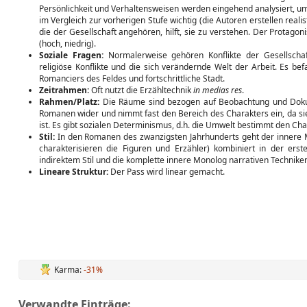
Persönlichkeit und Verhaltensweisen werden eingehend analysiert, um 
im Vergleich zur vorherigen Stufe wichtig (die Autoren erstellen reali
die der Gesellschaft angehören, hilft, sie zu verstehen. Der Protagoni
(hoch, niedrig).
Soziale Fragen:
Normalerweise gehören Konflikte der Gesellschaf
religiöse Konflikte und die sich verändernde Welt der Arbeit. Es be
Romanciers des Feldes und fortschrittliche Stadt.
Zeitrahmen:
Oft nutzt die Erzähltechnik
in medias res
.
Rahmen/Platz:
Die Räume sind bezogen auf Beobachtung und Dokum
Romanen wider und nimmt fast den Bereich des Charakters ein, da sie 
ist. Es gibt sozialen Determinismus, d.h. die Umwelt bestimmt den Cha
Stil:
In den Romanen des zwanzigsten Jahrhunderts geht der innere M
charakterisieren die Figuren und Erzähler) kombiniert in der ers
indirektem Stil und die komplette innere Monolog narrativen Techniken
Lineare Struktur:
Der Pass wird linear gemacht.
Karma:
-31%
Verwandte Einträge: