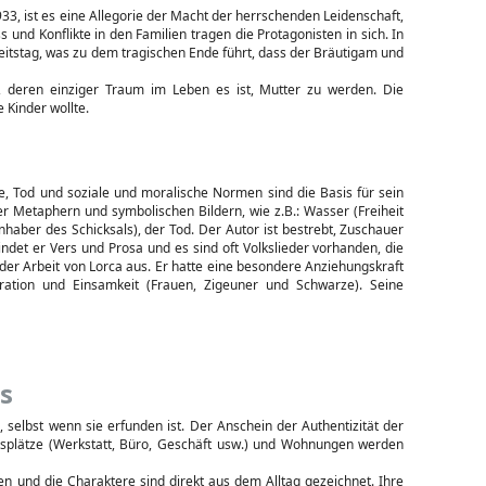
33, ist es eine Allegorie der Macht der herrschenden Leidenschaft,
s und Konflikte in den Familien tragen die Protagonisten in sich. In
eitstag, was zu dem tragischen Ende führt, dass der Bräutigam und
au, deren einziger Traum im Leben es ist, Mutter zu werden. Die
 Kinder wollte.
ebe, Tod und soziale und moralische Normen sind die Basis für sein
r Metaphern und symbolischen Bildern, wie z.B.: Wasser (Freiheit
Inhaber des Schicksals), der Tod. Der Autor ist bestrebt, Zuschauer
ndet er Vers und Prosa und es sind oft Volkslieder vorhanden, die
 der Arbeit von Lorca aus. Er hatte eine besondere Anziehungskraft
stration und Einsamkeit (Frauen, Zigeuner und Schwarze). Seine
s
selbst wenn sie erfunden ist. Der Anschein der Authentizität der
tsplätze (Werkstatt, Büro, Geschäft usw.) und Wohnungen werden
 und die Charaktere sind direkt aus dem Alltag gezeichnet. Ihre