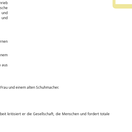
hrieb
ische
 und
t und
ernen
inem
n aus
 Frau und einem alten Schuhmacher.
eit kritisiert er die Gesellschaft, die Menschen und fordert totale