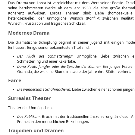
Das Drama von Lorca ist vergleichbar mit dem Wert seiner Poesie. Er sc
seine berühmtesten Werke ab dem Jahr 1930, die eine große themat
Kohärenz aufweisen. Lorcas Themen sind: Liebe (homosexuelle
heterosexuelle), der unmögliche Wunsch (Konflikt zwischen Realitä
Wunsch), Frustration und tragisches Schicksal.
Modernes Drama
Die dramatische Schöpfung beginnt in seiner Jugend mit einigen mod
Einflüssen. Einige seiner bekanntesten Titel sind:
Der Fluch des Schmetterlings:
Unmögliche Liebe zwischen e
Schmetterling und einer Kakerlake.
Dona Rosita Jungfer oder die Sprache der Blumen:
Ein junges Fräulei
Granada, die wie eine Blume im Laufe der Jahre ihre Blätter verliert.
Farce
Die wundersame Schuhmacherin:
Liebe zwischen einer schönen jungen
Surreales Theater
Theater des Unmöglichen.
Das Publikum:
Bruch mit der traditionellen Inszenierung. In dieser Arb
Freiheit in den menschlichen Beziehungen.
Tragödien und Dramen