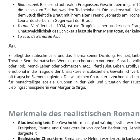
Bluthochzeit:
Basierend auf realen Ereignissen. Geschrieben im Jahr 19
die nichts zum Ziel hat, was den Tod beinhaltet. Die Leidenschaft, Has
dem Stück flieht die Braut mit ihrem alten Freund Leonardo am Hochz
Leonardo sterben, in Gegenwart der Braut.
Yerma:
Veröffentlicht 1934, ist die Tragödie einer kinderlosen Fr
Unausweichlichkeit des Schicksals lässt sie ihren Mann töten, der keine
La casa de Bernarda Alba
Art
Er pflegt die statische Linie und das Thema seiner Dichtung. Freiheit, Li
Theater. Sein dramatisches Werk ist durchdrungen von einer Sprache volle
oder Tod), Mond (Leben oder Schmerzen, etc.), Pferd (Blut, Leben, Erotik, 
emotional in die Tragödie der Charaktere einzubeziehen. Gewöhnlich verbi
oft tragische Szenen begleiten. Die weiblichen Charaktere zeichnen sich in
für benachteiligte soziale Gruppen in der Zeit und Situation der Fru
Lieblingsschauspielerin war Margarita Xirgu.
Merkmale des realistischen Roman
Glaubwürdigkeit:
Die Geschichte muss glaubwürdig erzählt werden, 
Ereignisse, Räume und Charaktere ist von großer Bedeutung. Arbei
dargestellt.
Realistische Charaktere:
Romantische Helden werden zurückgelassen