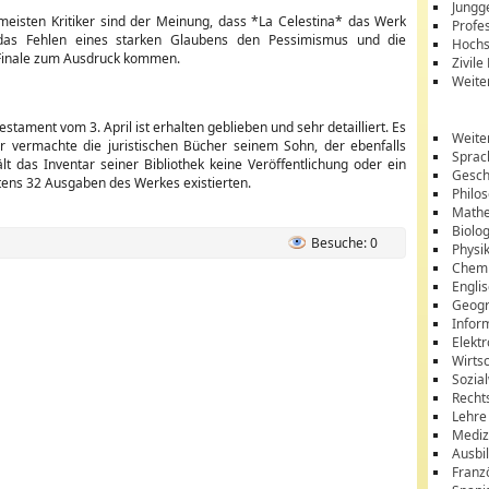
Jungg
meisten Kritiker sind der Meinung, dass *La Celestina* das Werk
Profes
 das Fehlen eines starken Glaubens den Pessimismus und die
Hochs
n Finale zum Ausdruck kommen.
Zivile
Weite
estament vom 3. April ist erhalten geblieben und sehr detailliert. Es
Weite
Er vermachte die juristischen Bücher seinem Sohn, der ebenfalls
Sprac
lt das Inventar seiner Bibliothek keine Veröffentlichung oder ein
Gesch
tens 32 Ausgaben des Werkes existierten.
Philo
Mathe
Biolo
Besuche: 0
Physi
Chem
Engli
Geogr
Infor
Elektr
Wirts
Sozia
Recht
Lehre
Mediz
Ausbi
Franz