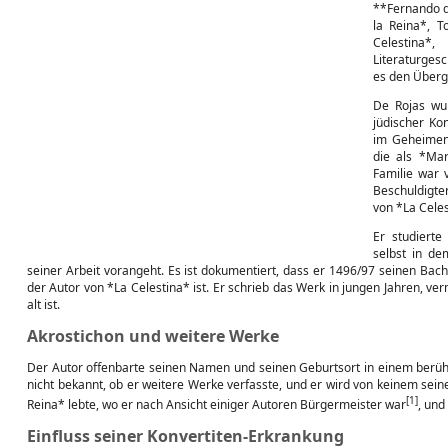
**Fernando d
la Reina*, T
Celestina
Literaturges
es den Überg
De Rojas wur
jüdischer Kon
im Geheimen 
die als *Mar
Familie war 
Beschuldigter
von *La Celes
Er studierte
selbst in de
seiner Arbeit vorangeht. Es ist dokumentiert, dass er 1496/97 seinen Bac
der Autor von *La Celestina* ist. Er schrieb das Werk in jungen Jahren, ve
alt ist.
Akrostichon und weitere Werke
Der Autor offenbarte seinen Namen und seinen Geburtsort in einem berüh
nicht bekannt, ob er weitere Werke verfasste, und er wird von keinem seine
[1]
Reina* lebte, wo er nach Ansicht einiger Autoren Bürgermeister war
, und
Einfluss seiner Konvertiten-Erkrankung