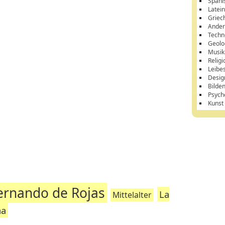
Spani
Latei
Griec
Ander
Techn
Geolo
Musik
Religi
Leibe
Desig
Bilde
Psych
Kunst
ernando de Rojas
La
Mittelalter
na