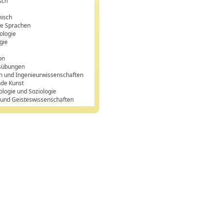
sch
n
hisch
e Sprachen
ologie
gie
on
sübungen
n und Ingenieurwissenschaften
nde Kunst
ologie und Soziologie
 und Geisteswissenschaften