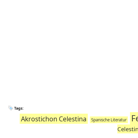
Tags:
F
Akrostichon Celestina
Spanische Literatur
Celesti