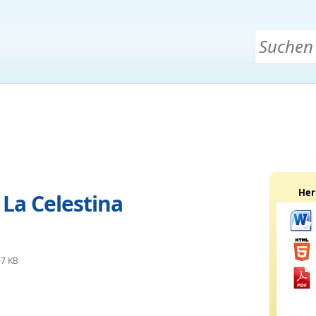
Her
La Celestina
67 KB