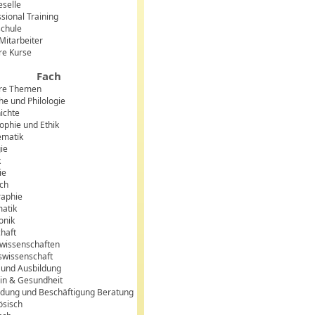
eselle
sional Training
chule
 Mitarbeiter
re Kurse
Fach
re Themen
he und Philologie
ichte
sophie und Ethik
matik
gie
k
ie
sch
aphie
matik
onik
chaft
lwissenschaften
swissenschaft
 und Ausbildung
in & Gesundheit
ldung und Beschäftigung Beratung
ösisch