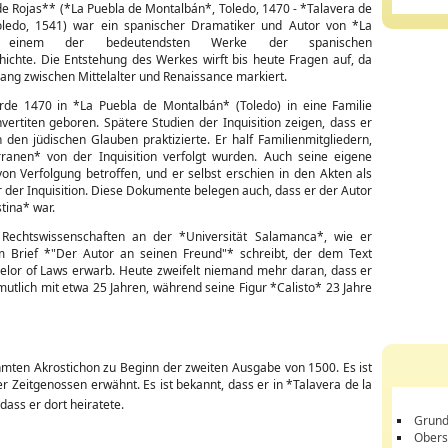
e Rojas** (*La Puebla de Montalbán*, Toledo, 1470 - *Talavera de
oledo, 1541) war ein spanischer Dramatiker und Autor von *La
*, einem der bedeutendsten Werke der spanischen
chichte. Die Entstehung des Werkes wirft bis heute Fragen auf, da
ang zwischen Mittelalter und Renaissance markiert.
de 1470 in *La Puebla de Montalbán* (Toledo) in eine Familie
vertiten geboren. Spätere Studien der Inquisition zeigen, dass er
den jüdischen Glauben praktizierte. Er half Familienmitgliedern,
ranen* von der Inquisition verfolgt wurden. Auch seine eigene
von Verfolgung betroffen, und er selbst erschien in den Akten als
 der Inquisition. Diese Dokumente belegen auch, dass er der Autor
tina* war.
 Rechtswissenschaften an der *Universität Salamanca*, wie er
m Brief *"Der Autor an seinen Freund"* schreibt, der dem Text
helor of Laws erwarb. Heute zweifelt niemand mehr daran, dass er
rmutlich mit etwa 25 Jahren, während seine Figur *Calisto* 23 Jahre
mten Akrostichon zu Beginn der zweiten Ausgabe von 1500. Es ist
r Zeitgenossen erwähnt. Es ist bekannt, dass er in *Talavera de la
 dass er dort heiratete.
Grund
Obers