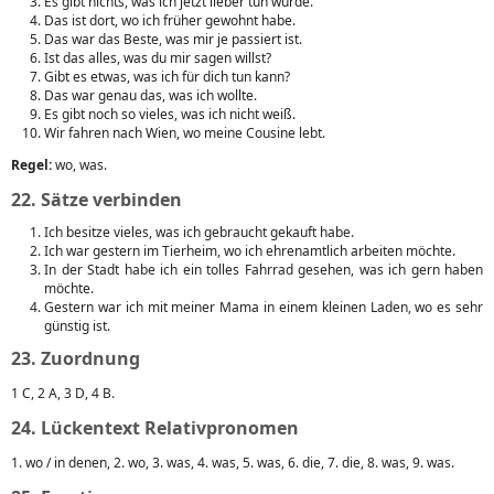
Es gibt nichts, was ich jetzt lieber tun würde.
Das ist dort, wo ich früher gewohnt habe.
Das war das Beste, was mir je passiert ist.
Ist das alles, was du mir sagen willst?
Gibt es etwas, was ich für dich tun kann?
Das war genau das, was ich wollte.
Es gibt noch so vieles, was ich nicht weiß.
Wir fahren nach Wien, wo meine Cousine lebt.
Regel:
wo, was.
22. Sätze verbinden
Ich besitze vieles, was ich gebraucht gekauft habe.
Ich war gestern im Tierheim, wo ich ehrenamtlich arbeiten möchte.
In der Stadt habe ich ein tolles Fahrrad gesehen, was ich gern haben
möchte.
Gestern war ich mit meiner Mama in einem kleinen Laden, wo es sehr
günstig ist.
23. Zuordnung
1 C, 2 A, 3 D, 4 B.
24. Lückentext Relativpronomen
1. wo / in denen, 2. wo, 3. was, 4. was, 5. was, 6. die, 7. die, 8. was, 9. was.