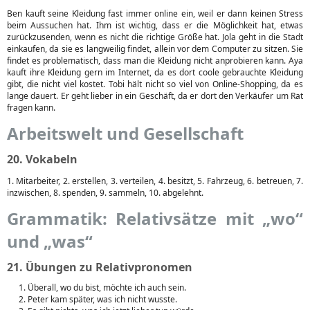
Ben kauft seine Kleidung fast immer online ein, weil er dann keinen Stress
beim Aussuchen hat. Ihm ist wichtig, dass er die Möglichkeit hat, etwas
zurückzusenden, wenn es nicht die richtige Größe hat. Jola geht in die Stadt
einkaufen, da sie es langweilig findet, allein vor dem Computer zu sitzen. Sie
findet es problematisch, dass man die Kleidung nicht anprobieren kann. Aya
kauft ihre Kleidung gern im Internet, da es dort coole gebrauchte Kleidung
gibt, die nicht viel kostet. Tobi hält nicht so viel von Online-Shopping, da es
lange dauert. Er geht lieber in ein Geschäft, da er dort den Verkäufer um Rat
fragen kann.
Arbeitswelt und Gesellschaft
20. Vokabeln
1. Mitarbeiter, 2. erstellen, 3. verteilen, 4. besitzt, 5. Fahrzeug, 6. betreuen, 7.
inzwischen, 8. spenden, 9. sammeln, 10. abgelehnt.
Grammatik: Relativsätze mit „wo“
und „was“
21. Übungen zu Relativpronomen
Überall, wo du bist, möchte ich auch sein.
Peter kam später, was ich nicht wusste.