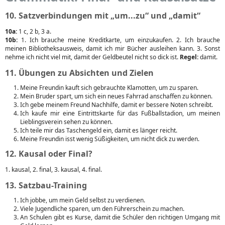
10. Satzverbindungen mit „um...zu“ und „damit“
10a:
1 c, 2 b, 3 a.
10b:
1. Ich brauche meine Kreditkarte, um einzukaufen. 2. Ich brauche
meinen Bibliotheksausweis, damit ich mir Bücher ausleihen kann. 3. Sonst
nehme ich nicht viel mit, damit der Geldbeutel nicht so dick ist.
Regel:
damit.
11. Übungen zu Absichten und Zielen
Meine Freundin kauft sich gebrauchte Klamotten, um zu sparen.
Mein Bruder spart, um sich ein neues Fahrrad anschaffen zu können.
Ich gebe meinem Freund Nachhilfe, damit er bessere Noten schreibt.
Ich kaufe mir eine Eintrittskarte für das Fußballstadion, um meinen
Lieblingsverein sehen zu können.
Ich teile mir das Taschengeld ein, damit es länger reicht.
Meine Freundin isst wenig Süßigkeiten, um nicht dick zu werden.
12. Kausal oder Final?
1. kausal, 2. final, 3. kausal, 4. final.
13. Satzbau-Training
Ich jobbe, um mein Geld selbst zu verdienen.
Viele Jugendliche sparen, um den Führerschein zu machen.
An Schulen gibt es Kurse, damit die Schüler den richtigen Umgang mit