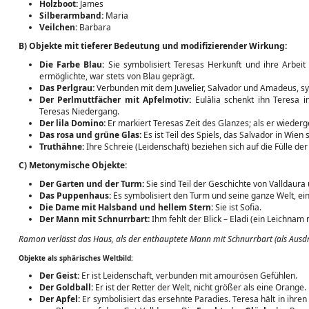
Holzboot:
James
Silberarmband:
Maria
Veilchen:
Barbara
B) Objekte mit tieferer Bedeutung und modifizierender Wirkung:
Die Farbe Blau:
Sie symbolisiert Teresas Herkunft und ihre Arbeit 
ermöglichte, war stets von Blau geprägt.
Das Perlgrau:
Verbunden mit dem Juwelier, Salvador und Amadeus, sym
Der Perlmuttfächer mit Apfelmotiv:
Eulàlia schenkt ihn Teresa 
Teresas Niedergang.
Der lila Domino:
Er markiert Teresas Zeit des Glanzes; als er wiederg
Das rosa und grüne Glas:
Es ist Teil des Spiels, das Salvador in Wien s
Truthähne:
Ihre Schreie (Leidenschaft) beziehen sich auf die Fülle der
C) Metonymische Objekte:
Der Garten und der Turm:
Sie sind Teil der Geschichte von Valldaura 
Das Puppenhaus:
Es symbolisiert den Turm und seine ganze Welt, eine
Die Dame mit Halsband und hellem Stern:
Sie ist Sofia.
Der Mann mit Schnurrbart:
Ihm fehlt der Blick – Eladi (ein Leichnam
Ramon verlässt das Haus, als der enthauptete Mann mit Schnurrbart (als Ausdru
Objekte als sphärisches Weltbild:
Der Geist:
Er ist Leidenschaft, verbunden mit amourösen Gefühlen.
Der Goldball:
Er ist der Retter der Welt, nicht größer als eine Orange.
Der Apfel:
Er symbolisiert das ersehnte Paradies. Teresa hält in ihre