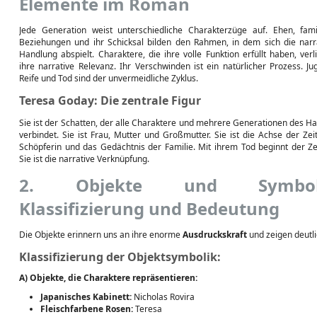
Elemente im Roman
Jede Generation weist unterschiedliche Charakterzüge auf. Ehen, fami
Beziehungen und ihr Schicksal bilden den Rahmen, in dem sich die narr
Handlung abspielt. Charaktere, die ihre volle Funktion erfüllt haben, verl
ihre narrative Relevanz. Ihr Verschwinden ist ein natürlicher Prozess. Ju
Reife und Tod sind der unvermeidliche Zyklus.
Teresa Goday: Die zentrale Figur
Sie ist der Schatten, der alle Charaktere und mehrere Generationen des H
verbindet. Sie ist Frau, Mutter und Großmutter. Sie ist die Achse der Zeit
Schöpferin und das Gedächtnis der Familie. Mit ihrem Tod beginnt der Zer
Sie ist die narrative Verknüpfung.
2. Objekte und Symbol
Klassifizierung und Bedeutung
Die Objekte erinnern uns an ihre enorme
Ausdruckskraft
und zeigen deutl
Klassifizierung der Objektsymbolik:
A) Objekte, die Charaktere repräsentieren:
Japanisches Kabinett:
Nicholas Rovira
Fleischfarbene Rosen:
Teresa