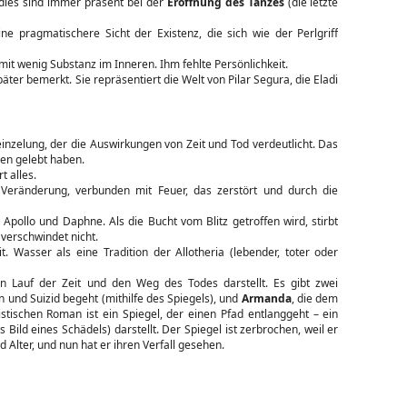
adies sind immer präsent bei der
Eröffnung des Tanzes
(die letzte
ne pragmatischere Sicht der Existenz, die sich wie der Perlgriff
 mit wenig Substanz im Inneren. Ihm fehlte Persönlichkeit.
päter bemerkt. Sie repräsentiert die Welt von Pilar Segura, die Eladi
inzelung, der die Auswirkungen von Zeit und Tod verdeutlicht. Das
ben gelebt haben.
t alles.
Veränderung, verbunden mit Feuer, das zerstört und durch die
Apollo und Daphne. Als die Bucht vom Blitz getroffen wird, stirbt
 verschwindet nicht.
. Wasser als eine Tradition der Allotheria (lebender, toter oder
en Lauf der Zeit und den Weg des Todes darstellt. Es gibt zwei
n und Suizid begeht (mithilfe des Spiegels), und
Armanda
, die dem
listischen Roman ist ein Spiegel, der einen Pfad entlanggeht – ein
Bild eines Schädels) darstellt. Der Spiegel ist zerbrochen, weil er
 Alter, und nun hat er ihren Verfall gesehen.