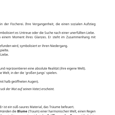
in der Fischerei. Ihre Vergangenheit, die einen sozialen Aufstieg
bolisiert es Untreue oder die Suche nach einer unerfüllten Liebe.
in einem Moment ihres Glanzes. Er steht im Zusammenhang mit
efunden wird, symbolisiert er ihren Niedergang.
pielte.
 Liebe.
und repräsentieren eine absolute Realität (ihre eigene Welt).
 Welt, in der die 'großen Jungs' spielen.
 mit halb geöffneten Augen).
ck der Wut auf seinen Vater) erscheint.
 Er ist ein süß-saures Material, das Träume befeuert.
n Händen die
Blume
(Traum) einer harmonischen Welt, einen Regen