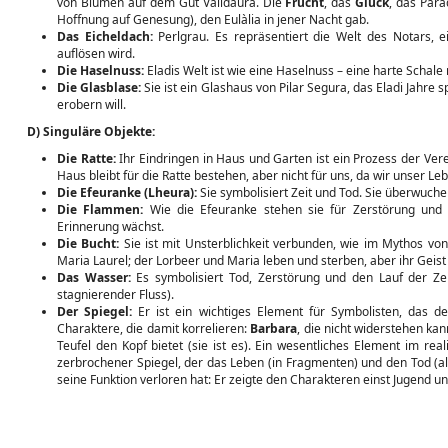
von Blumen auf dem Gut Valldaura. Die
Frucht
, das
Glück
, das Par
Hoffnung auf Genesung), den Eulàlia in jener Nacht gab.
Das Eicheldach:
Perlgrau. Es repräsentiert die Welt des Notars, ei
auflösen wird.
Die Haselnuss:
Eladis Welt ist wie eine Haselnuss – eine harte Schale
Die Glasblase:
Sie ist ein Glashaus von Pilar Segura, das Eladi Jahre s
erobern will.
D) Singuläre Objekte:
Die Ratte:
Ihr Eindringen in Haus und Garten ist ein Prozess der Vere
Haus bleibt für die Ratte bestehen, aber nicht für uns, da wir unser Le
Die Efeuranke (Lheura):
Sie symbolisiert Zeit und Tod. Sie überwucher
Die Flammen:
Wie die Efeuranke stehen sie für Zerstörung und 
Erinnerung wächst.
Die Bucht:
Sie ist mit Unsterblichkeit verbunden, wie im Mythos von 
Maria Laurel; der Lorbeer und Maria leben und sterben, aber ihr Geist
Das Wasser:
Es symbolisiert Tod, Zerstörung und den Lauf der Zeit
stagnierender Fluss).
Der Spiegel:
Er ist ein wichtiges Element für Symbolisten, das d
Charaktere, die damit korrelieren:
Barbara
, die nicht widerstehen kan
Teufel den Kopf bietet (sie ist es). Ein wesentliches Element im rea
zerbrochener Spiegel, der das Leben (in Fragmenten) und den Tod (als 
seine Funktion verloren hat: Er zeigte den Charakteren einst Jugend und