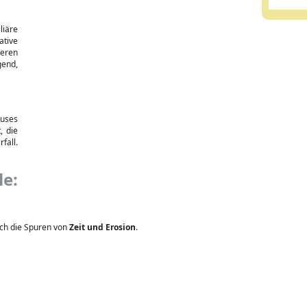
liäre
ative
ieren
gend,
auses
, die
fall.
e:
ich die Spuren von
Zeit und Erosion
.