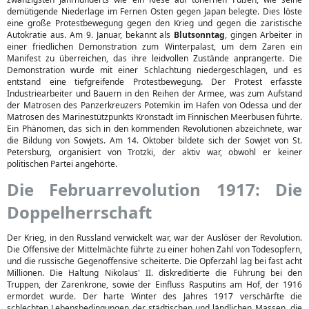
demütigende Niederlage im Fernen Osten gegen Japan belegte. Dies löste
eine große Protestbewegung gegen den Krieg und gegen die zaristische
Autokratie aus. Am 9. Januar, bekannt als
Blutsonntag
, gingen Arbeiter in
einer friedlichen Demonstration zum Winterpalast, um dem Zaren ein
Manifest zu überreichen, das ihre leidvollen Zustände anprangerte. Die
Demonstration wurde mit einer Schlachtung niedergeschlagen, und es
entstand eine tiefgreifende Protestbewegung. Der Protest erfasste
Industriearbeiter und Bauern in den Reihen der Armee, was zum Aufstand
der Matrosen des Panzerkreuzers Potemkin im Hafen von Odessa und der
Matrosen des Marinestützpunkts Kronstadt im Finnischen Meerbusen führte.
Ein Phänomen, das sich in den kommenden Revolutionen abzeichnete, war
die Bildung von Sowjets. Am 14. Oktober bildete sich der Sowjet von St.
Petersburg, organisiert von Trotzki, der aktiv war, obwohl er keiner
politischen Partei angehörte.
Die Februarrevolution 1917: Die
Doppelherrschaft
Der Krieg, in den Russland verwickelt war, war der Auslöser der Revolution.
Die Offensive der Mittelmächte führte zu einer hohen Zahl von Todesopfern,
und die russische Gegenoffensive scheiterte. Die Opferzahl lag bei fast acht
Millionen. Die Haltung Nikolaus' II. diskreditierte die Führung bei den
Truppen, der Zarenkrone, sowie der Einfluss Rasputins am Hof, der 1916
ermordet wurde. Der harte Winter des Jahres 1917 verschärfte die
schlechten Lebensbedingungen der städtischen und ländlichen Massen, die