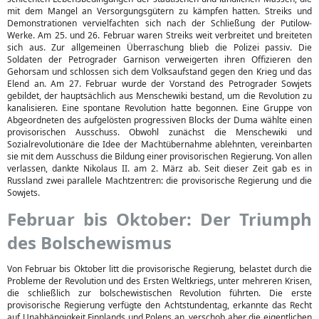
mit dem Mangel an Versorgungsgütern zu kämpfen hatten. Streiks und
Demonstrationen vervielfachten sich nach der Schließung der Putilow-
Werke. Am 25. und 26. Februar waren Streiks weit verbreitet und breiteten
sich aus. Zur allgemeinen Überraschung blieb die Polizei passiv. Die
Soldaten der Petrograder Garnison verweigerten ihren Offizieren den
Gehorsam und schlossen sich dem Volksaufstand gegen den Krieg und das
Elend an. Am 27. Februar wurde der Vorstand des Petrograder Sowjets
gebildet, der hauptsächlich aus Menschewiki bestand, um die Revolution zu
kanalisieren. Eine spontane Revolution hatte begonnen. Eine Gruppe von
Abgeordneten des aufgelösten progressiven Blocks der Duma wählte einen
provisorischen Ausschuss. Obwohl zunächst die Menschewiki und
Sozialrevolutionäre die Idee der Machtübernahme ablehnten, vereinbarten
sie mit dem Ausschuss die Bildung einer provisorischen Regierung. Von allen
verlassen, dankte Nikolaus II. am 2. März ab. Seit dieser Zeit gab es in
Russland zwei parallele Machtzentren: die provisorische Regierung und die
Sowjets.
Februar bis Oktober: Der Triumph
des Bolschewismus
Von Februar bis Oktober litt die provisorische Regierung, belastet durch die
Probleme der Revolution und des Ersten Weltkriegs, unter mehreren Krisen,
die schließlich zur bolschewistischen Revolution führten. Die erste
provisorische Regierung verfügte den Achtstundentag, erkannte das Recht
auf Unabhängigkeit Finnlands und Polens an, verschob aber die eigentlichen