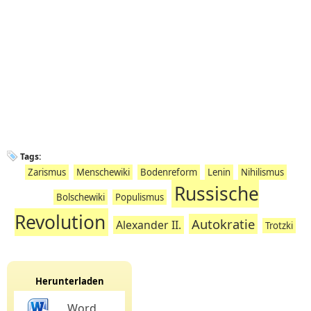
Tags:
Zarismus
Menschewiki
Bodenreform
Lenin
Nihilismus
Russische
Bolschewiki
Populismus
Revolution
Autokratie
Alexander II.
Trotzki
Herunterladen
Word