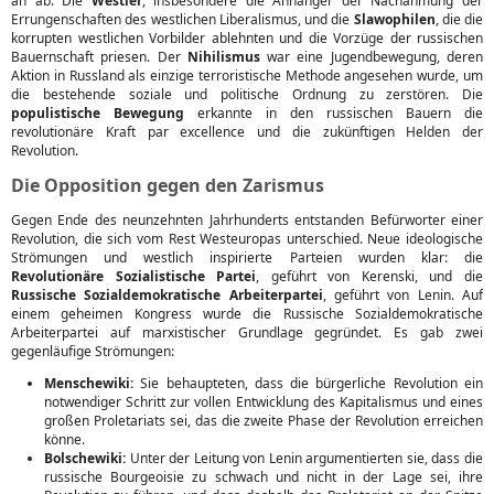
an ab: Die
Westler
, insbesondere die Anhänger der Nachahmung der
Errungenschaften des westlichen Liberalismus, und die
Slawophilen
, die die
korrupten westlichen Vorbilder ablehnten und die Vorzüge der russischen
Bauernschaft priesen. Der
Nihilismus
war eine Jugendbewegung, deren
Aktion in Russland als einzige terroristische Methode angesehen wurde, um
die bestehende soziale und politische Ordnung zu zerstören. Die
populistische Bewegung
erkannte in den russischen Bauern die
revolutionäre Kraft par excellence und die zukünftigen Helden der
Revolution.
Die Opposition gegen den Zarismus
Gegen Ende des neunzehnten Jahrhunderts entstanden Befürworter einer
Revolution, die sich vom Rest Westeuropas unterschied. Neue ideologische
Strömungen und westlich inspirierte Parteien wurden klar: die
Revolutionäre Sozialistische Partei
, geführt von Kerenski, und die
Russische Sozialdemokratische Arbeiterpartei
, geführt von Lenin. Auf
einem geheimen Kongress wurde die Russische Sozialdemokratische
Arbeiterpartei auf marxistischer Grundlage gegründet. Es gab zwei
gegenläufige Strömungen:
Menschewiki:
Sie behaupteten, dass die bürgerliche Revolution ein
notwendiger Schritt zur vollen Entwicklung des Kapitalismus und eines
großen Proletariats sei, das die zweite Phase der Revolution erreichen
könne.
Bolschewiki:
Unter der Leitung von Lenin argumentierten sie, dass die
russische Bourgeoisie zu schwach und nicht in der Lage sei, ihre