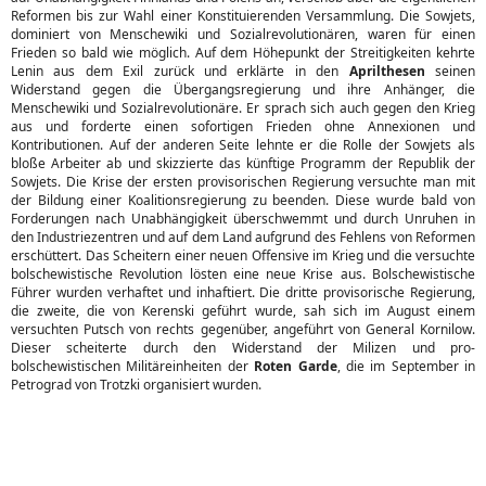
Reformen bis zur Wahl einer Konstituierenden Versammlung. Die Sowjets,
dominiert von Menschewiki und Sozialrevolutionären, waren für einen
Frieden so bald wie möglich. Auf dem Höhepunkt der Streitigkeiten kehrte
Lenin aus dem Exil zurück und erklärte in den
Aprilthesen
seinen
Widerstand gegen die Übergangsregierung und ihre Anhänger, die
Menschewiki und Sozialrevolutionäre. Er sprach sich auch gegen den Krieg
aus und forderte einen sofortigen Frieden ohne Annexionen und
Kontributionen. Auf der anderen Seite lehnte er die Rolle der Sowjets als
bloße Arbeiter ab und skizzierte das künftige Programm der Republik der
Sowjets. Die Krise der ersten provisorischen Regierung versuchte man mit
der Bildung einer Koalitionsregierung zu beenden. Diese wurde bald von
Forderungen nach Unabhängigkeit überschwemmt und durch Unruhen in
den Industriezentren und auf dem Land aufgrund des Fehlens von Reformen
erschüttert. Das Scheitern einer neuen Offensive im Krieg und die versuchte
bolschewistische Revolution lösten eine neue Krise aus. Bolschewistische
Führer wurden verhaftet und inhaftiert. Die dritte provisorische Regierung,
die zweite, die von Kerenski geführt wurde, sah sich im August einem
versuchten Putsch von rechts gegenüber, angeführt von General Kornilow.
Dieser scheiterte durch den Widerstand der Milizen und pro-
bolschewistischen Militäreinheiten der
Roten Garde
, die im September in
Petrograd von Trotzki organisiert wurden.