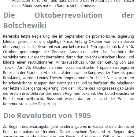
Revolution zu führen, und dass deshalb das Proletariat an der Spitze
eines Bündnisses mit den Bauern stehen müsse.
Die Oktoberrevolution der
Bolschewiki
Kerenskis letzte Regierung, die im September die provisorische Regierung
bildete, geriet in eine endgültige Krise: Anfang Oktober war Lenin davon
überzeugt, dass die Krise reif war und kehrte nach Petrograd zurück. Am 10.
Oktober genehmigte der Zentrale Ausschuss oder das Politbüro die
Vereinbarung zur Machtübernahme durch den bolschewistischen Flügel und
bildete einen revolutionären Militärausschuss unter der Leitung von Leo
Trotzki. Am 25. Oktober nahmen bolschewistische Truppen strategische
Punkte in der Stadt ein. Abends, auf dem zweiten Kongress der Sowjets ganz
Russlands, wurden Lenins Thesen angenommen. In dieser Nacht stürmten
bolschewistische Truppen den Winterpalast und verhafteten die Mitglieder
der letzten Übergangsregierung. Von der Tribüne des Kongresses gab Lenin
die ersten drei Dekrete des neuen Regimes bekannt. Der bolschewistische
Putsch war vollbracht. Russland wurde das erste Land der Welt mit
Kommunisten in der Regierung.
Die Revolution von 1905
Zu Beginn des zwanzigsten Jahrhunderts gab es in Russland eine dreifache
Krise und politische Unruhen. Daher erschien Russland zu Beginn des
zwanzigsten Jahrhunderts wie ein Riese auf tönernen Füßen, wie seine