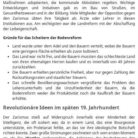
Maßnahmen adoptierten, die kommunale Aktivitäten regelten. Wichtige
Entwicklungen und Initiativen gab es im Bau von Straßen, im
Gesundheitswesen und in der Bildung. Viele Mitglieder der Opposition gegen
den Zarismus übten ihre Tätigkeit als Ärzte oder Lehrer in diesen
Institutionen aus. Am wichtigsten war die Landreform mit der Abschaffung
der Leibeigenschaft.
Gründe für das Scheitern der Bodenreform
Land wurde unter dem Adel und den Bauern verteilt, wobei die Bauern
eine geringere Fläche erhielten als zuvor kultiviert.
Das Land war nicht frei, und die Bauern mussten das schlechteste Land
von ihren ehemaligen Herren kaufen und es innerhalb von 49 Jahren
zurückzahlen.
Die Bauern erhielten persönliche Freiheit, aber nur gegen Zahlung der
Rückzahlungsraten und staatlicher Steuern.
Das schnelle Bevölkerungswachstum vergrößerte das Problem des
Lebensunterhalts und die Unzufriedenheit der Bauern, da die
Bodenreform weder die Produktivität noch die Kaufkraft der Bauern
erhöhte.
Revolutionäre Ideen im späten 19. Jahrhundert
Der Zarismus stieß auf Widerspruch innerhalb einer Minderheit der
Intelligenz, die oft isoliert war, da in einem Land, das eine Bourgeoisie
unterstützte, ein Proletariat fehlte, an das sie ihre ideologische Botschaft
richten konnte. Zwei große Strömungen zeichneten sich vom ersten Moment