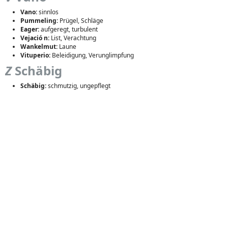
Vano:
sinnlos
Pummeling:
Prügel, Schläge
Eager:
aufgeregt, turbulent
Vejació n:
List, Verachtung
Wankelmut:
Laune
Vituperio:
Beleidigung, Verunglimpfung
Z
Schäbig
Schäbig:
schmutzig, ungepflegt