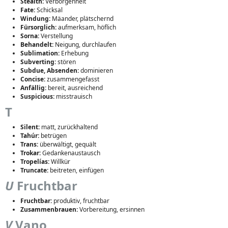
Stealth:
Verborgenheit
Fate:
Schicksal
Windung:
Mäander, plätschernd
Fürsorglich:
aufmerksam, höflich
Sorna:
Verstellung
Behandelt:
Neigung, durchlaufen
Sublimation:
Erhebung
Subverting:
stören
Subdue, Absenden:
dominieren
Concise:
zusammengefasst
Anfällig:
bereit, ausreichend
Suspicious:
misstrauisch
T
Silent:
matt, zurückhaltend
Tahúr:
betrügen
Trans:
überwältigt, gequält
Trokar:
Gedankenaustausch
Tropelías:
Willkür
Truncate:
beitreten, einfügen
U
Fruchtbar
Fruchtbar:
produktiv, fruchtbar
Zusammenbrauen:
Vorbereitung, ersinnen
V
Vano