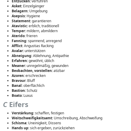
Entzücken:
verführen
Asket:
Einzelgänger
Belagern:
Umgebung
Asepsis:
Hygiene
Statement:
garantieren
Atavistic:
erblich, traditionell
Temper:
mildern, abmildern
Aterido:
frieren
Fanning:
spannend, anregend
Afflict:
Angustias Racking
Avalar:
unterstützen
Abneigung:
Ablehnung, Antipathie
Erfahren:
gewöhnt, üblich
Meaner:
unregelmäßig, gewunden
Beobachten, vorstellen:
atizbar
Azoren:
erschrecken
Bravour:
Bluff
Banal:
oberflächlich
Bastion:
Schutz
Boato:
Luxus
C
Eifers
Verstärkung:
schaffen, festigen
Weitschweifigkeitsamt:
Umschreibung, Abschweifung
Schisma:
Uneinigkeit, Dissens
Hands up:
sich ergeben, zurückziehen