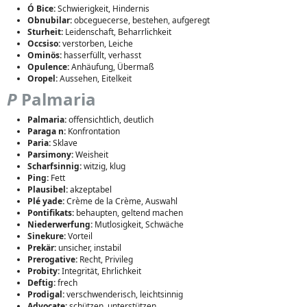
Ó Bice:
Schwierigkeit, Hindernis
Obnubilar:
obceguecerse, bestehen, aufgeregt
Sturheit:
Leidenschaft, Beharrlichkeit
Occsiso:
verstorben, Leiche
Ominös:
hasserfüllt, verhasst
Opulence:
Anhäufung, Übermaß
Oropel:
Aussehen, Eitelkeit
P
Palmaria
Palmaria:
offensichtlich, deutlich
Paraga n:
Konfrontation
Paria:
Sklave
Parsimony:
Weisheit
Scharfsinnig:
witzig, klug
Ping:
Fett
Plausibel:
akzeptabel
Plé yade:
Crème de la Crème, Auswahl
Pontifikats:
behaupten, geltend machen
Niederwerfung:
Mutlosigkeit, Schwäche
Sinekure:
Vorteil
Prekär:
unsicher, instabil
Prerogative:
Recht, Privileg
Probity:
Integrität, Ehrlichkeit
Deftig:
frech
Prodigal:
verschwenderisch, leichtsinnig
Advocate:
schützen, unterstützen