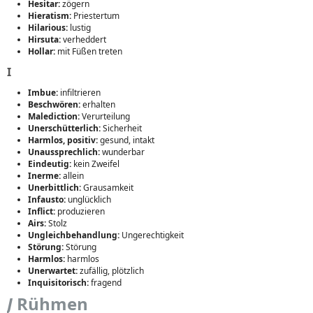
Hesitar:
zögern
Hieratism:
Priestertum
Hilarious:
lustig
Hirsuta:
verheddert
Hollar:
mit Füßen treten
I
Imbue:
infiltrieren
Beschwören:
erhalten
Malediction:
Verurteilung
Unerschütterlich:
Sicherheit
Harmlos, positiv:
gesund, intakt
Unaussprechlich:
wunderbar
Eindeutig:
kein Zweifel
Inerme:
allein
Unerbittlich:
Grausamkeit
Infausto:
unglücklich
Inflict:
produzieren
Airs:
Stolz
Ungleichbehandlung:
Ungerechtigkeit
Störung:
Störung
Harmlos:
harmlos
Unerwartet:
zufällig, plötzlich
Inquisitorisch:
fragend
J
Rühmen