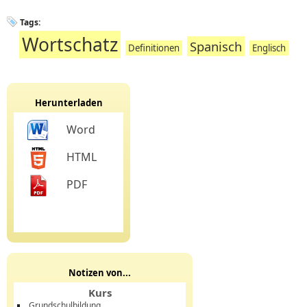
Tags:
Wortschatz
Spanisch
Definitionen
Englisch
Herunterladen
Word
HTML
PDF
Notizen von...
Kurs
Grundschulbildung