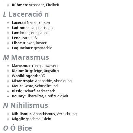
Rühmen:
Arroganz, Eitelkeit
L
Laceració n
Laceració n:
zerreißen
Ladino:
schlau, gerissen
Lax:
locker, entspannt
Lene:
zart, süß
Libar:
trinken, kosten
Loquacious:
gesprächig
M
Marasmus
Marasmus:
ruhig, abwesend
Kleinmütig:
feige, ängstlich
Wohlklingend:
süß
Misantropía:
Antipathie, Abneigung
Moue:
Geste, Schmollmund
Bissig:
scharf, sarkastisch
Bounty:
Liberalität, Großzügigkeit
N
Nihilismus
Nihilismus:
Anarchismus, Vernichtung
Niggling:
schmal, klein
O
Ó Bice