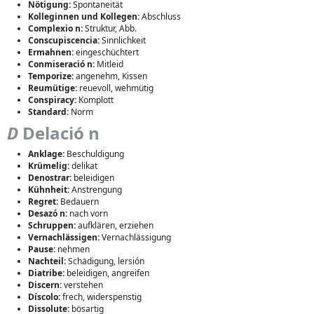
Nötigung:
Spontaneität
Kolleginnen und Kollegen:
Abschluss
Complexio n:
Struktur, Abb.
Conscupiscencia:
Sinnlichkeit
Ermahnen:
eingeschüchtert
Conmiseració n:
Mitleid
Temporize:
angenehm, Kissen
Reumütige:
reuevoll, wehmütig
Conspiracy:
Komplott
Standard:
Norm
D
Delació n
Anklage:
Beschuldigung
Krümelig:
delikat
Denostrar:
beleidigen
Kühnheit:
Anstrengung
Regret:
Bedauern
Desazó n:
nach vorn
Schruppen:
aufklären, erziehen
Vernachlässigen:
Vernachlässigung
Pause:
nehmen
Nachteil:
Schädigung, lersión
Diatribe:
beleidigen, angreifen
Discern:
verstehen
Díscolo:
frech, widerspenstig
Dissolute:
bösartig