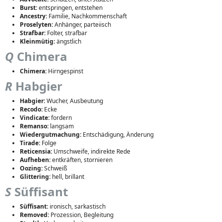
Burst:
entspringen, entstehen
Ancestry:
Familie, Nachkommenschaft
Proselyten:
Anhänger, parteiisch
Strafbar:
Folter, strafbar
Kleinmütig:
ängstlich
Q
Chimera
Chimera:
Hirngespinst
R
Habgier
Habgier:
Wucher, Ausbeutung
Recodo:
Ecke
Vindicate:
fordern
Remanso:
langsam
Wiedergutmachung:
Entschädigung, Änderung
Tirade:
Folge
Reticensia:
Umschweife, indirekte Rede
Aufheben:
entkräften, stornieren
Oozing:
Schweiß
Glittering:
hell, brillant
S
Süffisant
Süffisant:
ironisch, sarkastisch
Removed:
Prozession, Begleitung