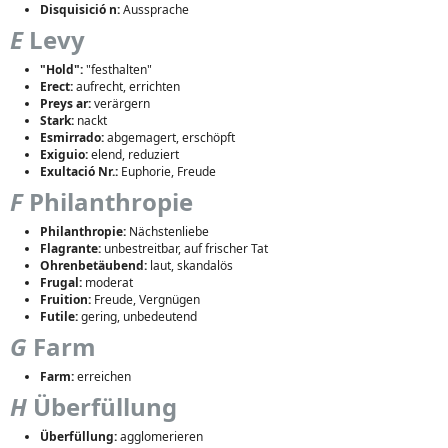
Disquisició n:
Aussprache
E
Levy
"Hold":
"festhalten"
Erect:
aufrecht, errichten
Preys ar:
verärgern
Stark:
nackt
Esmirrado:
abgemagert, erschöpft
Exiguio:
elend, reduziert
Exultació Nr.:
Euphorie, Freude
F
Philanthropie
Philanthropie:
Nächstenliebe
Flagrante:
unbestreitbar, auf frischer Tat
Ohrenbetäubend:
laut, skandalös
Frugal:
moderat
Fruition:
Freude, Vergnügen
Futile:
gering, unbedeutend
G
Farm
Farm:
erreichen
H
Überfüllung
Überfüllung:
agglomerieren