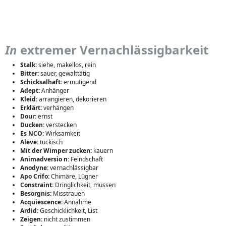
In
extremer Vernachlässigbarkeit
Stalk:
siehe, makellos, rein
Bitter:
sauer, gewalttätig
Schicksalhaft:
ermutigend
Adept:
Anhänger
Kleid:
arrangieren, dekorieren
Erklärt:
verhängen
Dour:
ernst
Ducken:
verstecken
Es NCO:
Wirksamkeit
Aleve:
tückisch
Mit der Wimper zucken:
kauern
Animadversio n:
Feindschaft
Anodyne:
vernachlässigbar
Apo Crifo:
Chimäre, Lügner
Constraint:
Dringlichkeit, müssen
Besorgnis:
Misstrauen
Acquiescence:
Annahme
Ardid:
Geschicklichkeit, List
Zeigen:
nicht zustimmen