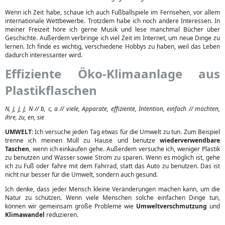
Wenn ich Zeit habe, schaue ich auch Fußballspiele im Fernsehen, vor allem
internationale Wettbewerbe. Trotzdem habe ich noch andere Interessen. In
meiner Freizeit höre ich gerne Musik und lese manchmal Bücher über
Geschichte. Außerdem verbringe ich viel Zeit im Internet, um neue Dinge zu
lernen. Ich finde es wichtig, verschiedene Hobbys zu haben, weil das Leben
dadurch interessanter wird.
Effiziente Öko-Klimaanlage aus
Plastikflaschen
N, J, J, J, N // b, c, a // viele, Apparate, effiziente, Intention, einfach // möchten,
ihre, zu, en, sie
UMWELT:
Ich versuche jeden Tag etwas für die Umwelt zu tun. Zum Beispiel
trenne ich meinen Müll zu Hause und benutze
wiederverwendbare
Taschen
, wenn ich einkaufen gehe. Außerdem versuche ich, weniger Plastik
zu benutzen und Wasser sowie Strom zu sparen. Wenn es möglich ist, gehe
ich zu Fuß oder fahre mit dem Fahrrad, statt das Auto zu benutzen. Das ist
nicht nur besser für die Umwelt, sondern auch gesund.
Ich denke, dass jeder Mensch kleine Veränderungen machen kann, um die
Natur zu schützen. Wenn viele Menschen solche einfachen Dinge tun,
können wir gemeinsam große Probleme wie
Umweltverschmutzung
und
Klimawandel
reduzieren.