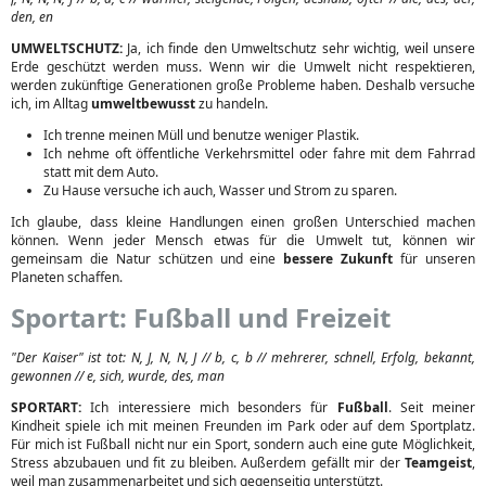
den, en
UMWELTSCHUTZ:
Ja, ich finde den Umweltschutz sehr wichtig, weil unsere
Erde geschützt werden muss. Wenn wir die Umwelt nicht respektieren,
werden zukünftige Generationen große Probleme haben. Deshalb versuche
ich, im Alltag
umweltbewusst
zu handeln.
Ich trenne meinen Müll und benutze weniger Plastik.
Ich nehme oft öffentliche Verkehrsmittel oder fahre mit dem Fahrrad
statt mit dem Auto.
Zu Hause versuche ich auch, Wasser und Strom zu sparen.
Ich glaube, dass kleine Handlungen einen großen Unterschied machen
können. Wenn jeder Mensch etwas für die Umwelt tut, können wir
gemeinsam die Natur schützen und eine
bessere Zukunft
für unseren
Planeten schaffen.
Sportart: Fußball und Freizeit
"Der Kaiser" ist tot: N, J, N, N, J // b, c, b // mehrerer, schnell, Erfolg, bekannt,
gewonnen // e, sich, wurde, des, man
SPORTART:
Ich interessiere mich besonders für
Fußball
. Seit meiner
Kindheit spiele ich mit meinen Freunden im Park oder auf dem Sportplatz.
Für mich ist Fußball nicht nur ein Sport, sondern auch eine gute Möglichkeit,
Stress abzubauen und fit zu bleiben. Außerdem gefällt mir der
Teamgeist
,
weil man zusammenarbeitet und sich gegenseitig unterstützt.