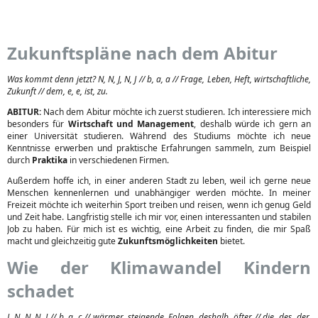
Zukunftspläne nach dem Abitur
Was kommt denn jetzt? N, N, J, N, J // b, a, a // Frage, Leben, Heft, wirtschaftliche,
Zukunft // dem, e, e, ist, zu.
ABITUR:
Nach dem Abitur möchte ich zuerst studieren. Ich interessiere mich
besonders für
Wirtschaft und Management
, deshalb würde ich gern an
einer Universität studieren. Während des Studiums möchte ich neue
Kenntnisse erwerben und praktische Erfahrungen sammeln, zum Beispiel
durch
Praktika
in verschiedenen Firmen.
Außerdem hoffe ich, in einer anderen Stadt zu leben, weil ich gerne neue
Menschen kennenlernen und unabhängiger werden möchte. In meiner
Freizeit möchte ich weiterhin Sport treiben und reisen, wenn ich genug Geld
und Zeit habe. Langfristig stelle ich mir vor, einen interessanten und stabilen
Job zu haben. Für mich ist es wichtig, eine Arbeit zu finden, die mir Spaß
macht und gleichzeitig gute
Zukunftsmöglichkeiten
bietet.
Wie der Klimawandel Kindern
schadet
J, N, N, N, J // b, a, c // wärmer, steigende, Folgen, deshalb, öfter // die, des, der,