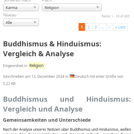
Sortieren nach
Fach
Karma
Religion
Niveau
Items 1 - 10 of 603
Alle
1
2
3
…
›
» Last
Buddhismus & Hinduismus:
Vergleich & Analyse
Religion
Eingeordnet in
Geschrieben am
13. Dezember 2024
in
Deutsch mit einer Größe von
5,22 KB
Buddhismus und Hinduismus:
Vergleich und Analyse
Gemeinsamkeiten und Unterschiede
Nach der Analyse unserer Notizen über Buddhismus und Hinduismus, wollen