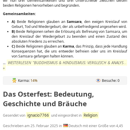
wir nun drei Gemeinsamkeiten und drei Unterschiede zwischen diesen
beiden Religionen hervorheben und begründen.
Gemeinsamkeiten:
A)
Beide Religionen glauben an
Samsara
, den ewigen Kreislauf von
Geburt, Tod und Wiedergeburt, der als unbefriedigend angesehen wird.
B)
Beide Religionen sehen die Erlösung als Befreiung von Samsara, um
den Kreislauf der Wiedergeburt zu beenden und einen Zustand des
absoluten Friedens zu erreichen.
C)
Beide Religionen glauben an
Karma
, das Prinzip, dass jede Handlung
Konsequenzen hat, die uns entweder befreien oder uns im Kreislauf
von Samsara gefangen halten können.
WEITERLESEN "BUDDHISMUS & HINDUISMUS: VERGLEICH & ANALYSE"
...
»
Karma:
14%
Besuche: 0
Das Osterfest: Bedeutung,
Geschichte und Bräuche
ignacio7766
Religion
Gesendet von
und eingeordnet in
Geschrieben am
25. Februar 2025
in
Deutsch mit einer Größe von 4,45