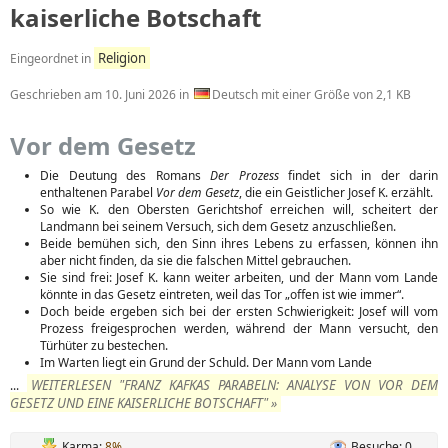
kaiserliche Botschaft
Religion
Eingeordnet in
Geschrieben am
10. Juni 2026
in
Deutsch mit einer Größe von 2,1 KB
Vor dem Gesetz
Die Deutung des Romans
Der Prozess
findet sich in der darin
enthaltenen Parabel
Vor dem Gesetz
, die ein Geistlicher Josef K. erzählt.
So wie K. den Obersten Gerichtshof erreichen will, scheitert der
Landmann bei seinem Versuch, sich dem Gesetz anzuschließen.
Beide bemühen sich, den Sinn ihres Lebens zu erfassen, können ihn
aber nicht finden, da sie die falschen Mittel gebrauchen.
Sie sind frei: Josef K. kann weiter arbeiten, und der Mann vom Lande
könnte in das Gesetz eintreten, weil das Tor „offen ist wie immer“.
Doch beide ergeben sich bei der ersten Schwierigkeit: Josef will vom
Prozess freigesprochen werden, während der Mann versucht, den
Türhüter zu bestechen.
Im Warten liegt ein Grund der Schuld. Der Mann vom Lande
WEITERLESEN "FRANZ KAFKAS PARABELN: ANALYSE VON VOR DEM
...
GESETZ UND EINE KAISERLICHE BOTSCHAFT" »
Karma:
8%
Besuche: 0