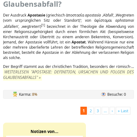
Glaubensabfall?
Der Ausdruck
Apostasie
(griechisch ἀποστασία
apostasía
‚Abfall‘, ‚Wegtreten
(vom ursprünglichen Sitz oder Standort)‘; von ἀφίσταμαι
aphistamai
[1]
‚abfallen‘, ‚wegtreten‘)
bezeichnet in der Theologie die Abwendung von
einer Religionszugehörigkeit durch einen förmlichen Akt (beispielsweise
Kirchenaustritt oder Übertritt zu einem anderen Bekenntnis, Konversion).
Jemand, der Apostasie vollführt, ist ein
Apostat
. Während Häresie nur eine
oder mehrere überlieferte Lehren der betreffenden Religionsgemeinschaft
bestreitet, besteht die Apostasie in der Ablehnung der verlassenen Religion
als solche.
Der Begriff stammt aus der christlichen Tradition, besonders der römisch-...
WEITERLESEN "APOSTASIE: DEFINITION, URSACHEN UND FOLGEN DES
GLAUBENSABFALLS" »
Karma:
8%
Besuche: 0
1
2
3
…
›
» Last
Notizen von...