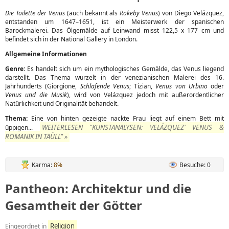
Die Toilette der Venus
(auch bekannt als
Rokeby Venus
) von Diego Velázquez,
entstanden um 1647–1651, ist ein Meisterwerk der spanischen
Barockmalerei. Das Ölgemälde auf Leinwand misst 122,5 x 177 cm und
befindet sich in der National Gallery in London.
Allgemeine Informationen
Genre:
Es handelt sich um ein mythologisches Gemälde, das Venus liegend
darstellt. Das Thema wurzelt in der venezianischen Malerei des 16.
Jahrhunderts (Giorgione,
Schlafende Venus
; Tizian,
Venus von Urbino
oder
Venus und die Musik
), wird von Velázquez jedoch mit außerordentlicher
Natürlichkeit und Originalität behandelt.
Thema:
Eine von hinten gezeigte nackte Frau liegt auf einem Bett mit
WEITERLESEN "KUNSTANALYSEN: VELÁZQUEZ' VENUS &
üppigen...
ROMANIK IN TAÜLL" »
Karma:
8%
Besuche: 0
Pantheon: Architektur und die
Gesamtheit der Götter
Religion
Eingeordnet in