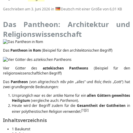
Geschrieben am
3. Juni 2026
in
Deutsch mit einer Größe von 6,01 KB
Das Pantheon: Architektur und
Religionswissenschaft
Das
Pantheon in Rom
(Beispiel für den architektonischen Begriff)
Vier Götter des
aztekischen Pantheons
(Beispiel für den
religionswissenschaftlichen Begriff)
Das
Pantheon
(von altgriechisch
πᾶν pān
„alles“ und
θεός theós
„Gott“) hat
zwei grundlegende Bedeutungen:
Ursprünglich war es der antike Name für ein
allen Göttern geweihtes
Heiligtum
(vergleiche auch:
Parthenon
).
Heute wird der Begriff zudem für die
Gesamtheit der Gottheiten
in
[1][2]
einer polytheistischen Religion verwendet.
Inhaltsverzeichnis
1 Baukunst