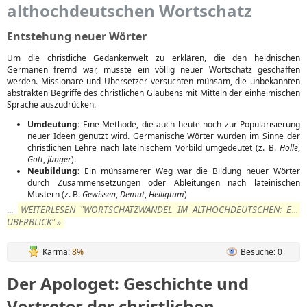
althochdeutschen Wortschatz
Entstehung neuer Wörter
Um die christliche Gedankenwelt zu erklären, die den heidnischen
Germanen fremd war, musste ein völlig neuer Wortschatz geschaffen
werden. Missionare und Übersetzer versuchten mühsam, die unbekannten
abstrakten Begriffe des christlichen Glaubens mit Mitteln der einheimischen
Sprache auszudrücken.
Umdeutung:
Eine Methode, die auch heute noch zur Popularisierung
neuer Ideen genutzt wird. Germanische Wörter wurden im Sinne der
christlichen Lehre nach lateinischem Vorbild umgedeutet (z. B.
Hölle
,
Gott
,
Jünger
).
Neubildung:
Ein mühsamerer Weg war die Bildung neuer Wörter
durch Zusammensetzungen oder Ableitungen nach lateinischen
Mustern (z. B.
Gewissen
,
Demut
,
Heiligtum
)
WEITERLESEN "WORTSCHATZWANDEL IM ALTHOCHDEUTSCHEN: EIN
...
ÜBERBLICK" »
Karma:
8%
Besuche: 0
Der Apologet: Geschichte und
Vertreter der christlichen