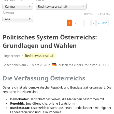
Sortieren nach
Fach
Karma
Rechtswissenschaft
Niveau
Items 1 - 10 of 3.780
Alle
1
2
3
…
›
» Last
Politisches System Österreichs:
Grundlagen und Wahlen
Rechtswissenschaft
Eingeordnet in
Geschrieben am
25. März 2026
in
Deutsch mit einer Größe von 3,63 KB
Die Verfassung Österreichs
Österreich ist als demokratische Republik und Bundesstaat organisiert. Die
zentralen Prinzipien sind:
Demokratie:
Herrschaft des Volkes; die Menschen bestimmen mit.
Republik:
Eine öffentliche, offene Staatsform.
Bundesstaat:
Österreich besteht aus neun Bundesländern mit eigener
Landesregierung und Teilautonomie.