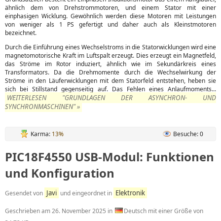
ähnlich dem von Drehstrommotoren, und einem Stator mit einer
einphasigen Wicklung. Gewöhnlich werden diese Motoren mit Leistungen
von weniger als 1 PS gefertigt und daher auch als Kleinstmotoren
bezeichnet.
Durch die Einführung eines Wechselstroms in die Statorwicklungen wird eine
magnetomotorische Kraft im Luftspalt erzeugt. Dies erzeugt ein Magnetfeld,
das Ströme im Rotor induziert, ähnlich wie im Sekundärkreis eines
Transformators. Da die Drehmomente durch die Wechselwirkung der
Ströme in den Läuferwicklungen mit dem Statorfeld entstehen, heben sie
sich bei Stillstand gegenseitig auf. Das Fehlen eines Anlaufmoments...
WEITERLESEN "GRUNDLAGEN DER ASYNCHRON- UND
SYNCHRONMASCHINEN" »
Karma:
13%
Besuche: 0
PIC18F4550 USB-Modul: Funktionen
und Konfiguration
Javi
Elektronik
Gesendet von
und eingeordnet in
Geschrieben am
26. November 2025
in
Deutsch mit einer Größe von