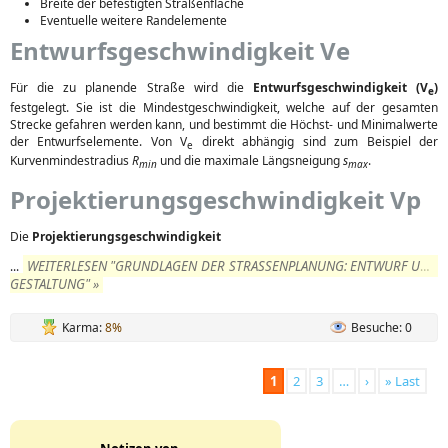
Breite der befestigten Straßenfläche
Eventuelle weitere Randelemente
Entwurfsgeschwindigkeit Ve
Für die zu planende Straße wird die
Entwurfsgeschwindigkeit (V
)
e
festgelegt. Sie ist die Mindestgeschwindigkeit, welche auf der gesamten
Strecke gefahren werden kann, und bestimmt die Höchst- und Minimalwerte
der Entwurfselemente. Von V
direkt abhängig sind zum Beispiel der
e
Kurvenmindestradius
R
und die maximale Längsneigung
s
.
min
max
Projektierungsgeschwindigkeit Vp
Die
Projektierungsgeschwindigkeit
WEITERLESEN "GRUNDLAGEN DER STRASSENPLANUNG: ENTWURF UND G
...
ESTALTUNG" »
Karma:
8%
Besuche: 0
1
2
3
…
›
» Last