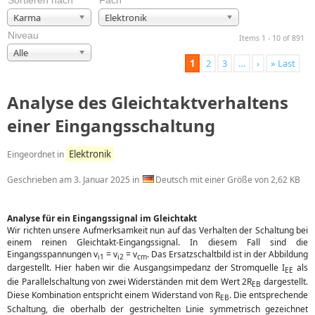
Sortieren nach
Fach
Karma
Elektronik
Niveau
Items 1 - 10 of 891
Alle
1
2
3
…
›
» Last
Analyse des Gleichtaktverhaltens
einer Eingangsschaltung
Elektronik
Eingeordnet in
Geschrieben am
3. Januar 2025
in
Deutsch mit einer Größe von 2,62 KB
Analyse für ein Eingangssignal im Gleichtakt
Wir richten unsere Aufmerksamkeit nun auf das Verhalten der Schaltung bei
einem reinen Gleichtakt-Eingangssignal. In diesem Fall sind die
Eingangsspannungen v
= v
= v
. Das Ersatzschaltbild ist in der Abbildung
i1
i2
cm
dargestellt. Hier haben wir die Ausgangsimpedanz der Stromquelle I
als
EE
die Parallelschaltung von zwei Widerständen mit dem Wert 2R
dargestellt.
EB
Diese Kombination entspricht einem Widerstand von R
. Die entsprechende
EB
Schaltung, die oberhalb der gestrichelten Linie symmetrisch gezeichnet