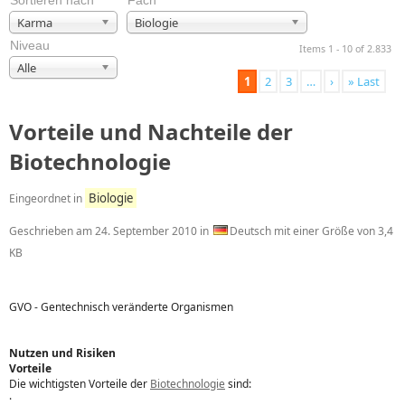
Sortieren nach
Fach
Karma
Biologie
Niveau
Items 1 - 10 of 2.833
Alle
1
2
3
…
›
» Last
Vorteile und Nachteile der
Biotechnologie
Biologie
Eingeordnet in
Geschrieben am
24. September 2010
in
Deutsch mit einer Größe von 3,4
KB
GVO - Gentechnisch veränderte Organismen
Nutzen und Risiken
Vorteile
Die wichtigsten Vorteile der
Biotechnologie
sind:
·