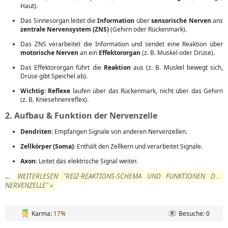
Haut).
Das Sinnesorgan leitet die
Information
über
sensorische Nerven
ans
zentrale Nervensystem (ZNS)
(Gehirn oder Rückenmark).
Das ZNS verarbeitet die Information und sendet eine Reaktion über
motorische Nerven
an ein
Effektororgan
(z. B. Muskel oder Drüse).
Das Effektororgan führt die
Reaktion
aus (z. B. Muskel bewegt sich,
Drüse gibt Speichel ab).
Wichtig:
Reflexe
laufen über das Rückenmark, nicht über das Gehirn
(z. B. Kniesehnenreflex).
2. Aufbau & Funktion der Nervenzelle
Dendriten
: Empfangen Signale von anderen Nervenzellen.
Zellkörper (Soma)
: Enthält den Zellkern und verarbeitet Signale.
Axon
: Leitet das elektrische Signal weiter.
WEITERLESEN "REIZ‑REAKTIONS‑SCHEMA UND FUNKTIONEN DER
...
NERVENZELLE" »
Karma:
17%
Besuche: 0