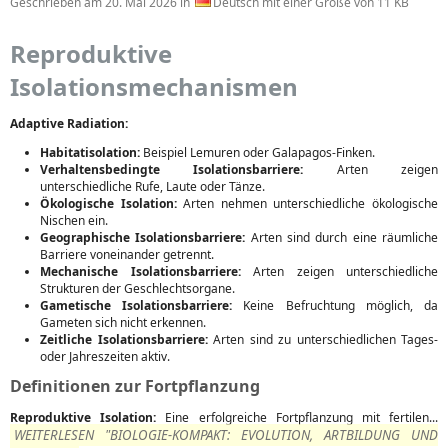
Geschrieben am
20. Mai 2026
in
Deutsch mit einer Größe von 11 KB
Reproduktive
Isolationsmechanismen
Adaptive Radiation:
Habitatisolation:
Beispiel Lemuren oder Galapagos-Finken.
Verhaltensbedingte Isolationsbarriere:
Arten zeigen
unterschiedliche Rufe, Laute oder Tänze.
Ökologische Isolation:
Arten nehmen unterschiedliche ökologische
Nischen ein.
Geographische Isolationsbarriere:
Arten sind durch eine räumliche
Barriere voneinander getrennt.
Mechanische Isolationsbarriere:
Arten zeigen unterschiedliche
Strukturen der Geschlechtsorgane.
Gametische Isolationsbarriere:
Keine Befruchtung möglich, da
Gameten sich nicht erkennen.
Zeitliche Isolationsbarriere:
Arten sind zu unterschiedlichen Tages-
oder Jahreszeiten aktiv.
Definitionen zur Fortpflanzung
Reproduktive Isolation:
Eine erfolgreiche Fortpflanzung mit fertilen...
WEITERLESEN "BIOLOGIE-KOMPAKT: EVOLUTION, ARTBILDUNG UND