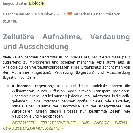
Biologie
Eingeordnet in
Geschrieben am
1. November 2025
in
Deutsch mit einer Größe von
95,87 KB
Zelluläre Aufnahme, Verdauung
und Ausscheidung
Viele Zellen nehmen Nährstoffe in ihr Inneres auf, reduzieren diese (falls
zutreffend) zu Monomeren und scheiden manchmal Abfallstoffe aus. In
Analogie zu den Verdauungsprozessen eines Organismus spricht man von
der Aufnahme (Ingestion), Verdauung (Digestion) und Ausscheidung
(Egestion) von Zellen.
Aufnahme (Ingestion):
Ionen und kleine Moleküle können die
Zellmembran durch Diffusion oder aktiven Transport passieren.
Hochmolekulare Partikel müssen jedoch durch
Endozytose
in die Zelle
gelangen. Einige Protozoen nehmen große Objekte, wie Bakterien,
mittels einer Variante der Endozytose auf: der
Phagozytose
. Bei
Wirbeltieren führen diesen Prozess nur bestimmte Zellen, wie
Neutrophile und Makrophagen,
WEITERLESEN "ZELLSTOFFWECHSEL UND ENERGIE: ENZYME,
...
GLYKOLYSE UND ATMUNGSKETTE" »