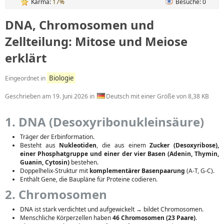
Karma:
17%
Besuche: 0
DNA, Chromosomen und
Zellteilung: Mitose und Meiose
erklärt
Biologie
Eingeordnet in
Geschrieben am
19. Juni 2026
in
Deutsch mit einer Größe von 8,38 KB
1. DNA (Desoxyribonukleinsäure)
Träger der Erbinformation.
Besteht aus
Nukleotiden
, die aus einem
Zucker (Desoxyribose),
einer Phosphatgruppe und einer der vier Basen (Adenin, Thymin,
Guanin, Cytosin)
bestehen.
Doppelhelix-Struktur mit
komplementärer Basenpaarung
(A-T, G-C).
Enthält Gene, die Baupläne für Proteine codieren.
2. Chromosomen
DNA ist stark verdichtet und aufgewickelt → bildet Chromosomen.
Menschliche Körperzellen haben
46 Chromosomen (23 Paare)
.