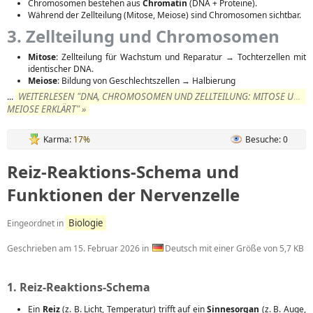
Chromosomen bestehen aus
Chromatin
(DNA + Proteine).
Während der Zellteilung (Mitose, Meiose) sind Chromosomen sichtbar.
3. Zellteilung und Chromosomen
Mitose
: Zellteilung für Wachstum und Reparatur → Tochterzellen mit
identischer DNA.
Meiose
: Bildung von Geschlechtszellen → Halbierung
WEITERLESEN "DNA, CHROMOSOMEN UND ZELLTEILUNG: MITOSE UND
...
MEIOSE ERKLÄRT" »
Karma:
17%
Besuche: 0
Reiz‑Reaktions‑Schema und
Funktionen der Nervenzelle
Biologie
Eingeordnet in
Geschrieben am
15. Februar 2026
in
Deutsch mit einer Größe von 5,7 KB
1. Reiz-Reaktions-Schema
Ein
Reiz
(z. B. Licht, Temperatur) trifft auf ein
Sinnesorgan
(z. B. Auge,