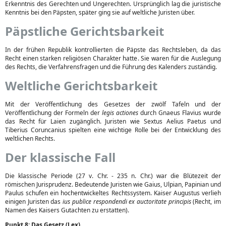
Erkenntnis des Gerechten und Ungerechten. Ursprünglich lag die juristische
Kenntnis bei den Päpsten, später ging sie auf weltliche Juristen über.
Päpstliche Gerichtsbarkeit
In der frühen Republik kontrollierten die Päpste das Rechtsleben, da das
Recht einen starken religiösen Charakter hatte. Sie waren für die Auslegung
des Rechts, die Verfahrensfragen und die Führung des Kalenders zuständig.
Weltliche Gerichtsbarkeit
Mit der Veröffentlichung des Gesetzes der zwölf Tafeln und der
Veröffentlichung der Formeln der
legis actiones
durch Gnaeus Flavius wurde
das Recht für Laien zugänglich. Juristen wie Sextus Aelius Paetus und
Tiberius Coruncanius spielten eine wichtige Rolle bei der Entwicklung des
weltlichen Rechts.
Der klassische Fall
Die klassische Periode (27 v. Chr. - 235 n. Chr.) war die Blütezeit der
römischen Jurisprudenz. Bedeutende Juristen wie Gaius, Ulpian, Papinian und
Paulus schufen ein hochentwickeltes Rechtssystem. Kaiser Augustus verlieh
einigen Juristen das
ius publice respondendi ex auctoritate principis
(Recht, im
Namen des Kaisers Gutachten zu erstatten).
Punkt 8: Das Gesetz (Lex)