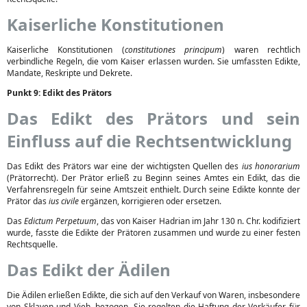
Kaiserliche Konstitutionen
Kaiserliche Konstitutionen (
constitutiones principum
) waren rechtlich
verbindliche Regeln, die vom Kaiser erlassen wurden. Sie umfassten Edikte,
Mandate, Reskripte und Dekrete.
Punkt 9: Edikt des Prätors
Das Edikt des Prätors und sein
Einfluss auf die Rechtsentwicklung
Das Edikt des Prätors war eine der wichtigsten Quellen des
ius honorarium
(Prätorrecht). Der Prätor erließ zu Beginn seines Amtes ein Edikt, das die
Verfahrensregeln für seine Amtszeit enthielt. Durch seine Edikte konnte der
Prätor das
ius civile
ergänzen, korrigieren oder ersetzen.
Das
Edictum Perpetuum
, das von Kaiser Hadrian im Jahr 130 n. Chr. kodifiziert
wurde, fasste die Edikte der Prätoren zusammen und wurde zu einer festen
Rechtsquelle.
Das Edikt der Ädilen
Die Ädilen erließen Edikte, die sich auf den Verkauf von Waren, insbesondere
von Sklaven und Vieh, bezogen. Sie regelten die Haftung der Verkäufer für