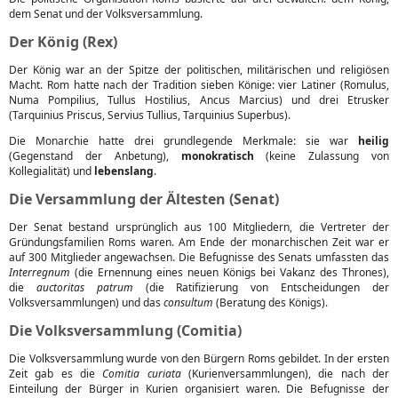
dem Senat und der Volksversammlung.
Der König (Rex)
Der König war an der Spitze der politischen, militärischen und religiösen
Macht. Rom hatte nach der Tradition sieben Könige: vier Latiner (Romulus,
Numa Pompilius, Tullus Hostilius, Ancus Marcius) und drei Etrusker
(Tarquinius Priscus, Servius Tullius, Tarquinius Superbus).
Die Monarchie hatte drei grundlegende Merkmale: sie war
heilig
(Gegenstand der Anbetung),
monokratisch
(keine Zulassung von
Kollegialität) und
lebenslang
.
Die Versammlung der Ältesten (Senat)
Der Senat bestand ursprünglich aus 100 Mitgliedern, die Vertreter der
Gründungsfamilien Roms waren. Am Ende der monarchischen Zeit war er
auf 300 Mitglieder angewachsen. Die Befugnisse des Senats umfassten das
Interregnum
(die Ernennung eines neuen Königs bei Vakanz des Thrones),
die
auctoritas patrum
(die Ratifizierung von Entscheidungen der
Volksversammlungen) und das
consultum
(Beratung des Königs).
Die Volksversammlung (Comitia)
Die Volksversammlung wurde von den Bürgern Roms gebildet. In der ersten
Zeit gab es die
Comitia curiata
(Kurienversammlungen), die nach der
Einteilung der Bürger in Kurien organisiert waren. Die Befugnisse der