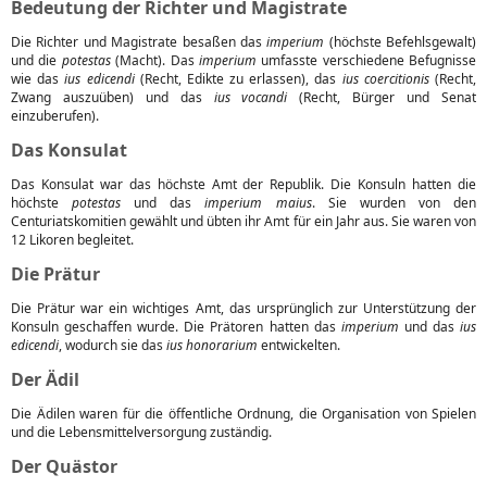
Bedeutung der Richter und Magistrate
Die Richter und Magistrate besaßen das
imperium
(höchste Befehlsgewalt)
und die
potestas
(Macht). Das
imperium
umfasste verschiedene Befugnisse
wie das
ius edicendi
(Recht, Edikte zu erlassen), das
ius coercitionis
(Recht,
Zwang auszuüben) und das
ius vocandi
(Recht, Bürger und Senat
einzuberufen).
Das Konsulat
Das Konsulat war das höchste Amt der Republik. Die Konsuln hatten die
höchste
potestas
und das
imperium maius
. Sie wurden von den
Centuriatskomitien gewählt und übten ihr Amt für ein Jahr aus. Sie waren von
12 Likoren begleitet.
Die Prätur
Die Prätur war ein wichtiges Amt, das ursprünglich zur Unterstützung der
Konsuln geschaffen wurde. Die Prätoren hatten das
imperium
und das
ius
edicendi
, wodurch sie das
ius honorarium
entwickelten.
Der Ädil
Die Ädilen waren für die öffentliche Ordnung, die Organisation von Spielen
und die Lebensmittelversorgung zuständig.
Der Quästor