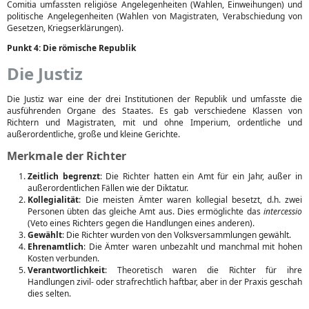
Comitia umfassten religiöse Angelegenheiten (Wahlen, Einweihungen) und
politische Angelegenheiten (Wahlen von Magistraten, Verabschiedung von
Gesetzen, Kriegserklärungen).
Punkt 4: Die römische Republik
Die Justiz
Die Justiz war eine der drei Institutionen der Republik und umfasste die
ausführenden Organe des Staates. Es gab verschiedene Klassen von
Richtern und Magistraten, mit und ohne Imperium, ordentliche und
außerordentliche, große und kleine Gerichte.
Merkmale der Richter
Zeitlich begrenzt
: Die Richter hatten ein Amt für ein Jahr, außer in
außerordentlichen Fällen wie der Diktatur.
Kollegialität
: Die meisten Ämter waren kollegial besetzt, d.h. zwei
Personen übten das gleiche Amt aus. Dies ermöglichte das
intercessio
(Veto eines Richters gegen die Handlungen eines anderen).
Gewählt
: Die Richter wurden von den Volksversammlungen gewählt.
Ehrenamtlich
: Die Ämter waren unbezahlt und manchmal mit hohen
Kosten verbunden.
Verantwortlichkeit
: Theoretisch waren die Richter für ihre
Handlungen zivil- oder strafrechtlich haftbar, aber in der Praxis geschah
dies selten.