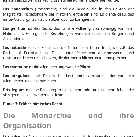
Juristen ab. Es war das Recht, das auf die Römer angewendet wurde.
Ius honorarium
(Prätorrecht) sind die Regeln, die in den Edikten der
Magistrate, insbesondere der Prätoren, enthalten sind. Es diente dazu, das
ius civile
zu ergänzen, zu ersetzen oder zu korrigieren.
Ius gentium
ist das Recht, das für alle Völker gilt, unabhängig von ihrer
Nationalität. Es regelt die Beziehungen zwischen römischen Bürgern und
Ausländern.
Ius naturale
ist das Recht, das die Natur allen Tieren lehrt, wie z.B. das
Recht auf Fortpflanzung. Es ist eine Reihe von angemessenen und
unveränderlichen Grundsätzen, die der menschlichen Natur entsprechen.
Ius commune
ist die allgemein angewandte Pflicht.
Ius singulare
sind Regeln für bestimmte Umstände, die von den
allgemeinen Regeln abweichen.
Privilegium
ist eine Regelung mit günstigem oder ungünstigem Inhalt, die
sich gegen eine Einzelperson richtet.
Punkt 3: Frühes römisches Recht
Die Monarchie und ihre
Organisation
Die politische Organisation Roms basierte auf drei Gewalten: dem König,