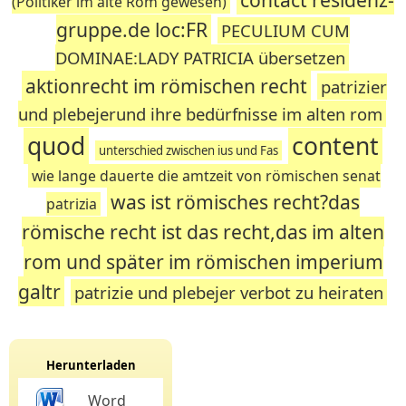
(Politiker im alte Rom gewesen)
gruppe.de loc:FR
PECULIUM CUM
DOMINAE:LADY PATRICIA übersetzen
aktionrecht im römischen recht
patrizier
und plebejerund ihre bedürfnisse im alten rom
quod
content
unterschied zwischen ius und Fas
wie lange dauerte die amtzeit von römischen senat
was ist römisches recht?das
patrizia
römische recht ist das recht,das im alten
rom und später im römischen imperium
galtr
patrizie und plebejer verbot zu heiraten
Herunterladen
Word