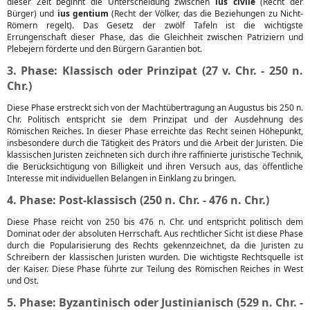
dieser Zeit beginnt die Unterscheidung zwischen
ius civile
(Recht der
Bürger) und
ius gentium
(Recht der Völker, das die Beziehungen zu Nicht-
Römern regelt). Das Gesetz der zwölf Tafeln ist die wichtigste
Errungenschaft dieser Phase, das die Gleichheit zwischen Patriziern und
Plebejern förderte und den Bürgern Garantien bot.
3. Phase: Klassisch oder Prinzipat (27 v. Chr. - 250 n.
Chr.)
Diese Phase erstreckt sich von der Machtübertragung an Augustus bis 250 n.
Chr. Politisch entspricht sie dem Prinzipat und der Ausdehnung des
Römischen Reiches. In dieser Phase erreichte das Recht seinen Höhepunkt,
insbesondere durch die Tätigkeit des Prätors und die Arbeit der Juristen. Die
klassischen Juristen zeichneten sich durch ihre raffinierte juristische Technik,
die Berücksichtigung von Billigkeit und ihren Versuch aus, das öffentliche
Interesse mit individuellen Belangen in Einklang zu bringen.
4. Phase: Post-klassisch (250 n. Chr. - 476 n. Chr.)
Diese Phase reicht von 250 bis 476 n. Chr. und entspricht politisch dem
Dominat oder der absoluten Herrschaft. Aus rechtlicher Sicht ist diese Phase
durch die Popularisierung des Rechts gekennzeichnet, da die Juristen zu
Schreibern der klassischen Juristen wurden. Die wichtigste Rechtsquelle ist
der Kaiser. Diese Phase führte zur Teilung des Römischen Reiches in West
und Ost.
5. Phase: Byzantinisch oder Justinianisch (529 n. Chr. -