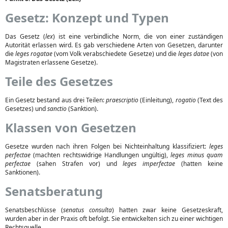
Gesetz: Konzept und Typen
Das Gesetz (
lex
) ist eine verbindliche Norm, die von einer zuständigen
Autorität erlassen wird. Es gab verschiedene Arten von Gesetzen, darunter
die
leges rogatae
(vom Volk verabschiedete Gesetze) und die
leges datae
(von
Magistraten erlassene Gesetze).
Teile des Gesetzes
Ein Gesetz bestand aus drei Teilen:
praescriptio
(Einleitung),
rogatio
(Text des
Gesetzes) und
sanctio
(Sanktion).
Klassen von Gesetzen
Gesetze wurden nach ihren Folgen bei Nichteinhaltung klassifiziert:
leges
perfectae
(machten rechtswidrige Handlungen ungültig),
leges minus quam
perfectae
(sahen Strafen vor) und
leges imperfectae
(hatten keine
Sanktionen).
Senatsberatung
Senatsbeschlüsse (
senatus consulta
) hatten zwar keine Gesetzeskraft,
wurden aber in der Praxis oft befolgt. Sie entwickelten sich zu einer wichtigen
Rechtsquelle.