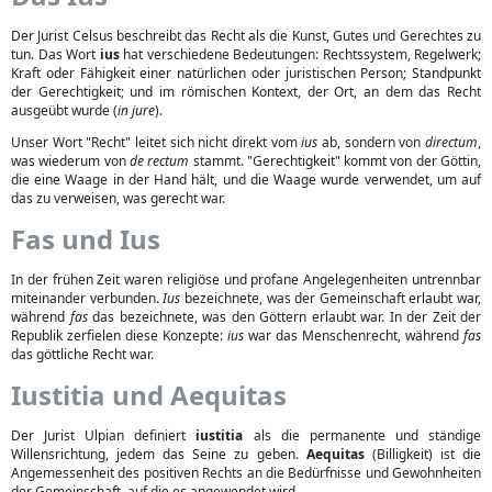
Der Jurist Celsus beschreibt das Recht als die Kunst, Gutes und Gerechtes zu
tun. Das Wort
ius
hat verschiedene Bedeutungen: Rechtssystem, Regelwerk;
Kraft oder Fähigkeit einer natürlichen oder juristischen Person; Standpunkt
der Gerechtigkeit; und im römischen Kontext, der Ort, an dem das Recht
ausgeübt wurde (
in jure
).
Unser Wort "Recht" leitet sich nicht direkt vom
ius
ab, sondern von
directum
,
was wiederum von
de rectum
stammt. "Gerechtigkeit" kommt von der Göttin,
die eine Waage in der Hand hält, und die Waage wurde verwendet, um auf
das zu verweisen, was gerecht war.
Fas und Ius
In der frühen Zeit waren religiöse und profane Angelegenheiten untrennbar
miteinander verbunden.
Ius
bezeichnete, was der Gemeinschaft erlaubt war,
während
fas
das bezeichnete, was den Göttern erlaubt war. In der Zeit der
Republik zerfielen diese Konzepte:
ius
war das Menschenrecht, während
fas
das göttliche Recht war.
Iustitia und Aequitas
Der Jurist Ulpian definiert
iustitia
als die permanente und ständige
Willensrichtung, jedem das Seine zu geben.
Aequitas
(Billigkeit) ist die
Angemessenheit des positiven Rechts an die Bedürfnisse und Gewohnheiten
der Gemeinschaft, auf die es angewendet wird.