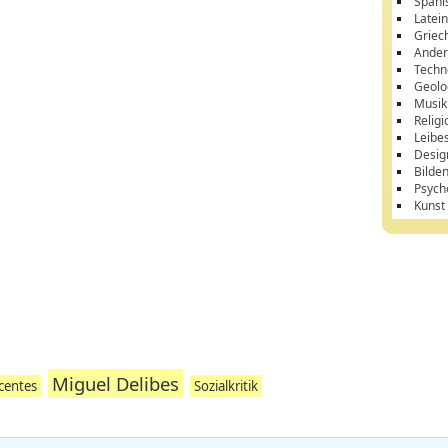
Spani
Latei
Griec
Ander
Techn
Geolo
Musik
Religi
Leibe
Desig
Bilde
Psych
Kunst
Miguel Delibes
centes
Sozialkritik