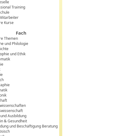
eselle
sional Training
chule
 Mitarbeiter
re Kurse
Fach
re Themen
he und Philologie
ichte
sophie und Ethik
matik
gie
k
ie
sch
aphie
matik
onik
chaft
lwissenschaften
swissenschaft
 und Ausbildung
in & Gesundheit
ldung und Beschäftigung Beratung
ösisch