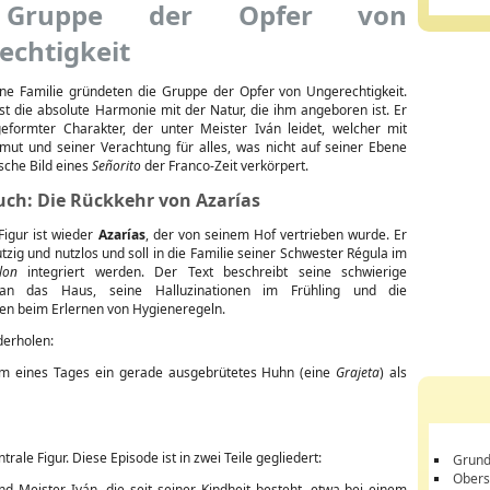
Gruppe der Opfer von
echtigkeit
ne Familie gründeten die Gruppe der Opfer von Ungerechtigkeit.
ist die absolute Harmonie mit der Natur, die ihm angeboren ist. Er
geformter Charakter, der unter Meister Iván leidet, welcher mit
ut und seiner Verachtung für alles, was nicht auf seiner Ebene
ische Bild eines
Señorito
der Franco-Zeit verkörpert.
uch: Die Rückkehr von Azarías
Figur ist wieder
Azarías
, der von seinem Hof vertrieben wurde. Er
utzig und nutzlos und soll in die Familie seiner Schwester Régula im
lon
integriert werden. Der Text beschreibt seine schwierige
an das Haus, seine Halluzinationen im Frühling und die
ten beim Erlernen von Hygieneregeln.
derholen:
ihm eines Tages ein gerade ausgebrütetes Huhn (eine
Grajeta
) als
trale Figur. Diese Episode ist in zwei Teile gegliedert:
Grund
Obers
d Meister Iván, die seit seiner Kindheit besteht, etwa bei einem