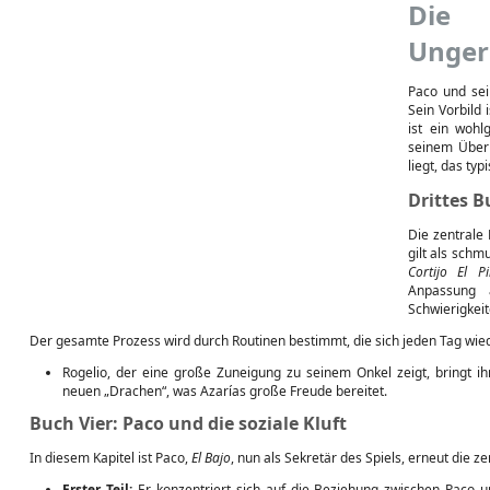
Die 
Unger
Paco und sei
Sein Vorbild 
ist ein wohl
seinem Überm
liegt, das typ
Drittes B
Die zentrale 
gilt als schm
Cortijo El Pi
Anpassung 
Schwierigkei
Der gesamte Prozess wird durch Routinen bestimmt, die sich jeden Tag wie
Rogelio, der eine große Zuneigung zu seinem Onkel zeigt, bringt 
neuen „Drachen“, was Azarías große Freude bereitet.
Buch Vier: Paco und die soziale Kluft
In diesem Kapitel ist Paco,
El Bajo
, nun als Sekretär des Spiels, erneut die zen
Erster Teil:
Er konzentriert sich auf die Beziehung zwischen Paco un