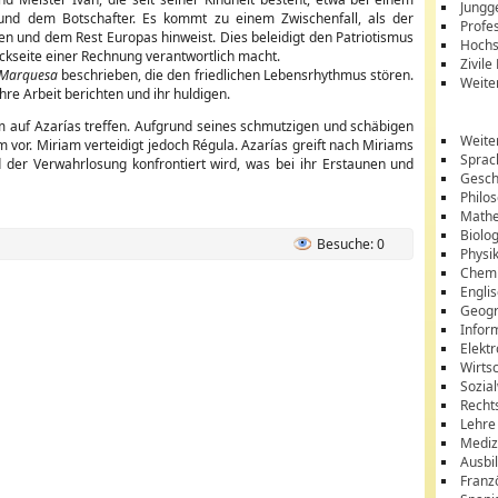
Jungg
 und dem Botschafter. Es kommt zu einem Zwischenfall, als der
Profes
n und dem Rest Europas hinweist. Dies beleidigt den Patriotismus
Hochs
Rückseite einer Rechnung verantwortlich macht.
Zivile
a Marquesa
beschrieben, die den friedlichen Lebensrhythmus stören.
Weite
re Arbeit berichten und ihr huldigen.
am auf Azarías treffen. Aufgrund seines schmutzigen und schäbigen
Weite
 vor. Miriam verteidigt jedoch Régula. Azarías greift nach Miriams
Sprac
der Verwahrlosung konfrontiert wird, was bei ihr Erstaunen und
Gesch
Philo
Mathe
Biolo
Besuche: 0
Physi
Chem
Engli
Geogr
Infor
Elektr
Wirts
Sozia
Recht
Lehre
Mediz
Ausbi
Franz