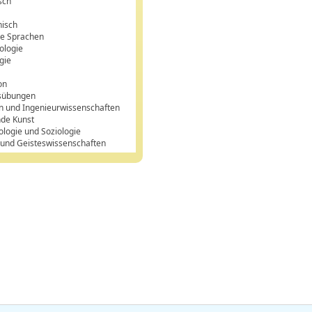
sch
n
hisch
e Sprachen
ologie
gie
on
sübungen
n und Ingenieurwissenschaften
nde Kunst
ologie und Soziologie
 und Geisteswissenschaften