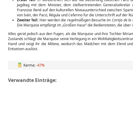
Jagdtag mit dem Minister, dem stellvertretenden Generalsekretär
Franzose René auf den kulturellen Niveauunterschied zwischen Spanie
von Iván, der Paco, Régula und Ceferino für die Unterschrift auf der 
Zweiter Teil:
Hier werden die regelmäßigen Besuche im
Cortijo de l
Die Marquise empfängt im „Großen Haus“ die Bediensteten, die über ih
Alles gerät jedoch aus den Fugen, als die Marquise und ihre Tochter Miri
Zustands schlägt die Marquise seine Verlegung in ein Wohltätigkeitszentrum
Hand und zeigt ihr die
Milana
, wodurch das Mädchen mit dem Elend und 
Entsetzen auslöst.
Karma:
-47%
Verwandte Einträge: