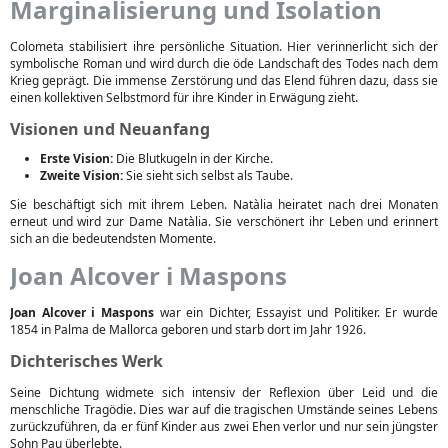
Marginalisierung und Isolation
Colometa stabilisiert ihre persönliche Situation. Hier verinnerlicht sich der
symbolische Roman und wird durch die öde Landschaft des Todes nach dem
Krieg geprägt. Die immense Zerstörung und das Elend führen dazu, dass sie
einen kollektiven Selbstmord für ihre Kinder in Erwägung zieht.
Visionen und Neuanfang
Erste Vision:
Die Blutkugeln in der Kirche.
Zweite Vision:
Sie sieht sich selbst als Taube.
Sie beschäftigt sich mit ihrem Leben. Natàlia heiratet nach drei Monaten
erneut und wird zur Dame Natàlia. Sie verschönert ihr Leben und erinnert
sich an die bedeutendsten Momente.
Joan Alcover i Maspons
Joan Alcover i Maspons
war ein Dichter, Essayist und Politiker. Er wurde
1854 in Palma de Mallorca geboren und starb dort im Jahr 1926.
Dichterisches Werk
Seine Dichtung widmete sich intensiv der Reflexion über Leid und die
menschliche Tragödie. Dies war auf die tragischen Umstände seines Lebens
zurückzuführen, da er fünf Kinder aus zwei Ehen verlor und nur sein jüngster
Sohn Pau überlebte.