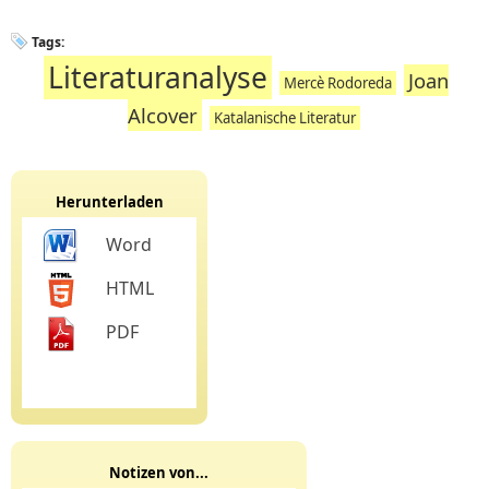
Tags:
Literaturanalyse
Joan
Mercè Rodoreda
Alcover
Katalanische Literatur
Herunterladen
Word
HTML
PDF
Notizen von...