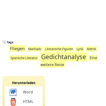
Tags:
Fliegen
Machado
Literarische Figuren
Lyrik
Metrik
Gedichtanalyse
Eine
Spanische Literatur
weitere Reise
Herunterladen
Word
HTML