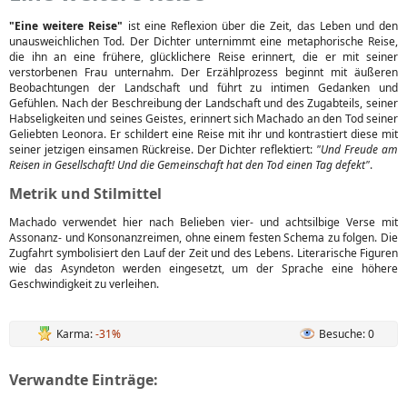
"Eine weitere Reise"
ist eine Reflexion über die Zeit, das Leben und den
unausweichlichen Tod. Der Dichter unternimmt eine metaphorische Reise,
die ihn an eine frühere, glücklichere Reise erinnert, die er mit seiner
verstorbenen Frau unternahm. Der Erzählprozess beginnt mit äußeren
Beobachtungen der Landschaft und führt zu intimen Gedanken und
Gefühlen. Nach der Beschreibung der Landschaft und des Zugabteils, seiner
Habseligkeiten und seines Geistes, erinnert sich Machado an den Tod seiner
Geliebten Leonora. Er schildert eine Reise mit ihr und kontrastiert diese mit
seiner jetzigen einsamen Rückreise. Der Dichter reflektiert:
"Und Freude am
Reisen in Gesellschaft! Und die Gemeinschaft hat den Tod einen Tag defekt"
.
Metrik und Stilmittel
Machado verwendet hier nach Belieben vier- und achtsilbige Verse mit
Assonanz- und Konsonanzreimen, ohne einem festen Schema zu folgen. Die
Zugfahrt symbolisiert den Lauf der Zeit und des Lebens. Literarische Figuren
wie das Asyndeton werden eingesetzt, um der Sprache eine höhere
Geschwindigkeit zu verleihen.
Karma:
-31%
Besuche: 0
Verwandte Einträge: