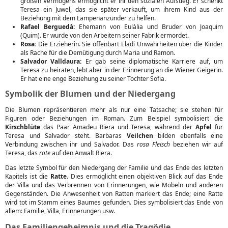
großen Vermögens ermöglicht er ihr den sozialen Aufstieg. Er schenkt
Teresa ein Juwel, das sie später verkauft, um ihrem Kind aus der
Beziehung mit dem Lampenanzünder zu helfen.
Rafael Berguedà:
Ehemann von Eulàlia und Bruder von Joaquim
(Quim). Er wurde von den Arbeitern seiner Fabrik ermordet.
Rosa:
Die Erzieherin. Sie offenbart Eladi Unwahrheiten über die Kinder
als Rache für die Demütigung durch Maria und Ramon.
Salvador Valldaura:
Er gab seine diplomatische Karriere auf, um
Teresa zu heiraten, lebt aber in der Erinnerung an die Wiener Geigerin.
Er hat eine enge Beziehung zu seiner Tochter Sofia.
Symbolik der Blumen und der Niedergang
Die Blumen repräsentieren mehr als nur eine Tatsache; sie stehen für
Figuren oder Beziehungen im Roman. Zum Beispiel symbolisiert die
Kirschblüte
das Paar Amadeu Riera und Teresa, während der
Apfel
für
Teresa und Salvador steht. Barbaras
Veilchen
bilden ebenfalls eine
Verbindung zwischen ihr und Salvador. Das
rosa Fleisch
beziehen wir auf
Teresa, das
rote
auf den Anwalt Riera.
Das letzte Symbol für den Niedergang der Familie und das Ende des letzten
Kapitels ist die
Ratte
. Dies ermöglicht einen objektiven Blick auf das Ende
der Villa und das Verbrennen von Erinnerungen, wie Möbeln und anderen
Gegenständen. Die Anwesenheit von Ratten markiert das Ende; eine Ratte
wird tot im Stamm eines Baumes gefunden. Dies symbolisiert das Ende von
allem: Familie, Villa, Erinnerungen usw.
Das Familiengeheimnis und die Tragödie