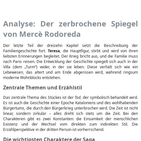
Analyse: Der zerbrochene Spiegel
von Mercè Rodoreda
Der letzte Teil der dreizehn Kapitel setzt die Beschreibung der
Familiengeschichte fort.
Teresa
, die Hauptfigur, stirbt und wird von ihren
liebsten Erinnerungen begleitet. Der Krieg bricht aus, und die Familie muss
nach Paris reisen. Die Entwicklung der Geschichte spiegelt sich auch in der
Villa (dem „Turm“) wider, in der sie leben. Diese verhält sich wie ein
Lebewesen, das altert und am Ende abgerissen wird, während ringsum
moderne Wohnblocks entstehen.
Zentrale Themen und Erzählstil
Das zentrale Thema des Stückes ist der
Tod
, der symbolisch behandelt wird.
Es ist auch die Geschichte einer Epoche Kataloniens und des wohlhabenden
Bürgertums, die durch den Bürgerkrieg unterbrochen wird. Die Zeit ist nicht
linear, sondern zirkulär – alles dreht sich stets um die Zeit. Bei den
Charakteren gibt es zwei Konstanten: die Einsamkeit der menschlichen
Existenz und der Wechsel vom direkten zum indirekten Stil. Die
Erzählperspektive in der dritten Person ist vorherrschend.
Die wichtigsten Charaktere der Saga