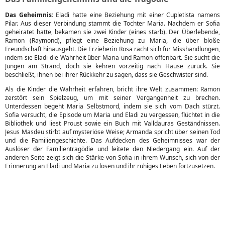
Das Geheimnis:
Eladi hatte eine Beziehung mit einer Cupletista namens
Pilar. Aus dieser Verbindung stammt die Tochter Maria. Nachdem er Sofia
geheiratet hatte, bekamen sie zwei Kinder (eines starb). Der Überlebende,
Ramon (Raymond), pflegt eine Beziehung zu Maria, die über bloße
Freundschaft hinausgeht. Die Erzieherin Rosa rächt sich für Misshandlungen,
indem sie Eladi die Wahrheit über Maria und Ramon offenbart. Sie sucht die
Jungen am Strand, doch sie kehren vorzeitig nach Hause zurück. Sie
beschließt, ihnen bei ihrer Rückkehr zu sagen, dass sie Geschwister sind.
Als die Kinder die Wahrheit erfahren, bricht ihre Welt zusammen: Ramon
zerstört sein Spielzeug, um mit seiner Vergangenheit zu brechen.
Unterdessen begeht Maria Selbstmord, indem sie sich vom Dach stürzt.
Sofia versucht, die Episode um Maria und Eladi zu vergessen, flüchtet in die
Bibliothek und liest Proust sowie ein Buch mit Valldauras Geständnissen.
Jesus Masdeu stirbt auf mysteriöse Weise; Armanda spricht über seinen Tod
und die Familiengeschichte. Das Aufdecken des Geheimnisses war der
Auslöser der Familientragödie und leitete den Niedergang ein. Auf der
anderen Seite zeigt sich die Stärke von Sofia in ihrem Wunsch, sich von der
Erinnerung an Eladi und Maria zu lösen und ihr ruhiges Leben fortzusetzen.