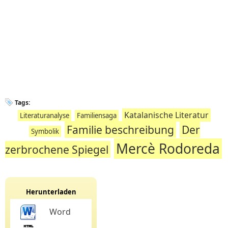
Tags:
Katalanische Literatur
Literaturanalyse
Familiensaga
Familie beschreibung
Der
Symbolik
Mercè Rodoreda
zerbrochene Spiegel
Herunterladen
Word