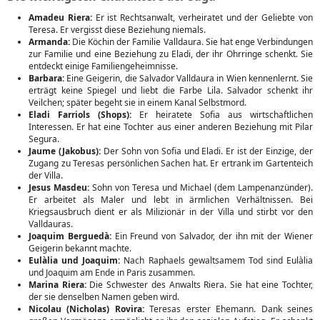
Amadeu Riera:
Er ist Rechtsanwalt, verheiratet und der Geliebte von
Teresa. Er vergisst diese Beziehung niemals.
Armanda:
Die Köchin der Familie Valldaura. Sie hat enge Verbindungen
zur Familie und eine Beziehung zu Eladi, der ihr Ohrringe schenkt. Sie
entdeckt einige Familiengeheimnisse.
Barbara:
Eine Geigerin, die Salvador Valldaura in Wien kennenlernt. Sie
erträgt keine Spiegel und liebt die Farbe Lila. Salvador schenkt ihr
Veilchen; später begeht sie in einem Kanal Selbstmord.
Eladi Farriols (Shops):
Er heiratete Sofia aus wirtschaftlichen
Interessen. Er hat eine Tochter aus einer anderen Beziehung mit Pilar
Segura.
Jaume (Jakobus):
Der Sohn von Sofia und Eladi. Er ist der Einzige, der
Zugang zu Teresas persönlichen Sachen hat. Er ertrank im Gartenteich
der Villa.
Jesus Masdeu:
Sohn von Teresa und Michael (dem Lampenanzünder).
Er arbeitet als Maler und lebt in ärmlichen Verhältnissen. Bei
Kriegsausbruch dient er als Milizionär in der Villa und stirbt vor den
Valldauras.
Joaquim Berguedà:
Ein Freund von Salvador, der ihn mit der Wiener
Geigerin bekannt machte.
Eulàlia und Joaquim:
Nach Raphaels gewaltsamem Tod sind Eulàlia
und Joaquim am Ende in Paris zusammen.
Marina Riera:
Die Schwester des Anwalts Riera. Sie hat eine Tochter,
der sie denselben Namen geben wird.
Nicolau (Nicholas) Rovira:
Teresas erster Ehemann. Dank seines