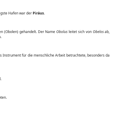
igste Hafen war der
Piräus
.
zen (Obolen) gehandelt. Der Name
Obolus
leitet sich von
Obelos
ab,
.
res Instrument für die menschliche Arbeit betrachtete, besonders da
.
oten.