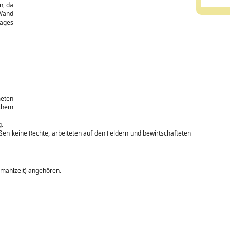
n, da
 Wand
Tages
meten
schem
g.
ßen keine Rechte, arbeiteten auf den Feldern und bewirtschafteten
mahlzeit) angehören.