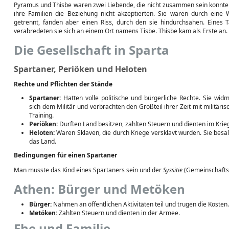
Pyramus und Thisbe waren zwei Liebende, die nicht zusammen sein konnte
ihre Familien die Beziehung nicht akzeptierten. Sie waren durch eine
getrennt, fanden aber einen Riss, durch den sie hindurchsahen. Eines 
verabredeten sie sich an einem Ort namens Tisbe. Thisbe kam als Erste an.
Die Gesellschaft in Sparta
Spartaner, Periöken und Heloten
Rechte und Pflichten der Stände
Spartaner:
Hatten volle politische und bürgerliche Rechte. Sie wid
sich dem Militär und verbrachten den Großteil ihrer Zeit mit militäri
Training.
Periöken:
Durften Land besitzen, zahlten Steuern und dienten im Krie
Heloten:
Waren Sklaven, die durch Kriege versklavt wurden. Sie besa
das Land.
Bedingungen für einen Spartaner
Man musste das Kind eines Spartaners sein und der
Syssitie
(Gemeinschafts
Athen: Bürger und Metöken
Bürger:
Nahmen an öffentlichen Aktivitäten teil und trugen die Kosten.
Metöken:
Zahlten Steuern und dienten in der Armee.
Ehe und Familie