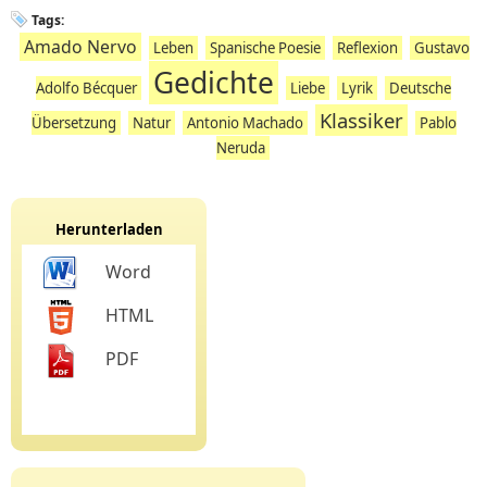
Tags:
Amado Nervo
Leben
Spanische Poesie
Reflexion
Gustavo
Gedichte
Adolfo Bécquer
Liebe
Lyrik
Deutsche
Klassiker
Übersetzung
Natur
Antonio Machado
Pablo
Neruda
Herunterladen
Word
HTML
PDF