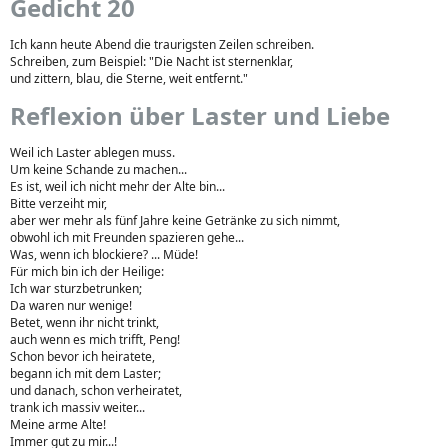
Gedicht 20
Ich kann heute Abend die traurigsten Zeilen schreiben.
Schreiben, zum Beispiel: "Die Nacht ist sternenklar,
und zittern, blau, die Sterne, weit entfernt."
Reflexion über Laster und Liebe
Weil ich Laster ablegen muss.
Um keine Schande zu machen...
Es ist, weil ich nicht mehr der Alte bin...
Bitte verzeiht mir,
aber wer mehr als fünf Jahre keine Getränke zu sich nimmt,
obwohl ich mit Freunden spazieren gehe...
Was, wenn ich blockiere? ... Müde!
Für mich bin ich der Heilige:
Ich war sturzbetrunken;
Da waren nur wenige!
Betet, wenn ihr nicht trinkt,
auch wenn es mich trifft, Peng!
Schon bevor ich heiratete,
begann ich mit dem Laster;
und danach, schon verheiratet,
trank ich massiv weiter...
Meine arme Alte!
Immer gut zu mir...!