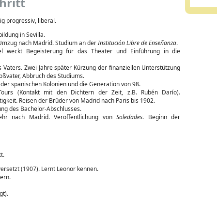
hritt
ig progressiv, liberal.
ildung in Sevilla.
 Umzug nach Madrid. Studium an der
Institución Libre de Enseñanza
.
l weckt Begeisterung für das Theater und Einführung in die
 Vaters. Zwei Jahre später Kürzung der finanziellen Unterstützung
oßvater, Abbruch des Studiums.
 der spanischen Kolonien und die Generation von 98.
Tours (Kontakt mit den Dichtern der Zeit, z.B. Rubén Darío).
igkeit. Reisen der Brüder von Madrid nach Paris bis 1902.
ung des Bachelor-Abschlusses.
ehr nach Madrid. Veröffentlichung von
Soledades
. Beginn der
t.
versetzt (1907). Lernt Leonor kennen.
ern.
t).