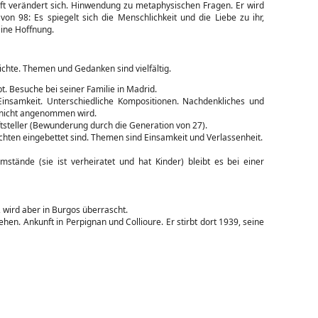
ft verändert sich. Hinwendung zu metaphysischen Fragen. Er wird
on 98: Es spiegelt sich die Menschlichkeit und die Liebe zu ihr,
eine Hoffnung.
dichte. Themen und Gedanken sind vielfältig.
bt. Besuche bei seiner Familie in Madrid.
insamkeit. Unterschiedliche Kompositionen. Nachdenkliches und
k nicht angenommen wird.
tsteller (Bewunderung durch die Generation von 27).
ichten eingebettet sind. Themen sind Einsamkeit und Verlassenheit.
tände (sie ist verheiratet und hat Kinder) bleibt es bei einer
, wird aber in Burgos überrascht.
en. Ankunft in Perpignan und Collioure. Er stirbt dort 1939, seine