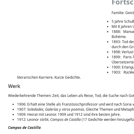
Fortsc
Familie: Geist
5 Jahre Schulb
Mit 8 Jahren
1888: Manue
Bohème.
1893: Tod des
durch den Gr
1898: Verlust
1899: Paris-
Übersetzertät
1900: Erlang
1903: Rückk
literarischen Karriere. Kurze Gedichte.
Werk
Wiederkehrende Themen: Zeit, das Leben als Reise, Tod, die Suche nach Got
1906: Erhält eine Stelle als Französischprofessor und wird nach Soria 
1907:
Soledades, Galerías y otros poemas
. Gleiche Themen und Metaph
1909: Heirat mit Leonor. 1909 und 1912 sind ihre besten Jahre.
1912: Leonor stirbt.
Campos de Castilla
(17 Gedichte werden hinzugefüg
Campos de Castilla