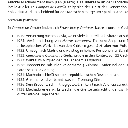
Antonio Machado zieht nach Jaén (Baeza). Das Interesse an der Landscha
intellektueller. In
Campos de Castilla
zeigt sich der Geist der Generation v
Solidarität wird entscheidend für den Menschen, Sorge um Spanien, aber k
Proverbios y Cantares
In
Campos de Castilla
finden sich
Proverbios y Cantares
: kurze, ironische Ge
1919: Versetzung nach Segovia, wo er viele kulturelle Aktivitäten ausü
1924: Veröffentlichung von
Nuevas canciones
. Themen: Angst und E
philosophisches Werk, das von den Kritikern geschätzt, aber vom Vol
1932: Umzug nach Madrid und Aufstieg in höhere Positionen für Schrif
1933:
Canciones a Guiomar
: 3 Gedichte, die in den Kontext von 33 Ged
1927: Wahl zum Mitglied der Real Academia Española.
1928: Begegnung mit Pilar Valderrama (Guiomar). Aufgrund der Ums
platonischen Beziehung.
1931: Machado schließt sich der republikanischen Bewegung an.
1935: Guiomar wird verbannt, was zur Trennung führt.
1936: Sein Bruder wird im Krieg getötet. Er kehrt nach Valencia zurück
1938: Machado erkrankt. Er wird an die Grenze gebracht und muss flieh
Mutter wenige Tage später.