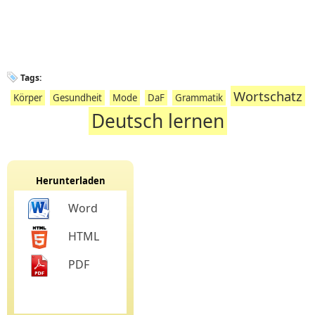
Tags:
Wortschatz
Körper
Gesundheit
Mode
DaF
Grammatik
Deutsch lernen
Herunterladen
Word
HTML
PDF