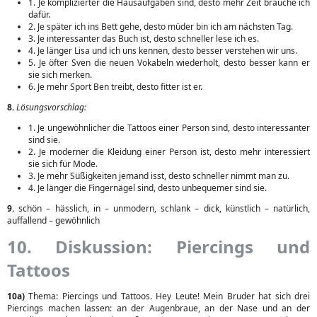
1. Je komplizierter die Hausaufgaben sind, desto mehr Zeit brauche ich
dafür.
2. Je später ich ins Bett gehe, desto müder bin ich am nächsten Tag.
3. Je interessanter das Buch ist, desto schneller lese ich es.
4. Je länger Lisa und ich uns kennen, desto besser verstehen wir uns.
5. Je öfter Sven die neuen Vokabeln wiederholt, desto besser kann er
sie sich merken.
6. Je mehr Sport Ben treibt, desto fitter ist er.
8.
Lösungsvorschlag:
1. Je ungewöhnlicher die Tattoos einer Person sind, desto interessanter
sind sie.
2. Je moderner die Kleidung einer Person ist, desto mehr interessiert
sie sich für Mode.
3. Je mehr Süßigkeiten jemand isst, desto schneller nimmt man zu.
4. Je länger die Fingernägel sind, desto unbequemer sind sie.
9.
schön – hässlich, in – unmodern, schlank – dick, künstlich – natürlich,
auffallend – gewöhnlich
10. Diskussion: Piercings und
Tattoos
10a)
Thema: Piercings und Tattoos. Hey Leute! Mein Bruder hat sich drei
Piercings machen lassen: an der Augenbraue, an der Nase und an der