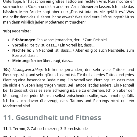
Unterlippe. Er hat schon ein großes Tattoo am rechten Arm. Nun möchte er
sich noch den Rücken und den anderen Arm tätowieren lassen. Ich finde das
hässlich. Mein Bruder sagt aber nur: „Das ist total in. Mir gefällt es.“ Was
meint ihr denn dazu? Kennt ihr so etwas? Was sind eure Erfahrungen? Muss
man denn wirklich jeden Modetrend mitmachen?
10b)
Redemittel:
Erfahrungen:
Ich kenne jemanden, der... / Zum Beispiel...
Vorteile:
Positiv ist, dass... / Ein Vorteil ist, dass...
Nachteile:
Ein Nachteil ist, dass... / Aber es gibt auch Nachteile, zum
Beispiel, dass...
Meinung:
Ich bin überzeugt, dass...
10c)
Lösungsvorschlag:
Ich kenne jemanden, der sehr viele Tattoos und
Piercings trägt und sehr glücklich damit ist. Für ihn hat jedes Tattoo und jedes
Piercing eine besondere Bedeutung. Ein Vorteil von Piercings ist, dass man
sie nicht ein Leben lang tragen muss. Bei Tattoos ist das anders. Ein Nachteil
bei Tattoos ist, dass es sehr schwierig ist, sie zu entfernen. Ich bin aber der
Meinung, dass jeder Mensch selbst entscheiden sollte, was ihm/ihr gefällt.
Ich bin auch davon überzeugt, dass Tattoos und Piercings nicht nur ein
Modetrend sind.
11. Gesundheit und Fitness
11.
1. Termin, 2. Zahnschmerzen, 3. Sprechstunde