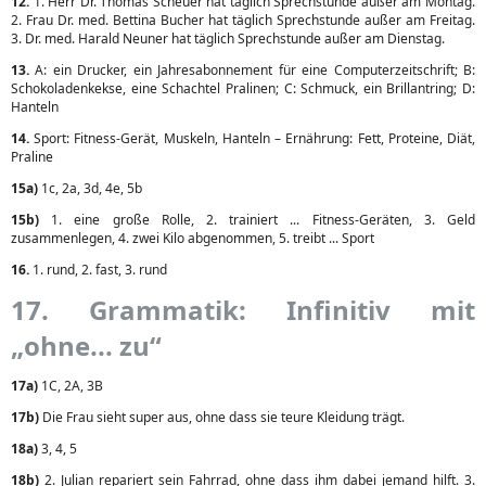
12.
1. Herr Dr. Thomas Scheuer hat täglich Sprechstunde außer am Montag.
2. Frau Dr. med. Bettina Bucher hat täglich Sprechstunde außer am Freitag.
3. Dr. med. Harald Neuner hat täglich Sprechstunde außer am Dienstag.
13.
A: ein Drucker, ein Jahresabonnement für eine Computerzeitschrift; B:
Schokoladenkekse, eine Schachtel Pralinen; C: Schmuck, ein Brillantring; D:
Hanteln
14.
Sport: Fitness-Gerät, Muskeln, Hanteln – Ernährung: Fett, Proteine, Diät,
Praline
15a)
1c, 2a, 3d, 4e, 5b
15b)
1. eine große Rolle, 2. trainiert ... Fitness-Geräten, 3. Geld
zusammenlegen, 4. zwei Kilo abgenommen, 5. treibt ... Sport
16.
1. rund, 2. fast, 3. rund
17. Grammatik: Infinitiv mit
„ohne... zu“
17a)
1C, 2A, 3B
17b)
Die Frau sieht super aus, ohne dass sie teure Kleidung trägt.
18a)
3, 4, 5
18b)
2. Julian repariert sein Fahrrad, ohne dass ihm dabei jemand hilft. 3.