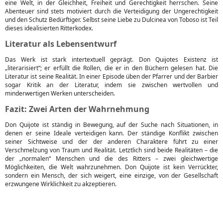
eine Welt, in der Gleichheit, Freiheit und Gerechtigkeit herrschen. Seine
Abenteuer sind stets motiviert durch die Verteidigung der Ungerechtigkeit
und den Schutz Bedürftiger. Selbst seine Liebe zu Dulcinea von Toboso ist Teil
dieses idealisierten Ritterkodex.
Literatur als Lebensentwurf
Das Werk ist stark intertextuell geprägt. Don Quijotes Existenz ist
„literarisiert“; er erfüllt die Rollen, die er in den Büchern gelesen hat. Die
Literatur ist seine Realität. In einer Episode üben der Pfarrer und der Barbier
sogar Kritik an der Literatur, indem sie zwischen wertvollen und
minderwertigen Werken unterscheiden.
Fazit: Zwei Arten der Wahrnehmung
Don Quijote ist ständig in Bewegung, auf der Suche nach Situationen, in
denen er seine Ideale verteidigen kann. Der ständige Konflikt zwischen
seiner Sichtweise und der der anderen Charaktere führt zu einer
Verschmelzung von Traum und Realität. Letztlich sind beide Realitäten – die
der „normalen“ Menschen und die des Ritters – zwei gleichwertige
Möglichkeiten, die Welt wahrzunehmen. Don Quijote ist kein Verrückter,
sondern ein Mensch, der sich weigert, eine einzige, von der Gesellschaft
erzwungene Wirklichkeit zu akzeptieren.