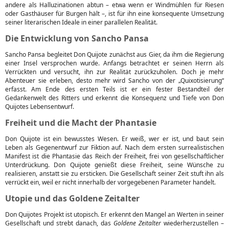
andere als Halluzinationen abtun – etwa wenn er Windmühlen für Riesen
oder Gasthäuser für Burgen hält –, ist für ihn eine konsequente Umsetzung
seiner literarischen Ideale in einer parallelen Realität.
Die Entwicklung von Sancho Pansa
Sancho Pansa begleitet Don Quijote zunächst aus Gier, da ihm die Regierung
einer Insel versprochen wurde. Anfangs betrachtet er seinen Herrn als
Verrückten und versucht, ihn zur Realität zurückzuholen. Doch je mehr
Abenteuer sie erleben, desto mehr wird Sancho von der „Quixotisierung“
erfasst. Am Ende des ersten Teils ist er ein fester Bestandteil der
Gedankenwelt des Ritters und erkennt die Konsequenz und Tiefe von Don
Quijotes Lebensentwurf.
Freiheit und die Macht der Phantasie
Don Quijote ist ein bewusstes Wesen. Er weiß, wer er ist, und baut sein
Leben als Gegenentwurf zur Fiktion auf. Nach dem ersten surrealistischen
Manifest ist die Phantasie das Reich der Freiheit, frei von gesellschaftlicher
Unterdrückung. Don Quijote genießt diese Freiheit, seine Wünsche zu
realisieren, anstatt sie zu ersticken. Die Gesellschaft seiner Zeit stuft ihn als
verrückt ein, weil er nicht innerhalb der vorgegebenen Parameter handelt.
Utopie und das Goldene Zeitalter
Don Quijotes Projekt ist utopisch. Er erkennt den Mangel an Werten in seiner
Gesellschaft und strebt danach, das
Goldene Zeitalter
wiederherzustellen –