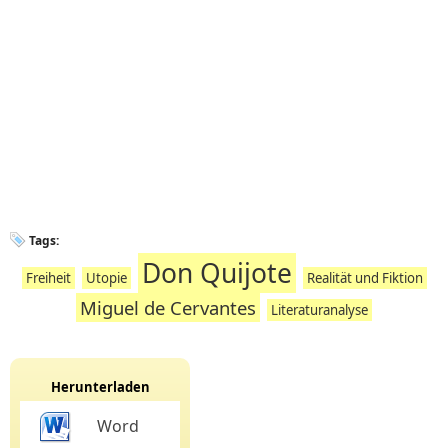
Tags:
Don Quijote
Freiheit
Utopie
Realität und Fiktion
Miguel de Cervantes
Literaturanalyse
Herunterladen
Word