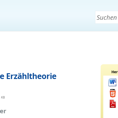
Her
e Erzähltheorie
4 KB
er