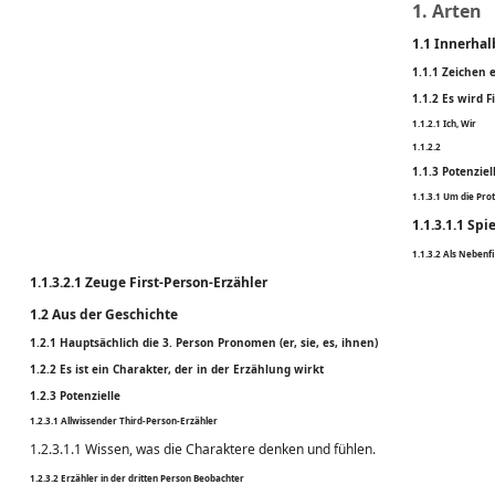
1. Arten
1.1 Innerhal
1.1.1 Zeichen 
1.1.2 Es wird
1.1.2.1 Ich, Wir
1.1.2.2
1.1.3 Potenziel
1.1.3.1 Um die Pro
1.1.3.1.1 Spi
1.1.3.2 Als Nebenf
1.1.3.2.1 Zeuge First-Person-Erzähler
1.2 Aus der Geschichte
1.2.1 Hauptsächlich die 3. Person Pronomen (er, sie, es, ihnen)
1.2.2 Es ist ein Charakter, der in der Erzählung wirkt
1.2.3 Potenzielle
1.2.3.1
Allwissender Third-Person-Erzähler
1.2.3.1.1 Wissen, was die Charaktere denken und fühlen.
1.2.3.2
Erzähler in der dritten Person Beobachter