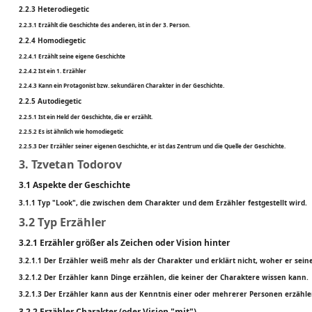
2.2.3 Heterodiegetic
2.2.3.1 Erzählt die Geschichte des anderen, ist in der 3. Person.
2.2.4 Homodiegetic
2.2.4.1 Erzählt seine eigene Geschichte
2.2.4.2 Ist ein 1. Erzähler
2.2.4.3 Kann ein Protagonist bzw. sekundären Charakter in der Geschichte.
2.2.5 Autodiegetic
2.2.5.1 Ist ein Held der Geschichte, die er erzählt.
2.2.5.2 Es ist ähnlich wie homodiegetic
2.2.5.3 Der Erzähler seiner eigenen Geschichte, er ist das Zentrum und die Quelle der Geschichte.
3. Tzvetan Todorov
3.1 Aspekte der Geschichte
3.1.1 Typ "Look", die zwischen dem Charakter und dem Erzähler festgestellt wird.
3.2 Typ Erzähler
3.2.1 Erzähler größer als Zeichen oder Vision hinter
3.2.1.1 Der Erzähler weiß mehr als der Charakter und erklärt nicht, woher er se
3.2.1.2 Der Erzähler kann Dinge erzählen, die keiner der Charaktere wissen kann.
3.2.1.3 Der Erzähler kann aus der Kenntnis einer oder mehrerer Personen erzähle
3.2.2 Erzähler Charakter (oder Vision "mit")