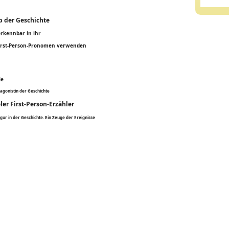
b der Geschichte
erkennbar in ihr
 First-Person-Pronomen verwenden
le
tagonistin der Geschichte
eler First-Person-Erzähler
igur in der Geschichte. Ein Zeuge der Ereignisse