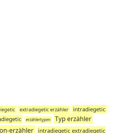
intradiegetic
iegetic
extradiegetic erzähler
Typ erzähler
adiegetic
erzählertypen
son-erzähler
intradiegetic extradiegetic