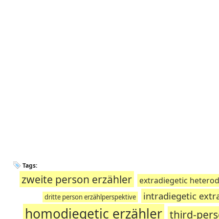
Tags:
zweite person erzähler
extradiegetic heterod
intradiegetic extr
dritte person erzählperspektive
homodiegetic erzähler
third-per