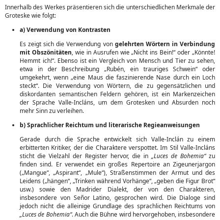
Innerhalb des Werkes präsentieren sich die unterschiedlichen Merkmale der
Groteske wie folgt:
a) Verwendung von Kontrasten
Es zeigt sich die Verwendung von
gelehrten Wörtern in Verbindung
mit Obszönitäten
, wie in Ausrufen wie „Nicht ins Bein!“ oder „Könnte!
Hemmt ich!“. Ebenso ist ein Vergleich von Mensch und Tier zu sehen,
etwa in der Beschreibung „Rubén, ein trauriges Schwein“ oder
umgekehrt, wenn „eine Maus die faszinierende Nase durch ein Loch
steckt“. Die Verwendung von Wörtern, die zu gegensätzlichen und
diskordanten semantischen Feldern gehören, ist ein Markenzeichen
der Sprache Valle-Incláns, um dem Grotesken und Absurden noch
mehr Sinn zu verleihen.
b) Sprachlicher Reichtum und literarische Regieanweisungen
Gerade durch die Sprache entwickelt sich Valle-Inclán zu einem
erbitterten Kritiker, der die Charaktere verspottet. Im Stil Valle-Incláns
sticht die Vielzahl der Register hervor, die in
„Luces de Bohemia“
zu
finden sind. Er verwendet ein großes Repertoire an Zigeunerjargon
(„Mangue“, „Aspirant“, „Mule“), Straßenstimmen der Armut und des
Leidens („hängen“, „Trinken während Vorhänge“, „geben die Figur Brot“
usw.) sowie den Madrider Dialekt, der von den Charakteren,
insbesondere von Señor Latino, gesprochen wird. Die Dialoge sind
jedoch nicht die alleinige Grundlage des sprachlichen Reichtums von
„Luces de Bohemia“
. Auch die Bühne wird hervorgehoben, insbesondere