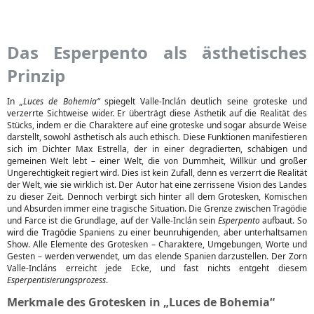
Das Esperpento als ästhetisches
Prinzip
In
„Luces de Bohemia“
spiegelt Valle-Inclán deutlich seine groteske und
verzerrte Sichtweise wider. Er überträgt diese Ästhetik auf die Realität des
Stücks, indem er die Charaktere auf eine groteske und sogar absurde Weise
darstellt, sowohl ästhetisch als auch ethisch. Diese Funktionen manifestieren
sich im Dichter Max Estrella, der in einer degradierten, schäbigen und
gemeinen Welt lebt – einer Welt, die von Dummheit, Willkür und großer
Ungerechtigkeit regiert wird. Dies ist kein Zufall, denn es verzerrt die Realität
der Welt, wie sie wirklich ist. Der Autor hat eine zerrissene Vision des Landes
zu dieser Zeit. Dennoch verbirgt sich hinter all dem Grotesken, Komischen
und Absurden immer eine tragische Situation. Die Grenze zwischen Tragödie
und Farce ist die Grundlage, auf der Valle-Inclán sein
Esperpento
aufbaut. So
wird die Tragödie Spaniens zu einer beunruhigenden, aber unterhaltsamen
Show. Alle Elemente des Grotesken – Charaktere, Umgebungen, Worte und
Gesten – werden verwendet, um das elende Spanien darzustellen. Der Zorn
Valle-Incláns erreicht jede Ecke, und fast nichts entgeht diesem
Esperpentisierungsprozess
.
Merkmale des Grotesken in „Luces de Bohemia“