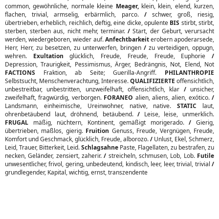
common, gewöhnliche, normale kleine
Meager,
klein, klein, elend, kurzen,
flachen, trivial, armselig, erbärmlich, parco.
/
schwer, groß, riesig,
übertrieben, erheblich, reichlich, deftig, eine dicke, opulente
BIS
stirbt, stirbt,
sterben, sterben aus, nicht mehr, terminar.
/
Start, der Geburt, verursacht
werden, wiedergeboren, wieder auf.
Anfechtbarkeit
erobern apoderarsede,
Herr, Herr, zu besetzen, zu unterwerfen, bringen
/
zu verteidigen, oppugn,
wehren.
Exultation
glücklich, Freude, Freude, Freude, Euphorie
/
Depression, Traurigkeit, Pessimismus, Ärger, Bedrängnis, Not, Elend, Not
FACTIONS
Fraktion, ab Seite; Guerilla-Angriff.
PHILANTHROPIE
Selbstsucht, Menschenverachtung, Interesse.
QUALIFIZIERTE
offensichtlich,
unbestreitbar, unbestritten, unzweifelhaft, offensichtlich, klar
/
unsicher,
zweifelhaft, fragwürdig, verborgen.
FORANEO
alien, aliens, alien, exótico.
/
Landsmann, einheimische, Ureinwohner, native, native.
STATIC
laut,
ohrenbetäubend laut, dröhnend, betäubend.
/
Leise, leise, unmerklich.
FRUGAL
mäßig, nüchtern, Kontinent, gemäßigt morigerado.
/
Gierig,
übertrieben, maßlos, gierig.
Fruition
Genuss, Freude, Vergnügen, Freude,
Komfort und Geschmack, glücklich, Freude, alborozo.
/
Unlust, Ekel, Schmerz,
Leid, Trauer, Bitterkeit, Leid.
Schlagsahne
Paste, Flagellaten, zu bestrafen, zu
necken, Geländer, zensiert, zaherir.
/
streicheln, schmusen, Lob, Lob.
Futile
unwesentlicher, frivol, gering, unbedeutend, kindisch, leer, leer, trivial, trivial
/
grundlegender, Kapital, wichtig, ernst, transzendente