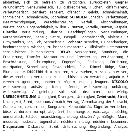
abdanken, sich zu befreien, zu verzichten, zurücktreten.
Gegner
verunglimpft, verleumderisch, zu diskreditieren, Fluchen, diffamierend,
verleumderisch, zensiert, zensiert, ofensor.
/
gelobt, schmeichelhaft,
schmeicheln, schmeichelte, Lobredner.
SCHADEN
Schäden, Verletzungen,
Beeinträchtigungen, Verschlechterung, Verfall, Abschreibungen,
Verletzungen, Ungerechtigkeit, Willkür.
/
Nutzen, Vorteile, Nutzen, Respekt.
Diatriba
Verleumdung, Diatribe, Beschimpfungen, Verleumdungen,
Körperverletzung, Zensur, Satire, Pasquill, Schmähschrift, violencia.
/
Dithyrambus, Lob, Lob, Schmeichelei.
Zehente
schaden, zu beschädigen,
beeinträchtigen, wischen, zu löschen masacrar.
/
Hilfskräfte unterstützen
sensibilisieren humanisieren.
DELAY
Verzögerung, Stundung, die
Erneuerung, Transfer, Moratorium und Erweiterung, Verlängerung
/
Beschränkung, Schrumpfung, Engegefühl, Reduktion, Förderung,
Antizipation, Schnelligkeit, Beweglichkeit, Eile.
Dintel
Ridge, Sturz,
Blumenbeete.
DISCERN
diskriminieren, zu verstehen, zu schätzen wissen,
die wahrnehmen, verstehen, zu entschlüsseln, zu verstehen; adjudicar.
/
verwirren, ignorieren, ignorieren, zögern, leugnen, leugnen.
DÍSCOLO
widerspenstig, aufsässig, frech, störend, widerspenstig, unbändig,
widerspenstig.
/
gelehrig, still, still, diszipliniert, unterwürfig.
ÜBERSCHNEIDUNG
Uneinigkeit, Divergenz, Uneinigkeit,
Zwietracht, Streit,
Uneinigkeit, Streit, oposición.
/
match, Vertrag, Vereinbarung, der Eintracht,
Compliance, concurrence, Kongruenz, Kompatibilität.
Zügellos
verdorben,
böse, verdorben, korrupt, abgeführt, hemmungslos, extravagant, süchtig,
unmoralisch, Schädel, unanständig, anstößig, obszön
/
gemäßigten Mann,
moderat, moderate, tugendhaft, nüchtern, mäßig, nüchtern, besonnen.
Disquisition
Diskussion, Streit, Untersuchung, Begründung, Analyse,