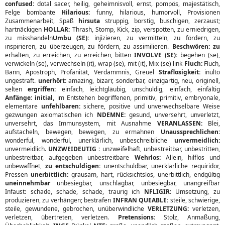
confused:
dotal sacer, heilig, geheimnisvoll, ernst, pompös, majestätisch,
Felge bombante
Hilarious:
funny, hilarious, humorvoll, Provisionen
Zusammenarbeit, Spaß
hirsuta
struppig, borstig, buschigen, zerzaust;
hartnäckigen
HOLLAR:
Thrash, Stomp, Kick, zip, verspotten, zu erniedrigen,
zu misshandeln
Umbu (SE):
injizieren, zu vermitteln, zu fördern, zu
inspirieren, zu überzeugen, zu fördern, zu assimilieren.
Beschwören: zu
erhalten, zu erreichen, zu erreichen, bitten
INVOLVE (SE):
begehen (se),
verwickeln (se), verwechseln (it), wrap (se), mit (it), Mix (se) link
Fluch:
Fluch,
Bann, Apostroph, Profanität, Verdammnis, Greuel
Straflosigkeit:
inulto
ungestraft.
unerhört:
amazing, bizarr, sonderbar, einzigartig, neu, originell,
selten
ergriffen:
einfach, leichtgläubig, unschuldig, einfach, einfältig
Anfänge: initial,
im Entstehen begriffenen, primitiv, primitiv, embryonale,
elementare
unfehlbaren:
sichere, positive und unverwechselbare Weise
gezwungen axiomatischen ich
NDEMNE:
gesund, unversehrt, unverletzt,
unversehrt, das Immunsystem, mit Ausnahme
VERANLASSEN:
Blei,
aufstacheln, bewegen, bewegen, zu ermahnen
Unaussprechlichen:
wonderful, wonderful, unerklärlich, unbeschreibliche
unvermeidlich:
unvermeidlich.
UNZWEIDEUTIG :
unzweifelhaft, unbestreitbar, unbestritten,
unbestreitbar, aufgegeben unbestreitbare
Wehrlos:
Allein, hilflos und
unbewaffnet,
zu entschuldigen:
unentschuldbar, unerklärliche requiridor,
Pressen
unerbittlich:
grausam, hart, rücksichtslos, unerbittlich, endgültig
uneinnehmbar
unbesiegbar, unschlagbar, unbesiegbar, unangreifbar
Infaust: schade, schade, schade, traurig ich
NFLIGIR:
Umsetzung, zu
produzieren, zu verhängen; bestrafen
INFRAN QUEABLE:
steile, schwierige,
steile, gewundene, gebrochen, unüberwindliche
VERLETZUNG:
verletzen,
verletzen, übertreten, verletzen.
Pretensions:
Stolz, Anmaßung,