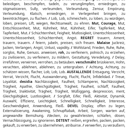
beleidigen, beschimpfen, tadeln, zu verunglimpfen, erniedrigen, zu
stigmatisieren, Sully, verleumden, Verleumdung, Zensur, Empörung,
Verleumdung, Klatsch, erniedrigen, in Verlegenheit bringen, zu
beeinträchtigen, zu fluchen.
/
Lob, Lob, schmeicheln, zu loben, zu würdigen,
loben, preisen, Lift, wiegen, Rechtsanwalt, zu ehren.
Mut,
Courage,
Mut,
Entschlossenheit, Mut, Kühnheit, Mut, Kühnheit, Eifer, Tapferkeit, Mut,
Tapferkeit, Mut.
/
Schüchternheit, Feigheit, Mutlosigkeit, Unentschlossenheit,
Unentschlossenheit, Schüchternheit, Angst.
REGRET
trauern, Ament,
trauern, trauern.
/
feiern, jubeln, preisen, sich freuen.
Malaise
Juckreiz,
Jucken, Verlangen, Angst, Unlust, vapidity.
/
Wohlstand, Frieden, Ruhe, Ruhe,
sorglos, Ruhe, Genuss. anweisen,
roh,
zu verfeinern, polnisch, zu erziehen,
zu zivilisieren, zu verfeinern, zu mildern, Gestaltung, Veredelung.
/
Delay,
irreführen, verwirren, verrohen, zu betäuben.
verschmäht
brüskieren, Hohn,
verachten, ablehnen, ablehnen, zu untergraben.
/
Achtung, Achtung, zu
schätzen wissen, flacher, Lob, Lob, Lob.
AUSFALLENDE
Entsagung, Verzicht,
Verrat, Verzicht, Flucht, Auswanderung, Flucht, Flucht, Infidelidad.
/
Treue,
Loyalität.
desidia
Nachlässigkeit, Faulheit, Schlamperei, Nachlässigkeit,
Trägheit, Apathie, Gleichgültigkeit, Trägheit, Faulheit, schlaff, Faulheit,
Trägheit, Inaktivität, Trägheit, Trägheit, Müßiggang, despreocion, ment,
Gleichgültigkeit, Lustlosigkeit.
/
Sorgfalt, Eifer, Fleiß, Aktivität, Dynamik,
Auswahl, Effizienz, Leichtigkeit, Schnelligkeit, Schnelligkeit, Interesse,
Geschwindigkeit, Anwendung, Fleiß.
DEVEL
Display, offen zu legen,
Externalisierung, Awakening, Schnupftabak, Arbeit, Sorgen, warten auf,
angewandte Bemühung.
/
decken, zu gewährleisten, schlafen, dösen,
Vernachlässigung, zu ignorieren.
DETENT
reißen, ergreifen, packen, packen,
gekauft, zu erwerben, zu übernehmen, atribuirse.
/
verwerfen, zu veräußern,