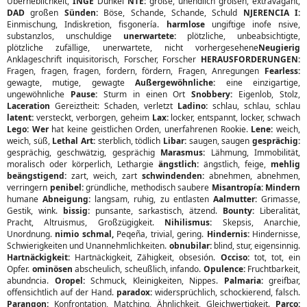
Überheblichkeit,
INGE
Dünkel
NTE:
große, unendlich großen, extravagant,
DAD
großen
Sünden:
Böse, Schande, Schande, Schuld
NJERENCIA I:
Einmischung, Indiskretion, fisgonería.
harmlose
ungiftige inofe nsive,
substanzlos, unschuldige
unerwartete:
plötzliche, unbeabsichtigte,
plötzliche zufällige, unerwartete, nicht vorhergesehene
Neugierig
Anklageschrift inquisitorisch, Forscher, Forscher
HERAUSFORDERUNGEN:
Fragen, fragen, fragen, fordern, fördern, Fragen, Anregungen
Fearless:
gewagte, mutige, gewagte
Außergewöhnliche:
eine einzigartige,
ungewöhnliche
Pause:
Sturm in einen Ort
Snobbery:
Eigenlob, Stolz,
Laceration
Gereiztheit: Schaden, verletzt
Ladino:
schlau, schlau, schlau
latent:
versteckt, verborgen, geheim
Lax:
locker, entspannt, locker, schwach
Lego: Wer
hat keine geistlichen Orden, unerfahrenen Rookie.
Lene:
weich,
weich, süß,
Lethal Art:
sterblich, tödlich
Libar:
saugen, saugen
gesprächig:
gesprächig, geschwätzig, gesprächig
Marasmus:
Lähmung, Immobilität,
moralisch oder körperlich, Lethargie
ängstlich:
ängstlich, feige,
mehlig
beängstigend:
zart, weich, zart
schwindenden:
abnehmen, abnehmen,
verringern
penibel:
gründliche, methodisch saubere
Misantropía: Mindern
humane
Abneigung:
langsam, ruhig, zu entlasten
Aalmutter:
Grimasse,
Gestik, wink.
bissig:
punsante, sarkastisch, ätzend.
Bounty:
Liberalität,
Pracht, Altruismus, Großzügigkeit.
Nihilismus:
Skepsis, Anarchie,
Unordnung.
nimio schmal,
Peqeña, trivial, gering.
Hindernis:
Hindernisse,
Schwierigkeiten und Unannehmlichkeiten.
obnubilar:
blind, stur, eigensinnig.
Hartnäckigkeit:
Hartnäckigkeit, Zähigkeit, obsesión.
Occiso:
tot, tot, ein
Opfer.
ominösen
abscheulich, scheußlich, infando.
Opulence:
Fruchtbarkeit,
abundncia.
Oropel:
Schmuck, Kleinigkeiten, Nippes.
Palmaria:
greifbar,
offensichtlich auf der Hand.
paradox:
widersprüchlich, schockierend, falsch.
Parangon:
Konfrontation, Matching, Ähnlichkeit, Gleichwertigkeit.
Parco: