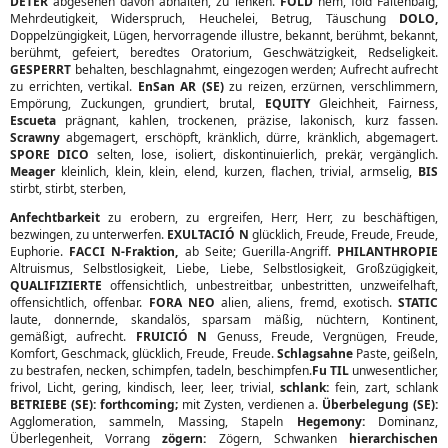
DETER
abgesehen davon abhalten, zu lenken.
FOLD
hem, fold Faltenbalg,
Mehrdeutigkeit, Widerspruch, Heuchelei, Betrug, Täuschung
DOLO,
Doppelzüngigkeit, Lügen, hervorragende illustre, bekannt, berühmt, bekannt,
berühmt, gefeiert, beredtes Oratorium, Geschwätzigkeit, Redseligkeit.
GESPERRT
behalten, beschlagnahmt, eingezogen werden; Aufrecht aufrecht
zu errichten, vertikal.
EnSan AR (SE)
zu reizen, erzürnen, verschlimmern,
Empörung, Zuckungen, grundiert, brutal,
EQUITY
Gleichheit, Fairness,
Escueta
prägnant, kahlen, trockenen, präzise, lakonisch, kurz fassen.
Scrawny
abgemagert, erschöpft, kränklich, dürre, kränklich, abgemagert.
SPORE DICO
selten, lose, isoliert, diskontinuierlich, prekär, vergänglich.
Meager
kleinlich, klein, klein, elend, kurzen, flachen, trivial, armselig,
BIS
stirbt, stirbt, sterben,
Anfechtbarkeit
zu erobern, zu ergreifen, Herr, Herr, zu beschäftigen,
bezwingen, zu unterwerfen.
EXULTACIÓ N
glücklich, Freude, Freude, Freude,
Euphorie.
FACCI N-Fraktion,
ab Seite; Guerilla-Angriff.
PHILANTHROPIE
Altruismus, Selbstlosigkeit, Liebe, Liebe, Selbstlosigkeit, Großzügigkeit,
QUALIFIZIERTE
offensichtlich, unbestreitbar, unbestritten, unzweifelhaft,
offensichtlich, offenbar.
FORA NEO
alien, aliens, fremd, exotisch.
STATIC
laute, donnernde, skandalös, sparsam mäßig, nüchtern, Kontinent,
gemäßigt, aufrecht.
FRUICIÓ N
Genuss, Freude, Vergnügen, Freude,
Komfort, Geschmack, glücklich, Freude, Freude.
Schlagsahne
Paste, geißeln,
zu bestrafen, necken, schimpfen, tadeln, beschimpfen.
Fu TIL
unwesentlicher,
frivol, Licht, gering, kindisch, leer, leer, trivial,
schlank:
fein, zart, schlank
BETRIEBE (SE): forthcoming;
mit Zysten, verdienen a.
Überbelegung (SE):
Agglomeration, sammeln, Massing, Stapeln
Hegemony:
Dominanz,
Überlegenheit, Vorrang
zögern:
Zögern, Schwanken
hierarchischen