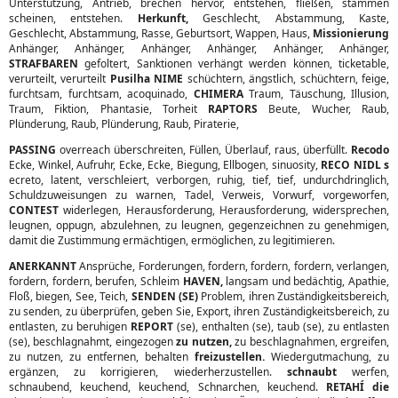
Unterstützung, Antrieb, brechen hervor, entstehen, fließen, stammen
scheinen, entstehen.
Herkunft,
Geschlecht, Abstammung, Kaste,
Geschlecht, Abstammung, Rasse, Geburtsort, Wappen, Haus,
Missionierung
Anhänger, Anhänger, Anhänger, Anhänger, Anhänger, Anhänger,
STRAFBAREN
gefoltert, Sanktionen verhängt werden können, ticketable,
verurteilt, verurteilt
Pusilha NIME
schüchtern, ängstlich, schüchtern, feige,
furchtsam, furchtsam, acoquinado,
CHIMERA
Traum, Täuschung, Illusion,
Traum, Fiktion, Phantasie, Torheit
RAPTORS
Beute, Wucher, Raub,
Plünderung, Raub, Plünderung, Raub, Piraterie,
PASSING
overreach überschreiten, Füllen, Überlauf, raus, überfüllt.
Recodo
Ecke, Winkel, Aufruhr, Ecke, Ecke, Biegung, Ellbogen, sinuosity,
RECO NIDL s
ecreto, latent, verschleiert, verborgen, ruhig, tief, tief, undurchdringlich,
Schuldzuweisungen zu warnen, Tadel, Verweis, Vorwurf, vorgeworfen,
CONTEST
widerlegen, Herausforderung, Herausforderung, widersprechen,
leugnen, oppugn, abzulehnen, zu leugnen, gegenzeichnen zu genehmigen,
damit die Zustimmung ermächtigen, ermöglichen, zu legitimieren.
ANERKANNT
Ansprüche, Forderungen, fordern, fordern, fordern, verlangen,
fordern, fordern, berufen, Schleim
HAVEN,
langsam und bedächtig, Apathie,
Floß, biegen, See, Teich,
SENDEN (SE)
Problem, ihren Zuständigkeitsbereich,
zu senden, zu überprüfen, geben Sie, Export, ihren Zuständigkeitsbereich, zu
entlasten, zu beruhigen
REPORT
(se), enthalten (se), taub (se), zu entlasten
(se), beschlagnahmt, eingezogen
zu nutzen,
zu beschlagnahmen, ergreifen,
zu nutzen, zu entfernen, behalten
freizustellen.
Wiedergutmachung, zu
ergänzen, zu korrigieren, wiederherzustellen.
schnaubt
werfen,
schnaubend, keuchend, keuchend, Schnarchen, keuchend.
RETAHÍ die