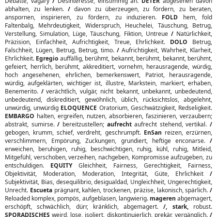
Debatte, vagary
/
Desinteresse, einstimmig an.
DETER
abgesehen davon
abhalten, zu lenken.
/
davon zu überzeugen, zu fördern, zu beraten,
anspornen, inspirieren, zu fördern, zu induzieren.
FOLD
hem, fold
Faltenbalg, Mehrdeutigkeit, Widerspruch, Heuchelei, Täuschung, Betrug,
Verstellung, Simulation, Lüge, Täuschung, Fiktion, Untreue
/
Natürlichkeit,
Präzision, Einfachheit, Aufrichtigkeit, Treue, Ehrlichkeit.
DOLO
Betrug,
Falschheit, Lügen, Betrug, Betrug, timo.
/
Aufrichtigkeit, Wahrheit, Klarheit,
Ehrlichkeit.
Egregio
auffällig, berühmt, bekannt, berühmt, bekannt, berühmt,
gefeiert, herrlich, berühmt, akkreditiert, vornehm, herausragende, würdig,
hoch angesehenen, ehrlichen, bemerkenswert, Patriot, herausragende,
würdig, aufgeklärten, wichtiger ist, illustre, Markstein, markiert, erhaben,
Benemerito.
/
verächtlich, vulgär, nicht bekannt, unbekannt, unbedeutend,
unbedeutend, diskreditiert, gewöhnlich, üblich, rücksichtslos, abgelehnt,
unwürdig, unwürdig
ELOQUENCE
Oratorium, Geschwätzigkeit, Redseligkeit.
EMBARGO
halten, ergreifen, nutzen, absorbieren, faszinieren, verzaubern;
abstrakt, sumirse.
/
bereitzustellen;
aufrecht
aufrecht stehend, vertikal.
/
gebogen, krumm, schief, verdreht, geschrumpft.
EnSan
reizen, erzürnen,
verschlimmern, Empörung, Zuckungen, grundiert, heftige enconarse.
/
erweichen, beruhigen, ruhig, beschwichtigen, ruhig, kühl, ruhig, Mitleid,
Mitgefühl, verschoben, verzeihen, nachgeben, Kompromisse aufzugeben, zu
entschuldigen.
EQUITY
Gleichheit, Fairness, Gerechtigkeit, Fairness,
Objektivität, Moderation, Moderation, Integrität, Güte, Ehrlichkeit
/
Subjektivität, Bias, desequilibrio, desigualdad, Ungleichheit, Ungerechtigkeit,
Unrecht.
Escueta
prägnant, kahlen, trockenen, präzise, lakonisch, spärlich.
/
Reloaded komplex, pompös, aufgeblasen, langwierig.
mageren
abgemagert,
erschöpft, schwächlich, dürr, kränklich, abgemagert.
/, stark,
robust.
SPORADISCHES
weird, lose, isoliert, diskontinuierlich, prekär, vergänglich.
/