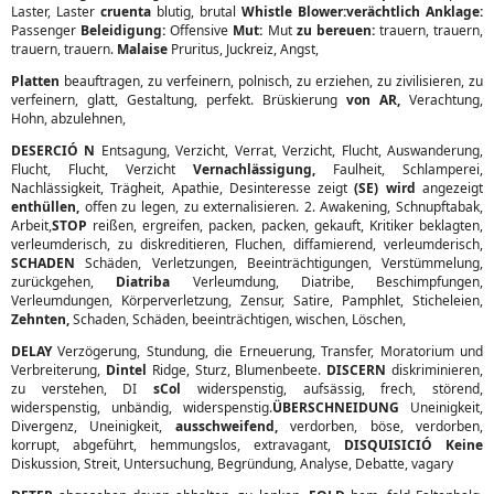
Laster, Laster
cruenta
blutig, brutal
Whistle Blower:verächtlich Anklage:
Passenger
Beleidigung:
Offensive
Mut:
Mut
zu bereuen:
trauern, trauern,
trauern, trauern.
Malaise
Pruritus, Juckreiz, Angst,
Platten
beauftragen, zu verfeinern, polnisch, zu erziehen, zu zivilisieren, zu
verfeinern, glatt, Gestaltung, perfekt. Brüskierung
von AR,
Verachtung,
Hohn, abzulehnen,
DESERCIÓ N
Entsagung, Verzicht, Verrat, Verzicht, Flucht, Auswanderung,
Flucht, Flucht, Verzicht
Vernachlässigung,
Faulheit, Schlamperei,
Nachlässigkeit, Trägheit, Apathie, Desinteresse zeigt
(SE) wird
angezeigt
enthüllen,
offen zu legen, zu externalisieren. 2. Awakening, Schnupftabak,
Arbeit,
STOP
reißen, ergreifen, packen, packen, gekauft, Kritiker beklagten,
verleumderisch, zu diskreditieren, Fluchen, diffamierend, verleumderisch,
SCHADEN
Schäden, Verletzungen, Beeinträchtigungen, Verstümmelung,
zurückgehen,
Diatriba
Verleumdung, Diatribe, Beschimpfungen,
Verleumdungen, Körperverletzung, Zensur, Satire, Pamphlet, Sticheleien,
Zehnten,
Schaden, Schäden, beeinträchtigen, wischen, Löschen,
DELAY
Verzögerung, Stundung, die Erneuerung, Transfer, Moratorium und
Verbreiterung,
Dintel
Ridge, Sturz, Blumenbeete.
DISCERN
diskriminieren,
zu verstehen, DI
sCol
widerspenstig, aufsässig, frech, störend,
widerspenstig, unbändig, widerspenstig.
ÜBERSCHNEIDUNG
Uneinigkeit,
Divergenz, Uneinigkeit,
ausschweifend,
verdorben, böse, verdorben,
korrupt, abgeführt, hemmungslos, extravagant,
DISQUISICIÓ Keine
Diskussion, Streit, Untersuchung, Begründung, Analyse, Debatte, vagary