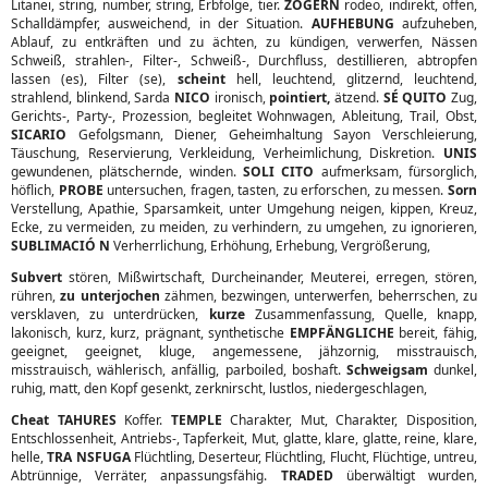
Litanei, string, number, string, Erbfolge, tier.
ZÖGERN
rodeo, indirekt, offen,
Schalldämpfer, ausweichend, in der Situation.
AUFHEBUNG
aufzuheben,
Ablauf, zu entkräften und zu ächten, zu kündigen, verwerfen, Nässen
Schweiß, strahlen-, Filter-, Schweiß-, Durchfluss, destillieren, abtropfen
lassen (es), Filter (se),
scheint
hell, leuchtend, glitzernd, leuchtend,
strahlend, blinkend, Sarda
NICO
ironisch,
pointiert,
ätzend.
SÉ QUITO
Zug,
Gerichts-, Party-, Prozession, begleitet Wohnwagen, Ableitung, Trail, Obst,
SICARIO
Gefolgsmann, Diener, Geheimhaltung Sayon Verschleierung,
Täuschung, Reservierung, Verkleidung, Verheimlichung, Diskretion.
UNIS
gewundenen, plätschernde, winden.
SOLI CITO
aufmerksam, fürsorglich,
höflich,
PROBE
untersuchen, fragen, tasten, zu erforschen, zu messen.
Sorn
Verstellung, Apathie, Sparsamkeit, unter Umgehung neigen, kippen, Kreuz,
Ecke, zu vermeiden, zu meiden, zu verhindern, zu umgehen, zu ignorieren,
SUBLIMACIÓ N
Verherrlichung, Erhöhung, Erhebung, Vergrößerung,
Subvert
stören, Mißwirtschaft, Durcheinander, Meuterei, erregen, stören,
rühren,
zu unterjochen
zähmen, bezwingen, unterwerfen, beherrschen, zu
versklaven, zu unterdrücken,
kurze
Zusammenfassung, Quelle, knapp,
lakonisch, kurz, kurz, prägnant, synthetische
EMPFÄNGLICHE
bereit, fähig,
geeignet, geeignet, kluge, angemessene, jähzornig, misstrauisch,
misstrauisch, wählerisch, anfällig, parboiled, boshaft.
Schweigsam
dunkel,
ruhig, matt, den Kopf gesenkt, zerknirscht, lustlos, niedergeschlagen,
Cheat
TAHURES
Koffer.
TEMPLE
Charakter, Mut, Charakter, Disposition,
Entschlossenheit, Antriebs-, Tapferkeit, Mut, glatte, klare, glatte, reine, klare,
helle,
TRA NSFUGA
Flüchtling, Deserteur, Flüchtling, Flucht, Flüchtige, untreu,
Abtrünnige, Verräter, anpassungsfähig.
TRADED
überwältigt wurden,