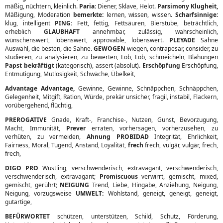
mäßig, nüchtern, kleinlich.
Paria:
Diener, Sklave, Helot.
Parsimony Klugheit,
Mäßigung, Moderation
bemerkte:
lernen, wissen, wissen.
Scharfsinnige:
klug, intelligent
PING:
Fett, fettig, Fettsäuren, Bierstube, beträchtlich,
erheblich
GLAUBHAFT
annehmbar, zulässig, wahrscheinlich,
wünschenswert, lobenswert, approvable, lobenswert.
PLEYADE
Sahne
Auswahl, die besten, die Sahne.
GEWOGEN
wiegen, contrapesar, consider, zu
studieren, zu analysieren, zu bewerten, Lob, Lob, schmeicheln, Blähungen
Papst bekräftigt
(kategorisch), assert (absolut).
Erschöpfung
Erschöpfung,
Entmutigung, Mutlosigkeit, Schwäche, Übelkeit,
Advantage Advantage,
Gewinne, Gewinne, Schnäppchen, Schnäppchen,
Gelegenheit, Mitgift, Ration, Würde, prekär unsicher, fragil, instabil, Flackern,
vorübergehend, flüchtig,
PREROGATIVE
Gnade, Kraft-, Franchise-, Nutzen, Gunst, Bevorzugung,
Macht, Immunität,
Prever
erraten, vorhersagen, vorherzusehen, zu
verhüten, zu vermeiden,
Ahnung
PROBIDAD
Integrität, Ehrlichkeit,
Fairness, Moral, Tugend, Anstand, Loyalität,
frech
frech, vulgär, vulgär, frech,
frech,
DIGO PRO
Wüstling, verschwenderisch, extravagant, verschwenderisch,
verschwenderisch, extravagant;
Promiscuous
verwirrt, gemischt, mixed,
gemischt, gerührt;
NEIGUNG
Trend, Liebe, Hingabe, Anziehung, Neigung,
Neigung, vorzugsweise
UMWELT:
Wohlstand, geneigt, geneigt, geneigt,
gutartige,
BEFÜRWORTET
schützen, unterstützen, Schild, Schutz, Förderung,