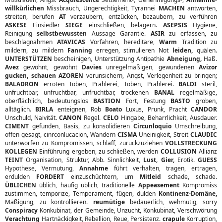
willkürlichen
Missbrauch, Ungerechtigkeit, Tyrannei
MACHEN
antworten,
streiten, berufen
AT
verzaubern, entzücken, bezaubern, zu verführen
ASKESE
Einsiedler
SIEGE
einschließen, belagern.
ASEPSIS
Hygiene,
Reinigung
selbstbewussten
Aussage Garantie.
ASIR
zu erfassen, zu
beschlagnahmen
ATAVICAS
Vorfahren, hereditäre,
Warm
Tradition zu
mildern, zu mildern
Fanning
erregen, stimulieren Not
leiden,
quälen.
UNTERSTÜTZEN
bescheinigen, Unterstützung Antipathie
Abneigung,
Haß.
Avez
gewöhnt, gewöhnt
Davies
unregelmäßigen, gewundenen
Avizor
gucken, schauen AZOREN
verunsichern, Angst, Verlegenheit zu bringen;
BALADRON
erröten Toben, Prahlerei, Toben, Prahlerei.
BALDI
steril,
unfruchtbar, unfruchtbar, unfruchtbar, trockenen
BANAL
regelmäßige,
oberflächlich, bedeutungslos
BASTION
Fort, Festung
BASTO
groben,
alltäglich.
BIRLA
enteignen, Rob
Boato
Luxus, Prunk, Pracht
CANDOR
Unschuld, Naivität.
CANON
Regel.
CELO
Hingabe, Beharrlichkeit, Ausdauer.
CIMENT
gefunden, Basis, zu konsolidieren
Circunloquio
Umschreibung,
offen gesagt, cinrconlucacion, Wandern
CISMA
Uneinigkeit, Streit
CLAUDIC
unterworfen zu Kompromissen, schlaff, zurückzuziehen
VOLLSTRECKUNG
KOLLEGEN
Einführung ergeben, zu schließen, werden
COLLUSION
Allianz
TEINT
Organisation, Struktur, Abb. Sinnlichkeit,
Lust, Gier,
Erotik.
GUESS
Hypothese, Vermutung,
Annahme
führt verhalten, tragen, ertragen,
erdulden
FORDERT
einzuschüchtern, um
Mitleid
schade, schade.
ÜBLICHEN
üblich, häufig üblich, traditionelle
Appeasement
Kompromiss
zustimmen, temporize, Temperament, fügen, dulden
Kontinenz-Domäne,
Mäßigung, zu kontrollieren.
reumütige
bedauerlich, wehmütig, sorry
Conspiracy
Konkubinat, der Gemeinde, Unzucht, Konkubinat, Verschwörung
Verachtung
Hartnäckigkeit, Rebellion, Reue, Persistenz.
crapule
Korruption,