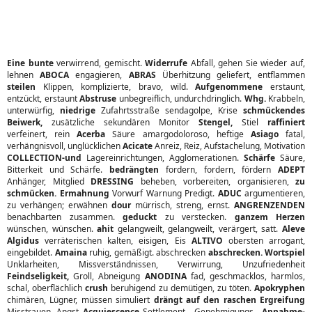
Eine bunte
verwirrend, gemischt.
Widerrufe
Abfall, gehen Sie wieder auf,
lehnen
ABOCA
engagieren,
ABRAS
Überhitzung geliefert, entflammen
steilen
Klippen, komplizierte, bravo, wild.
Aufgenommene
erstaunt,
entzückt, erstaunt
Abstruse
unbegreiflich, undurchdringlich.
Whg.
Krabbeln,
unterwürfig,
niedrige
Zufahrtsstraße sendagolpe, Krise
schmückendes
Beiwerk,
zusätzliche sekundären Monitor
Stengel,
Stiel
raffiniert
verfeinert, rein
Acerba
Säure amargodoloroso, heftige
Asiago
fatal,
verhängnisvoll, unglücklichen
Acicate
Anreiz, Reiz, Aufstachelung, Motivation
COLLECTION-und
Lagereinrichtungen, Agglomerationen.
Schärfe
Säure,
Bitterkeit und Schärfe.
bedrängten
fordern, fordern, fördern
ADEPT
Anhänger, Mitglied
DRESSING
beheben, vorbereiten, organisieren,
zu
schmücken. Ermahnung
Vorwurf Warnung Predigt.
ADUC
argumentieren,
zu verhängen; erwähnen
dour
mürrisch, streng, ernst.
ANGRENZENDEN
benachbarten zusammen.
geduckt
zu verstecken.
ganzem Herzen
wünschen, wünschen.
ahit
gelangweilt, gelangweilt, verärgert, satt.
Aleve
Algidus
verräterischen kalten, eisigen, Eis
ALTIVO
obersten arrogant,
eingebildet.
Amaina
ruhig, gemäßigt. abschrecken
abschrecken. Wortspiel
Unklarheiten, Missverständnissen, Verwirrung, Unzufriedenheit
Feindseligkeit,
Groll, Abneigung
ANODINA
fad, geschmacklos, harmlos,
schal, oberflächlich
crush
beruhigend zu demütigen, zu töten.
Apokryphen
chimären, Lügner, müssen simuliert
drängt auf den raschen Ergreifung
Misstrauen, Angst
Acquiescence
Settlement-, Genehmigungs-,
Annahme-