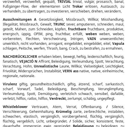
verzweifelt, verzweifelt, gequält,
TRIVIAL
trivial, vulgär, prosaisch, banal,
Fußgänger-Flow, der elementaren Licht
Trokar
erlösen, Austausch, zu
verhandeln, zu übertragen, zu investieren, verschieben, drehen, verändern,
Ausschreitungen A
Gesetzlosigkeit, Missbrauch, Willkür, Misshandlung,
Illegalität, Missbrauch, Gewalt,
TRUNC
sever, amputieren, schneiden, maul,
geteilt, Mähen, zum Schneiden, köpfen,
fruchtbare
fruchtbare, produktive,
energisch, üppig, OPIM, ping, fruchtbar, erfüllt,
weben
weben, weben,
vorbereiten, Flechten, Verschwörung, Intrigen,
VAIN
unwesentlicher,
unwirklich, nicht vorhanden, arrogant, eingebildet, eingebildet, eitel,
Vapula
schlagen, Peitsche, werfen, Thrash, bang, Crack, zu bestrafen, zu ermahnen,
NACHDRÜCKLICHER
erhaben leben, bewegt, heftig, leidenschaftlich, feurig,
fanatisch,
VEJACIÓ N
Affront, Beleidigung, Verleumdung, Spott, Verachtung,
Verachtung, Hohn,
Unrealistische
Laune, Willkür, Vielseitigkeit, Leichtigkeit,
Frivolität, Widersprüchen, Instabilität,
VERN ass
native, native, einheimische,
regionale, nationale.
Virulenz
giftig, gesundheitsschädlich, giftig, ätzend, scharf, sarkastisch,
scharf, Vorwurf, Tadel, Beleidigung, Beschimpfung, Verunglimpfung,
Verleumdung, Spott, Demütigung, verletzlich schwach, sensibel, dañable,
verletzt, hilflos, ratlos, hilflos,
Verdreckt,
zerlumpt, schäbig, ungepflegt.
Whistleblower
Vertrauen, Atem, Verrat, Offenbarung.
/
Silence,
Verschleierung, Geheimhaltung.
Krümelig
zarte, zerbrechliche, instabilen,
schwachen, elastisch, vergänglich, vorübergehend, flüchtig, vergänglich,
flüchtig, vergeblich, Licht, unbegründet.
/
Solide, sicher, konsistent, feste,
dauerhafte, immergrün, ewig, gegründet.
Beleidigung
zu beleidigen, zu