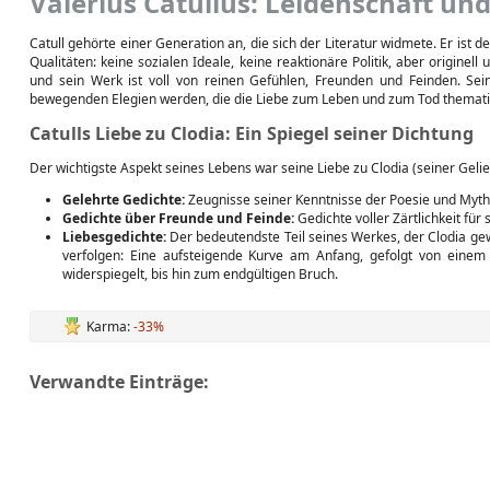
Valerius Catullus: Leidenschaft un
Catull gehörte einer Generation an, die sich der Literatur widmete. Er ist 
Qualitäten: keine sozialen Ideale, keine reaktionäre Politik, aber originell
und sein Werk ist voll von reinen Gefühlen, Freunden und Feinden. Seine
bewegenden Elegien werden, die die Liebe zum Leben und zum Tod themati
Catulls Liebe zu Clodia: Ein Spiegel seiner Dichtung
Der wichtigste Aspekt seines Lebens war seine Liebe zu Clodia (seiner Geliebt
Gelehrte Gedichte:
Zeugnisse seiner Kenntnisse der Poesie und Myth
Gedichte über Freunde und Feinde:
Gedichte voller Zärtlichkeit für 
Liebesgedichte:
Der bedeutendste Teil seines Werkes, der Clodia gewi
verfolgen: Eine aufsteigende Kurve am Anfang, gefolgt von eine
widerspiegelt, bis hin zum endgültigen Bruch.
Karma:
-33%
Verwandte Einträge: