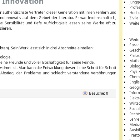
d Innovation
Jungg
Profes
der authentischste Vertreter dieser Generation mit ihren Fehlern und
Hochs
 und innovativ auf dem Gebiet der Literatur. Er war leidenschaftlich,
Zivile
 Sensibilität und tiefe Aufrichtigkeit lassen seine Werke oft zu
Weite
sieren.
Weite
Sprac
en). Sein Werk lässt sich in drei Abschnitte einteilen:
Gesch
Philo
ologie.
Mathe
seine Freunde und voller Boshaftigkeit für seine Feinde.
Biolo
dmet ist. Man kann die Entwicklung dieser Liebe Schritt für Schritt
Physi
m Abstieg, der Probleme und schlecht verstandene Versöhnungen
Chem
Engli
Geogr
Infor
Besuche: 0
Elektr
Wirts
Sozia
Recht
Lehre
Mediz
Ausbi
Franz