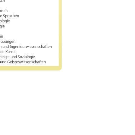
sch
n
hisch
e Sprachen
ologie
gie
on
sübungen
n und Ingenieurwissenschaften
nde Kunst
ologie und Soziologie
 und Geisteswissenschaften