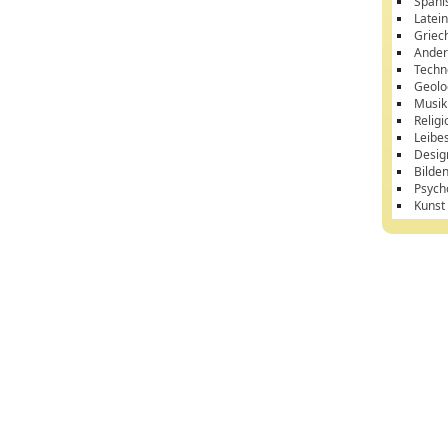
Spani
Latei
Griec
Ander
Techn
Geolo
Musik
Religi
Leibe
Desig
Bilde
Psych
Kunst