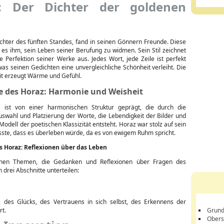
: Der Dichter der goldenen
ichter des fünften Standes, fand in seinen Gönnern Freunde. Diese
 es ihm, sein Leben seiner Berufung zu widmen. Sein Stil zeichnet
e Perfektion seiner Werke aus. Jedes Wort, jede Zeile ist perfekt
 was seinen Gedichten eine unvergleichliche Schönheit verleiht. Die
eit erzeugt Wärme und Gefühl.
ie des Horaz: Harmonie und Weisheit
e ist von einer harmonischen Struktur geprägt, die durch die
uswahl und Platzierung der Worte, die Lebendigkeit der Bilder und
Modell der poetischen Klassizität entsteht. Horaz war stolz auf sein
ste, dass es überleben würde, da es von ewigem Ruhm spricht.
s Horaz: Reflexionen über das Leben
enen Themen, die Gedanken und Reflexionen über Fragen des
 drei Abschnitte unterteilen:
, des Glücks, des Vertrauens in sich selbst, des Erkennens der
rt.
Grund
Obers