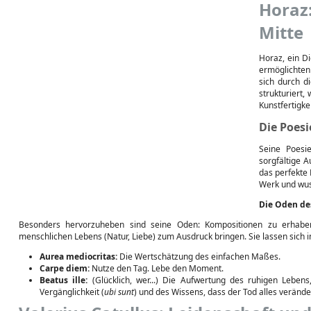
Horaz
Mitte
Horaz, ein D
ermöglichten
sich durch di
strukturiert,
Kunstfertigk
Die Poes
Seine Poesi
sorgfältige A
das perfekte 
Werk und wus
Die Oden de
Besonders hervorzuheben sind seine Oden: Kompositionen zu erhab
menschlichen Lebens (Natur, Liebe) zum Ausdruck bringen. Sie lassen sich in
Aurea mediocritas:
Die Wertschätzung des einfachen Maßes.
Carpe diem:
Nutze den Tag. Lebe den Moment.
Beatus ille:
(Glücklich, wer...) Die Aufwertung des ruhigen Lebens
Vergänglichkeit (
ubi sunt
) und des Wissens, dass der Tod alles verände