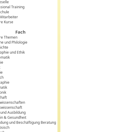
eselle
sional Training
chule
 Mitarbeiter
re Kurse
Fach
re Themen
he und Philologie
ichte
sophie und Ethik
matik
gie
k
ie
sch
aphie
matik
onik
chaft
lwissenschaften
swissenschaft
 und Ausbildung
in & Gesundheit
ldung und Beschäftigung Beratung
ösisch