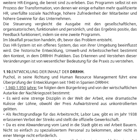
weitere HR-Eingang, die bereit sind zu erleben. Das Programm selbst ist ein
Prozess der Transformation, von denen wir einige erhalten mehr qualifizierte
HR, unerfüllte soziale Nachfrage, höhere Zufriedenheit der Mitarbeiter und
höhere Gewinne für das Unternehmen.
Die Steuerung vergleicht die Ausgabe mit den gesellschaftlichen,
organisatorischen, funktionalen und persönlich, und das Ergebnis positiv, das
Feedback funktioniert, indem sie eine zweite Programm.
Im Idealfall proaction handeln, dh, bevor das Problem entsteht.
Das HR-System ist ein offenes System, das von ihrer Umgebung beeinflusst
wird. Die historische Entwicklung, Umwelt-und Arbeitssicherheit bestimmt
den Kontext, in dem DRRHH Praktiken. Das Erkennen und Verstehen dieser
Veränderungen ist von wesentlicher Bedeutung für die Praxis zu verstehen.
1.10.
ENTWICKLUNG DER INHALT DER
DRRHH.
Puchol, in seine Richtung und Human Resource Management führt eine
Überprüfung der Entwicklungen seit 1940 in Spanien DRRHH:
-
1.940-1.950
Jahre:
Sie folgten dem Bürgerkrieg und von der wirtschaftlichen
Autarkie der Nachkriegszeit bestimmt:
• Es wird eine strenge Disziplin in der Welt der Arbeit, eine dramatische
Kulisse der Löhne, obwohl der Preis Aufwärtstrend aus unkontrollierten
gelitten.
• Als Rechtsgrundlage für das Arbeitsrecht, Labor Law, gibt es im Jahr 1938
erlassenen Verbot der Streiks und stellt die offizielle Gewerkschaft.
• Da es eine Abwanderung vom Land in die Stadt gibt es viel Arbeit Bauern.
Nicht so einfach zu spezialisiertem Personal zu bekommen, aber nicht in
einer Menge nicht erforderlich.