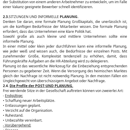
der Substitution von einem anderen Arbeitnehmer zu entwickeln, um im Falle
einer Vakanz geeignete Bewerber schnell identifizieren.
2.3.
SITZUNGEN UND INFORMELLE
PLANUNG.
Denken Sie daran, eine formale Planung Großkapitals, die unerlässlich ist,
um die künftigen Bedürfnisse der Mitarbeiter wissen. Die formale Planung
erfordert, dass das Unternehmen eine klare Politik hat.
Sowohl große als auch kleine und mittlere Unternehmen sollte eine
informelle Planung.
In einer mittel oder klein jeder durchführen kann eine informelle Planung,
wie jeder weiß und wissen auch, die Bedürfnisse der einzelnen Posts. Mit
zunehmender Größe, Komplexität tendenziell zu erhöhen, damit, dass
Führungskräfte Aufgaben an die HR-Abteilung wird zu delegieren.
Planung ist das wesentliche Werkzeug für die Einbeziehung entsprechenden
Personen zu gegebener Zeit. Wenn die Versorgung des heimischen Marktes
gleich der Nachfrage ist nicht notwendig Planung. In den meisten Fällen ein
Ungleichgewicht von überschüssigem Angebot oder Nachfrage.
2.4.
Die Profile der POST-UND PLANUNG.
Frei werdende Sitze in der Gesellschaft auftreten können von zweierlei Art:
-
Endgültige:
• Schaffung neuer Arbeitsplätze.
• Entlassungen geplant.
• Verzicht auf die Organisation.
• Ruhestand.
• Unbezahlte vereinbart.
- Vorübergehend: