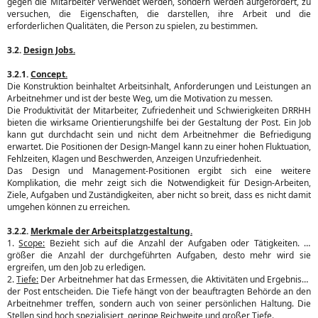
gegen die Mitarbeiter verwendet werden, sondern werden aufgefordert, zu
versuchen, die Eigenschaften, die darstellen, ihre Arbeit und die
erforderlichen Qualitäten, die Person zu spielen, zu bestimmen.
3.2.
Design Jobs.
3.2.1.
Concept.
Die Konstruktion beinhaltet Arbeitsinhalt, Anforderungen und Leistungen an
Arbeitnehmer und ist der beste Weg, um die Motivation zu messen.
Die Produktivität der Mitarbeiter, Zufriedenheit und Schwierigkeiten DRRHH
bieten die wirksame Orientierungshilfe bei der Gestaltung der Post. Ein Job
kann gut durchdacht sein und nicht dem Arbeitnehmer die Befriedigung
erwartet. Die Positionen der Design-Mangel kann zu einer hohen Fluktuation,
Fehlzeiten, Klagen und Beschwerden, Anzeigen Unzufriedenheit.
Das Design und Management-Positionen ergibt sich eine weitere
Komplikation, die mehr zeigt sich die Notwendigkeit für Design-Arbeiten,
Ziele, Aufgaben und Zuständigkeiten, aber nicht so breit, dass es nicht damit
umgehen können zu erreichen.
3.2.2.
Merkmale der Arbeitsplatzgestaltung.
1.
Scope:
Bezieht sich auf die Anzahl der Aufgaben oder Tätigkeiten. Je
größer die Anzahl der durchgeführten Aufgaben, desto mehr wird sie
ergreifen, um den Job zu erledigen.
2.
Tiefe:
Der Arbeitnehmer hat das Ermessen, die Aktivitäten und Ergebnisse
der Post entscheiden. Die Tiefe hängt von der beauftragten Behörde an den
Arbeitnehmer treffen, sondern auch von seiner persönlichen Haltung. Die
Stellen sind hoch spezialisiert, geringe Reichweite und großer Tiefe.