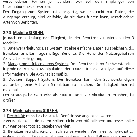
verschiedenen Formen je nachdem, wer soll den Empfänger von
Informationen zu erwerben.
Der Eingang zum System ist einzigartig, weil es nicht nur Daten, die
Ausgänge erzeugt, sind vielfältig, da sie dazu führen kann, verschiedene
Arten von Berichten.
2.7.3.
Modelle SIRRHH.
Je nach dem Umfang der Tätigkeit, die der Benutzer zu unterscheiden 3
Modelle:
1.
Datenverarbeitung:
Das System ist eine einfache Daten zu speichern, die
Benutzer erhalten regelmäßige Berichte. Die Höhe der Nutzergebühren
Aktivität ist sehr gering.
2.
Management-Informations-System:
Der Benutzer kann Sachverständige
irgendeine Art von Manipulation der Daten für die Analyse auf diese
Informationen. Die Aktivität ist mäßig.
3.
Decision Support
System:
Der Benutzer kann den Sachverständigen
auffordern, eine Art von Simulation zu machen. Die Tätigkeit hier ist
maximal.
Der strategische Wert wird als SIRRHH Benutzer Aktivität zu erhöhen, ist
größer.
2.7.4.
Merkmale eines SIRRHH.
1.
Flexibilität:
muss flexibel an die Bedürfnisse angepasst werden.
2.
Vertraulichkeit: Die Daten sollten nicht von öffentlichem Interesse sollte
nur, wer berechtigt ist, gegeben werden.
3.
Benutzerfreundlichkeit:
Einfach zu verwenden. Wenn es komplex ist es
wahrscheinlich, dass es nicht verwendet wird. Im Idealfall wird der Benutzer