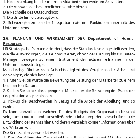
1. Kostensenkung bei der internen Mitarbeiter bei weiteren Aktivitäten.
2. Die Auswahl der bestmöglichen Service bieten.
Die Nachteile des Outsourcings:
1. Die dritte Einheit erzeugt wird.
2. Schwierigkeiten bei der Integration externer Funktionen innerhalb des
Unternehmens.
2.6.
PLANUNG UND WIRKSAMKEIT DER Department of Human
Resources.
HR Strategische Planung erfordert, dass die Standards so eingestellt werden,
wie die Auswirkungen, die sie produzieren, dh von der Planung bis zur Daten-
Manager bewegen zu einem Instrument der aktiven Teilnahme in der
Unternehmensstrategie.
Mai durchgeführt werden Aufsichtstätigkeit des Vergleichs der Arbeit mit
denjenigen, die sich beteiligt:
1. Prüfen Sie, ob wurde die Bewertung der Leistung der Mitarbeiter zu einem
bestimmten Datum.
2. Stellen Sie sicher, dass geeignete Mitarbeiter, die Befragung der Praxis der
Organisation angeschlossen.
3. Pick-up die Beschwerden in Bezug auf die Arbeit der Abteilung, und so
weiter.
Es kann sinnvoll sein, welcher Teil des Budgets der Organisation bekannt
sein, um DRRHH und anschließende Einhaltung der Vorschriften. Die
Entwicklung der Kennzahlen und deren Vergleich können Informationen über
die Wirksamkeit.
Die Kennzahlen verwendet werden:
1. Das Verhältnis der Gesamtzahl der Beschäftigten und Mitarbeiter der