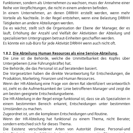
Funktionen, sondern als Unternehmen zu wachsen, muss der Annahme einer
Reihe von Verpflichtungen, die nicht in einem anderen befinden.
In einem Unternehmen, an denen DRRHH erstellt werden, wenn mehr
Vorteile als Nachteile. In der Regel entstehen, wenn eine Belastung DRRHH
Tätigkeiten an andere Abteilungen werden.
Da es wächst, stellt sich die Organisation der Ebene der Manager, der es
läuft, Erhöhung der Anzahl und Vielfalt der Aktivitäten der Abteilung und
spezialisierten Untergruppen betraut-Einheiten geschaffen werden.
Es könnte ein sub-Büro für jede Aktivität DRRHH wenn auch nicht oft.
1.8.2.
Die Abteilung Human Resources als eine Service-Abteilung.
Die Linie ist die Behörde, welche die Unmittelbarkeit des Kopfes über
Untergebenen (Linie Führungskräfte) hat.
Die Behörde, die das Personal ist auf beratenden basiert.
Die Vorgesetzten haben die direkte Verantwortung für Entscheidungen, die
Produktion, Marketing, Finanzen und Human Resources.
Wenn der HR-Abteilung eine Frage von deren Rat identifiziert verantwortlich
ist, zieht es die Aufmerksamkeit der Linie betroffenen Manager und zeigt die
am besten geeignete Entscheidungsebene.
Die HR-Abteilung in der Regel einige funktional ist, dass sie als Spezialisten in
einem bestimmten Bereich erkannt, Entscheidungen unter bestimmten
Umständen zu machen.
Zugeordnet ist, um die komplexen Entscheidungen und Routine.
Wenn der HR-Abteilung hat funktional zu einem Thema, nicht Berater,
sondern entschied sich für dieses Thema.
Die Existenz verschiedener Arten von Autorität (linear, Personal-und