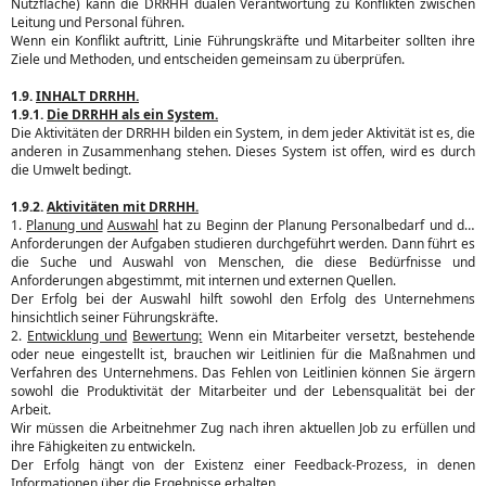
Nutzfläche) kann die DRRHH dualen Verantwortung zu Konflikten zwischen
Leitung und Personal führen.
Wenn ein Konflikt auftritt, Linie Führungskräfte und Mitarbeiter sollten ihre
Ziele und Methoden, und entscheiden gemeinsam zu überprüfen.
1.9.
INHALT DRRHH.
1.9.1.
Die DRRHH als ein System.
Die Aktivitäten der DRRHH bilden ein System, in dem jeder Aktivität ist es, die
anderen in Zusammenhang stehen. Dieses System ist offen, wird es durch
die Umwelt bedingt.
1.9.2.
Aktivitäten mit DRRHH.
1.
Planung und
Auswahl
hat zu Beginn der Planung Personalbedarf und die
Anforderungen der Aufgaben studieren durchgeführt werden. Dann führt es
die Suche und Auswahl von Menschen, die diese Bedürfnisse und
Anforderungen abgestimmt, mit internen und externen Quellen.
Der Erfolg bei der Auswahl hilft sowohl den Erfolg des Unternehmens
hinsichtlich seiner Führungskräfte.
2.
Entwicklung und
Bewertung:
Wenn ein Mitarbeiter versetzt, bestehende
oder neue eingestellt ist, brauchen wir Leitlinien für die Maßnahmen und
Verfahren des Unternehmens. Das Fehlen von Leitlinien können Sie ärgern
sowohl die Produktivität der Mitarbeiter und der Lebensqualität bei der
Arbeit.
Wir müssen die Arbeitnehmer Zug nach ihren aktuellen Job zu erfüllen und
ihre Fähigkeiten zu entwickeln.
Der Erfolg hängt von der Existenz einer Feedback-Prozess, in denen
Informationen über die Ergebnisse erhalten.