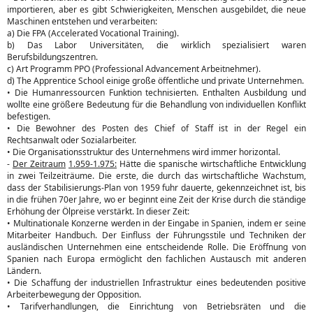
importieren, aber es gibt Schwierigkeiten, Menschen ausgebildet, die neue
Maschinen entstehen und verarbeiten:
a) Die FPA (Accelerated Vocational Training).
b) Das Labor Universitäten, die wirklich spezialisiert waren
Berufsbildungszentren.
c) Art Programm PPO (Professional Advancement Arbeitnehmer).
d) The Apprentice School einige große öffentliche und private Unternehmen.
• Die Humanressourcen Funktion technisierten. Enthalten Ausbildung und
wollte eine größere Bedeutung für die Behandlung von individuellen Konflikt
befestigen.
• Die Bewohner des Posten des Chief of Staff ist in der Regel ein
Rechtsanwalt oder Sozialarbeiter.
• Die Organisationsstruktur des Unternehmens wird immer horizontal.
-
Der Zeitraum
1.959-1.975:
Hätte die spanische wirtschaftliche Entwicklung
in zwei Teilzeiträume. Die erste, die durch das wirtschaftliche Wachstum,
dass der Stabilisierungs-Plan von 1959 fuhr dauerte, gekennzeichnet ist, bis
in die frühen 70er Jahre, wo er beginnt eine Zeit der Krise durch die ständige
Erhöhung der Ölpreise verstärkt. In dieser Zeit:
• Multinationale Konzerne werden in der Eingabe in Spanien, indem er seine
Mitarbeiter Handbuch. Der Einfluss der Führungsstile und Techniken der
ausländischen Unternehmen eine entscheidende Rolle. Die Eröffnung von
Spanien nach Europa ermöglicht den fachlichen Austausch mit anderen
Ländern.
• Die Schaffung der industriellen Infrastruktur eines bedeutenden positive
Arbeiterbewegung der Opposition.
• Tarifverhandlungen, die Einrichtung von Betriebsräten und die