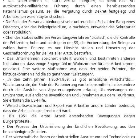
• Das Unternehmen ist stark vertikal integriert, so bleibt eine Art
autokratische-militärische Führung durch einen herablassenden
Paternalismus gelaunt, sei die Vergütung durch Dekret festgelegt und
Arbeitszeiten waren tayloristischen.
• Die Rolle der Personalabteilung ist sehr unfreundlich. Es hat den Rang eines
Directors, aber das Polizeipräsidium, je nachdem, entweder das Sekretariat
oder Produktion.
• Chef des Stabes sollte ein Verwaltungsverfahren "trusted", die die Kontrolle
der Fehlzeiten, hohe und niedrige in der SS, die Vorbereitung der Belege zu
zahlen hatte. Er zog es vor Hinsicht stellen und Umsetzung der
Geschäftsordnung für Delikte aller Art zu bestrafen.
• Das Unternehmen speichert erstellt wurden, und bestimmten anderen
Institutionen, dass einige Engegefühl im Wohnzimmer für alle Arbeitnehmer
gelockert. Eine weitere Maßnahme war, dass der beiden Prämien, die
hinzugekommen sind die so genannten "Leistungen".
-
In den zehn Jahren
1.950-1.959:
Es gibt erhebliche wirtschaftliche
Wachstumsrate, die Ende der Rationierung von Lebensmitteln, insbesondere
durch die Ausfuhr von Agrarerzeugnissen erlaubt, Überweisungen der
Emigranten, ausländische Investitionen und Einnahmen aus dem Tourismus.
Sie erhalten die US-Hilfe.
• Wirtschaftswachstum und Export von Arbeit in andere Länder bedeutet,
dass die Arbeitslosigkeit reduziert wird.
• Bis 1951 die erste Arbeit entstehenden Bewegungen gegen
Bürgerproteste.
• Der Prozess der Urbanisierung der ländlichen Bevölkerung, aus den
benachteiligten Gebieten.
• Der wirtschaftliche Boom der industriellen Ausrüstung und Technologie zu