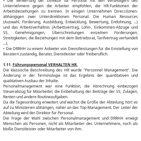
• Die Verwirrung der Direktor für Personal mit den Verteidigern des
Unternehmens gegen die Arbeiter empfohlen, die HR-Funktionen der
Arbeitsbeziehungen zu trennen. In einigen Unternehmen Direcci
Ionen-
abhängigen zwei Unterdirektionen Personal: Die Human Resources
(Auswahl, Förderung, Ausbildung, Entwicklung, Bewertung, Entlohnung, ...)
und das Arbeitsverhältnis (Arbeitsvertrag, Lohn-, Einkommen-Abzüge und
SS, Genehmigungen, Überschreitungen einzelnen Forderungen,
Streitigkeiten, die Beziehungen mit dem Betriebsrat, Tarifvertrag verhandelt
...).
• Die DRRHH zu einem Anbieter von Dienstleistungen für die Einstellung von
Beratern zuständig, Berater, Dienstleister oder freiberuflich.
1.11.
Führungspersonal VERHALTEN HR.
Die klassische Beschreibung des HR wurde "Personnel Management". Die
Änderung in der Terminologie ist das Ergebnis der quantitativen und
qualitativen Ausbau der Inhalte.
Personalmanagement war eine Funktion, die Abrechnung einbezogen
Steuerabzug für Mitarbeiter, die Einbehaltung der Beiträge der SS, Zulagen,
Renten und andere Routineaufgaben.
Da die Tagesordnung erweitert und wächst die Größe der Abteilung, hört es
auf zu Ministerien abhängen, näher an das Top-Management. Der Leiter der
Abteilung wird der Direktor für Personal.
Die Frage der Wahl zwischen Personalmanagement und DRRHH erwägt
Menschen als Personen, nicht als Mitarbeiter des Unternehmens, noch als
bloße Dienstleister oder Mitarbeiter von ihm.