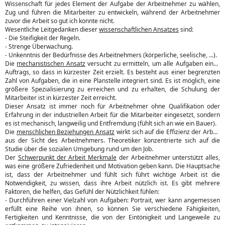
Wissenschaft für jedes Element der Aufgabe der Arbeitnehmer zu wählen,
Zug und führen die Mitarbeiter zu entwickeln, während der Arbeitnehmer
zuvor die Arbeit so gut ich konnte nicht.
Wesentliche Leitgedanken dieser
wissenschaftlichen Ansatzes
sind:
- Die Steifigkeit der Regeln.
- Strenge Überwachung.
- Unkenntnis der Bedürfnisse des Arbeitnehmers (körperliche, seelische, ...).
Die
mechanistischen Ansatz
versucht zu ermitteln, um alle Aufgaben eines
Auftrags, so dass in kürzester Zeit erzielt. Es besteht aus einer begrenzten
Zahl von Aufgaben, die in eine Planstelle integriert sind. Es ist möglich, eine
größere Spezialisierung zu erreichen und zu erhalten, die Schulung der
Mitarbeiter ist in kürzester Zeit erreicht.
Dieser Ansatz ist immer noch für Arbeitnehmer ohne Qualifikation oder
Erfahrung in der industriellen Arbeit für die Mitarbeiter eingesetzt, sondern
es ist mechanisch, langweilig und Entfremdung (fühlt sich an wie ein Bauer).
Die
menschlichen Beziehungen Ansatz
wirkt sich auf die Effizienz der Arbeit
aus der Sicht des Arbeitnehmers. Theoretiker konzentrierte sich auf die
Studie über die sozialen Umgebung rund um den Job.
Der
Schwerpunkt
der
Arbeit Merkmale
der Arbeitnehmer unterstützt alles,
was eine größere Zufriedenheit und Motivation geben kann. Die Hauptsache
ist, dass der Arbeitnehmer und fühlt sich führt wichtige Arbeit ist die
Notwendigkeit, zu wissen, dass ihre Arbeit nützlich ist. Es gibt mehrere
Faktoren, die helfen, das Gefühl der Nützlichkeit fühlen:
- Durchführen einer Vielzahl von Aufgaben: Portrait, wer kann angemessen
erfüllt eine Reihe von ihnen, so können Sie verschiedene Fähigkeiten,
Fertigkeiten und Kenntnisse, die von der Eintönigkeit und Langeweile zu