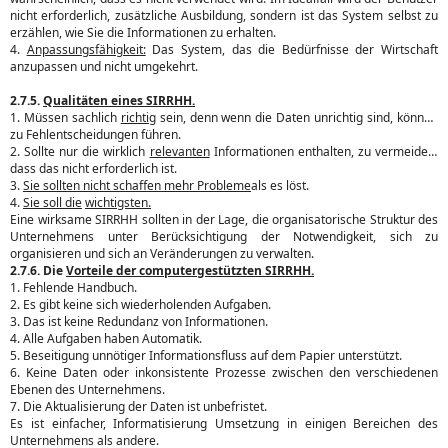
nicht erforderlich, zusätzliche Ausbildung, sondern ist das System selbst zu
erzählen, wie Sie die Informationen zu erhalten.
4.
Anpassungsfähigkeit:
Das System, das die Bedürfnisse der Wirtschaft
anzupassen und nicht umgekehrt.
2.7.5.
Qualitäten eines SIRRHH.
1. Müssen sachlich
richtig
sein, denn wenn die Daten unrichtig sind, können
zu Fehlentscheidungen führen.
2. Sollte nur die wirklich
relevanten
Informationen enthalten, zu vermeiden,
dass das nicht erforderlich ist.
3.
Sie sollten nicht schaffen mehr Probleme
als es löst.
4.
Sie soll die
wichtigsten.
Eine wirksame SIRRHH sollten in der Lage, die organisatorische Struktur des
Unternehmens unter Berücksichtigung der Notwendigkeit, sich zu
organisieren und sich an Veränderungen zu verwalten.
2.7.6. Die
Vorteile der computergestützten SIRRHH.
1. Fehlende Handbuch.
2. Es gibt keine sich wiederholenden Aufgaben.
3. Das ist keine Redundanz von Informationen.
4. Alle Aufgaben haben Automatik.
5. Beseitigung unnötiger Informationsfluss auf dem Papier unterstützt.
6. Keine Daten oder inkonsistente Prozesse zwischen den verschiedenen
Ebenen des Unternehmens.
7. Die Aktualisierung der Daten ist unbefristet.
Es ist einfacher, Informatisierung Umsetzung in einigen Bereichen des
Unternehmens als andere.