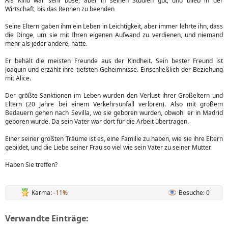
Als Kind war sehr böse, aber in seinen Studien gut, und blieb in der
Wirtschaft, bis das Rennen zu beenden
Seine Eltern gaben ihm ein Leben in Leichtigkeit, aber immer lehrte ihn, dass
die Dinge, um sie mit Ihren eigenen Aufwand zu verdienen, und niemand
mehr als jeder andere, hatte.
Er behält die meisten Freunde aus der Kindheit. Sein bester Freund ist
Joaquin und erzählt ihre tiefsten Geheimnisse. Einschließlich der Beziehung
mit Alice.
Der größte Sanktionen im Leben wurden den Verlust ihrer Großeltern und
Eltern (20 Jahre bei einem Verkehrsunfall verloren). Also mit großem
Bedauern gehen nach Sevilla, wo sie geboren wurden, obwohl er in Madrid
geboren wurde. Da sein Vater war dort für die Arbeit übertragen.
Einer seiner größten Träume ist es, eine Familie zu haben, wie sie ihre Eltern
gebildet, und die Liebe seiner Frau so viel wie sein Vater zu seiner Mutter.
Haben Sie treffen?
Karma:
-11%
Besuche: 0
Verwandte Einträge: