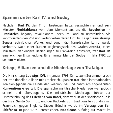
Spanien unter Karl IV. und Godoy
Nachdem
Karl IV.
den Thron bestiegen hatte, versuchten er und sein
Minister
Floridablanca
von dem Moment an, als die
Revolution in
Frankreich
begann, revolutionäre Ideen im Land zu unterbinden. Sie
kontrollierten den Zoll und verhinderten deren Einfuhr. Es gab eine strenge
Zensur schriftlicher Werke, und sogar die französische Lehre wurde
verboten. Nach einer kurzen Regierungszeit des Grafen
Aranda
, eines
Ministers, der engere Beziehungen zu Frankreich anstrebte, traf
Karl IV.
eine wichtige Entscheidung: Er ernannte
Manuel Godoy
im Jahr 1792 zu
seinem Minister.
Kriege, Allianzen und die Niederlage von Trafalgar
Die Hinrichtung
Ludwigs XVI.
im Januar 1793 führte zum Zusammenbruch
der traditionellen Allianz mit Frankreich. Spanien trat einer internationalen
Koalition (gegen die Feinde der Religion) bei und nahm am sogenannten
Konventionskrieg
teil. Die spanische militärische Niederlage war jedoch
schnell und überzeugend. Die militärische Niederlage führte zur
Unterzeichnung des
Friedens von Basel
, dem Verlust des spanischen Teils
der Insel
Santo Domingo
, und der Rückkehr zum traditionellen Bündnis mit
Frankreich gegen England. Dieses Bündnis wurde im
Vertrag von San
Ildefonso
im Jahr 1796 unterzeichnet.
Napoleons
Aufstieg zur Macht im