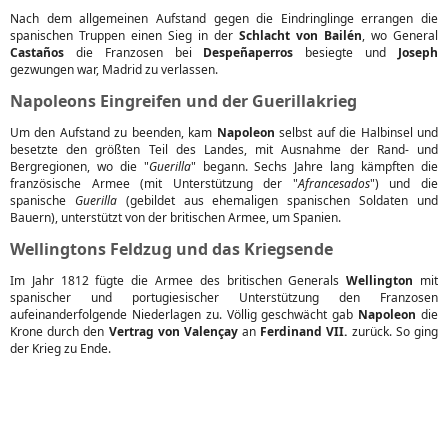
Nach dem allgemeinen Aufstand gegen die Eindringlinge errangen die
spanischen Truppen einen Sieg in der
Schlacht von Bailén
, wo General
Castaños
die Franzosen bei
Despeñaperros
besiegte und
Joseph
gezwungen war, Madrid zu verlassen.
Napoleons Eingreifen und der Guerillakrieg
Um den Aufstand zu beenden, kam
Napoleon
selbst auf die Halbinsel und
besetzte den größten Teil des Landes, mit Ausnahme der Rand- und
Bergregionen, wo die "
Guerilla
" begann. Sechs Jahre lang kämpften die
französische Armee (mit Unterstützung der "
Afrancesados
") und die
spanische
Guerilla
(gebildet aus ehemaligen spanischen Soldaten und
Bauern), unterstützt von der britischen Armee, um Spanien.
Wellingtons Feldzug und das Kriegsende
Im Jahr 1812 fügte die Armee des britischen Generals
Wellington
mit
spanischer und portugiesischer Unterstützung den Franzosen
aufeinanderfolgende Niederlagen zu. Völlig geschwächt gab
Napoleon
die
Krone durch den
Vertrag von Valençay
an
Ferdinand VII.
zurück. So ging
der Krieg zu Ende.