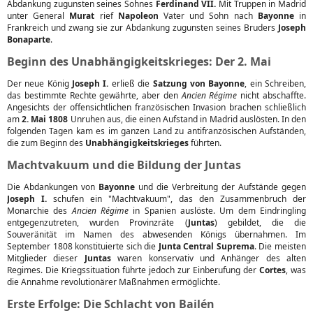
Abdankung zugunsten seines Sohnes
Ferdinand VII.
Mit Truppen in Madrid
unter General
Murat
rief
Napoleon
Vater und Sohn nach
Bayonne
in
Frankreich und zwang sie zur Abdankung zugunsten seines Bruders
Joseph
Bonaparte
.
Beginn des Unabhängigkeitskrieges: Der 2. Mai
Der neue König
Joseph I.
erließ die
Satzung von Bayonne
, ein Schreiben,
das bestimmte Rechte gewährte, aber den
Ancien Régime
nicht abschaffte.
Angesichts der offensichtlichen französischen Invasion brachen schließlich
am
2. Mai 1808
Unruhen aus, die einen Aufstand in Madrid auslösten. In den
folgenden Tagen kam es im ganzen Land zu antifranzösischen Aufständen,
die zum Beginn des
Unabhängigkeitskrieges
führten.
Machtvakuum und die Bildung der Juntas
Die Abdankungen von
Bayonne
und die Verbreitung der Aufstände gegen
Joseph I.
schufen ein "Machtvakuum", das den Zusammenbruch der
Monarchie des
Ancien Régime
in Spanien auslöste. Um dem Eindringling
entgegenzutreten, wurden Provinzräte (
Juntas
) gebildet, die die
Souveränität im Namen des abwesenden Königs übernahmen. Im
September 1808 konstituierte sich die
Junta Central Suprema
. Die meisten
Mitglieder dieser
Juntas
waren konservativ und Anhänger des alten
Regimes. Die Kriegssituation führte jedoch zur Einberufung der
Cortes
, was
die Annahme revolutionärer Maßnahmen ermöglichte.
Erste Erfolge: Die Schlacht von Bailén