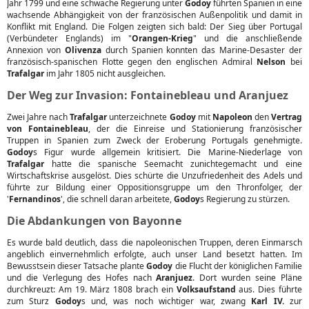
Jahr 1799 und eine schwache Regierung unter
Godoy
führten Spanien in eine
wachsende Abhängigkeit von der französischen Außenpolitik und damit in
Konflikt mit England. Die Folgen zeigten sich bald: Der Sieg über Portugal
(Verbündeter Englands) im "
Orangen-Krieg
" und die anschließende
Annexion von
Olivenza
durch Spanien konnten das Marine-Desaster der
französisch-spanischen Flotte gegen den englischen Admiral
Nelson
bei
Trafalgar
im Jahr 1805 nicht ausgleichen.
Der Weg zur Invasion: Fontainebleau und Aranjuez
Zwei Jahre nach
Trafalgar
unterzeichnete
Godoy
mit
Napoleon
den
Vertrag
von Fontainebleau
, der die Einreise und Stationierung französischer
Truppen in Spanien zum Zweck der Eroberung Portugals genehmigte.
Godoy
s Figur wurde allgemein kritisiert. Die Marine-Niederlage von
Trafalgar
hatte die spanische Seemacht zunichtegemacht und eine
Wirtschaftskrise ausgelöst. Dies schürte die Unzufriedenheit des Adels und
führte zur Bildung einer Oppositionsgruppe um den Thronfolger, der
'
Fernandinos
', die schnell daran arbeitete,
Godoy
s Regierung zu stürzen.
Die Abdankungen von Bayonne
Es wurde bald deutlich, dass die napoleonischen Truppen, deren Einmarsch
angeblich einvernehmlich erfolgte, auch unser Land besetzt hatten. Im
Bewusstsein dieser Tatsache plante
Godoy
die Flucht der königlichen Familie
und die Verlegung des Hofes nach
Aranjuez
. Dort wurden seine Pläne
durchkreuzt: Am 19. März 1808 brach ein
Volksaufstand
aus. Dies führte
zum Sturz
Godoy
s und, was noch wichtiger war, zwang
Karl IV.
zur