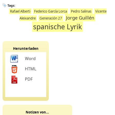
Tags:
Rafael Alberti
Federico García Lorca
Pedro Salinas
Vicente
Jorge Guillén
Aleixandre
Generación 27
spanische Lyrik
Herunterladen
Word
HTML
PDF
Notizen von...