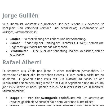
Jorge Guillén
Sein Thema ist konstant: ein jubelndes Lied des Lebens. Die Sprache ist
konzipiert und verfeinert (einfach und schmucklos). Gesamtwerk:
Air
unsrigen
, wird unterteilt in:
Cantico
— Verherrlichung des Lebens und der Schöpfung.
Clamor
— Änderung der Haltung des Dichters zur Welt; Themen wie
Ungerechtigkeit oder brennende Menschen.
Fernzuhalten
— Eine Feier der Schöpfung und des Menschen, den er
bewundert.
Rafael Alberti
Er stammte aus Cádiz und lebte in einer maritimen Atmosphäre. Er
erstreckte sich über alle literarischen Genres. Er kam nach Madrid, um zu
studieren. Er gewann einen Preis mit
„Ein Matrose an Land“
. Er war
Republikaner. Nach dem Krieg lebte er im Exil in Argentinien und Italien. Im
Jahr 1977 kehrte er nach Spanien zurück. Sein Werk lässt sich in mehrere
Stufen einteilen:
Etappe 1 — Von der Avantgarde beeinflusst
: Mit
„Ein Matrose an
Land“
zeigt sich die Sehnsucht nach dem Meer und bunte Bilder.
Etappe 2 — Vom Surrealismus beeinflusst
: Diese Phase fällt mit