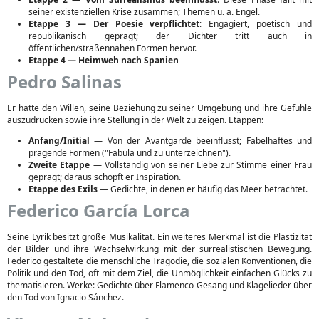
seiner existenziellen Krise zusammen; Themen u. a. Engel.
Etappe 3 — Der Poesie verpflichtet
: Engagiert, poetisch und
republikanisch geprägt; der Dichter tritt auch in
öffentlichen/straßennahen Formen hervor.
Etappe 4 — Heimweh nach Spanien
Pedro Salinas
Er hatte den Willen, seine Beziehung zu seiner Umgebung und ihre Gefühle
auszudrücken sowie ihre Stellung in der Welt zu zeigen. Etappen:
Anfang/Initial
— Von der Avantgarde beeinflusst; Fabelhaftes und
prägende Formen ("Fabula und zu unterzeichnen").
Zweite Etappe
— Vollständig von seiner Liebe zur Stimme einer Frau
geprägt; daraus schöpft er Inspiration.
Etappe des Exils
— Gedichte, in denen er häufig das Meer betrachtet.
Federico García Lorca
Seine Lyrik besitzt große Musikalität. Ein weiteres Merkmal ist die Plastizität
der Bilder und ihre Wechselwirkung mit der surrealistischen Bewegung.
Federico gestaltete die menschliche Tragödie, die sozialen Konventionen, die
Politik und den Tod, oft mit dem Ziel, die Unmöglichkeit einfachen Glücks zu
thematisieren. Werke: Gedichte über Flamenco-Gesang und Klagelieder über
den Tod von Ignacio Sánchez.