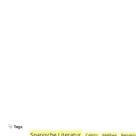
Tags:
Spanische Literatur
Calisto
Melibea
Renaiss