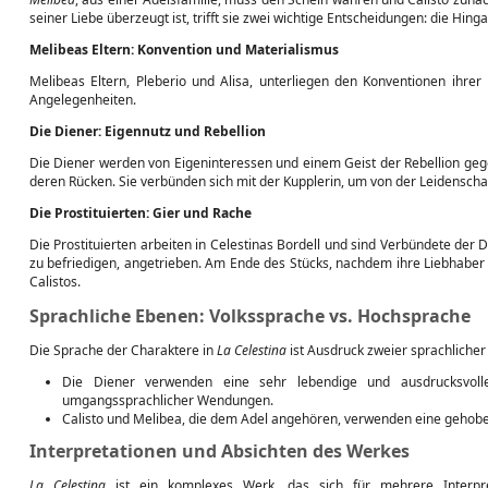
seiner Liebe überzeugt ist, trifft sie zwei wichtige Entscheidungen: die Hing
Melibeas Eltern: Konvention und Materialismus
Melibeas Eltern, Pleberio und Alisa, unterliegen den Konventionen ihre
Angelegenheiten.
Die Diener: Eigennutz und Rebellion
Die Diener werden von Eigeninteressen und einem Geist der Rebellion gege
deren Rücken. Sie verbünden sich mit der Kupplerin, um von der Leidenschaft
Die Prostituierten: Gier und Rache
Die Prostituierten arbeiten in Celestinas Bordell und sind Verbündete der
zu befriedigen, angetrieben. Am Ende des Stücks, nachdem ihre Liebhaber h
Calistos.
Sprachliche Ebenen: Volkssprache vs. Hochsprache
Die Sprache der Charaktere in
La Celestina
ist Ausdruck zweier sprachlicher
Die Diener verwenden eine sehr lebendige und ausdrucksvolle 
umgangssprachlicher Wendungen.
Calisto und Melibea, die dem Adel angehören, verwenden eine gehobene
Interpretationen und Absichten des Werkes
La Celestina
ist ein komplexes Werk, das sich für mehrere Interpre