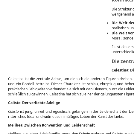
Die Struktur
weitgehend a
Die Welt de
realistisch u
Die Welt von
Moral, sonder
Es ist das er
unterschiedli
Die zentr
Celestina: D
Celestina ist die zentrale Achse, um die sich die anderen Figuren drehen. S
und ein Bordell betreibt. Dieser Charakter ist schlau, ehrgeizig und beh
praktischen Fähigkeiten verbündet sie sich mit den Dienern, nutzt die Leid
schließlich zu gewinnen. Celestina hat sich zu einer der gelungensten Figure
Calisto: Der verliebte Adelige
Calisto
ist jung, unreif und egoistisch, gefangen in der Leidenschaft der Li
ritterliches Ideal und widmet sein müßiges Leben der Kunst der Liebe.
Melibea: Zwischen Konvention und Leidenschaft
Melibea
, aus einer Adelsfamilie, muss den Schein wahren und Calisto zunäc