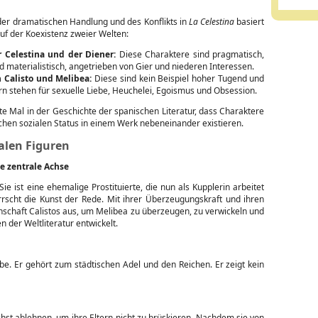
 der dramatischen Handlung und des Konflikts in
La Celestina
basiert
uf der Koexistenz zweier Welten:
r Celestina und der Diener:
Diese Charaktere sind pragmatisch,
nd materialistisch, angetrieben von Gier und niederen Interessen.
 Calisto und Melibea:
Diese sind kein Beispiel hoher Tugend und
n stehen für sexuelle Liebe, Heuchelei, Egoismus und Obsession.
ste Mal in der Geschichte der spanischen Literatur, dass Charaktere
chen sozialen Status in einem Werk nebeneinander existieren.
alen Figuren
ie zentrale Achse
ie ist eine ehemalige Prostituierte, die nun als Kupplerin arbeitet
errscht die Kunst der Rede. Mit ihrer Überzeugungskraft und ihren
enschaft Calistos aus, um Melibea zu überzeugen, zu verwickeln und
n der Weltliteratur entwickelt.
ebe. Er gehört zum städtischen Adel und den Reichen. Er zeigt kein
hst ablehnen, um ihre Eltern nicht zu brüskieren. Nachdem sie von