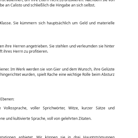
abe an Calisto und schließlich die Hingabe an sich selbst.
r Klasse. Sie kümmern sich hauptsächlich um Geld und materielle
n ihre Herren angetrieben. Sie stehlen und verleumden sie hinter
 ihres Herrn zu profitieren.
 Diener. Im Werk werden sie von Gier und dem Wunsch, ihre Gelüste
ingerichtet wurden, spielt Rache eine wichtige Rolle beim Absturz
 Ebenen:
Volkssprache, voller Sprichwörter, Witze, kurzer Sätze und
 und kultivierte Sprache, voll von gelehrten Zitaten.
tationen anbietet. Wir können sie in drei Hauptströmungen