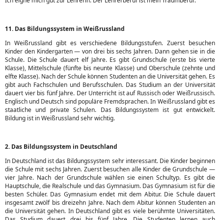
Ich eigne mich gut zur Lehrerin. Der Lehrerberuf ist mein Traumberuf.
11. Das Bildungssystem in Weißrussland
In Weißrussland gibt es verschiedene Bildungsstufen. Zuerst besuchen
Kinder den Kindergarten — von drei bis sechs Jahren. Dann gehen sie in die
Schule. Die Schule dauert elf Jahre. Es gibt Grundschule (erste bis vierte
Klasse), Mittelschule (fünfte bis neunte Klasse) und Oberschule (zehnte und
elfte Klasse). Nach der Schule können Studenten an die Universität gehen. Es
gibt auch Fachschulen und Berufsschulen. Das Studium an der Universität
dauert vier bis fünf Jahre. Der Unterricht ist auf Russisch oder Weißrussisch.
Englisch und Deutsch sind populäre Fremdsprachen. In Weißrussland gibt es
staatliche und private Schulen. Das Bildungssystem ist gut entwickelt.
Bildung ist in Weißrussland sehr wichtig.
2. Das Bildungssystem in Deutschland
In Deutschland ist das Bildungssystem sehr interessant. Die Kinder beginnen
die Schule mit sechs Jahren. Zuerst besuchen alle Kinder die Grundschule —
vier Jahre. Nach der Grundschule wählen sie einen Schultyp. Es gibt die
Hauptschule, die Realschule und das Gymnasium. Das Gymnasium ist für die
besten Schüler. Das Gymnasium endet mit dem Abitur. Die Schule dauert
insgesamt zwölf bis dreizehn Jahre. Nach dem Abitur können Studenten an
die Universität gehen. In Deutschland gibt es viele berühmte Universitäten.
Das Studium dauert drei bis fünf Jahre. Die Studenten lernen auch