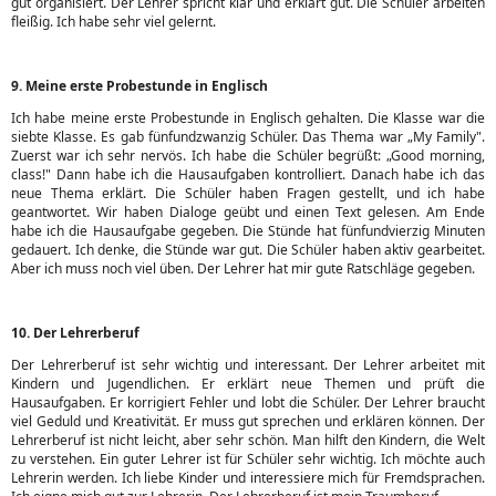
gut organisiert. Der Lehrer spricht klar und erklärt gut. Die Schüler arbeiten
fleißig. Ich habe sehr viel gelernt.
9. Meine erste Probestunde in Englisch
Ich habe meine erste Probestunde in Englisch gehalten. Die Klasse war die
siebte Klasse. Es gab fünfundzwanzig Schüler. Das Thema war „My Family".
Zuerst war ich sehr nervös. Ich habe die Schüler begrüßt: „Good morning,
class!" Dann habe ich die Hausaufgaben kontrolliert. Danach habe ich das
neue Thema erklärt. Die Schüler haben Fragen gestellt, und ich habe
geantwortet. Wir haben Dialoge geübt und einen Text gelesen. Am Ende
habe ich die Hausaufgabe gegeben. Die Stünde hat fünfundvierzig Minuten
gedauert. Ich denke, die Stünde war gut. Die Schüler haben aktiv gearbeitet.
Aber ich muss noch viel üben. Der Lehrer hat mir gute Ratschläge gegeben.
10. Der Lehrerberuf
Der Lehrerberuf ist sehr wichtig und interessant. Der Lehrer arbeitet mit
Kindern und Jugendlichen. Er erklärt neue Themen und prüft die
Hausaufgaben. Er korrigiert Fehler und lobt die Schüler. Der Lehrer braucht
viel Geduld und Kreativität. Er muss gut sprechen und erklären können. Der
Lehrerberuf ist nicht leicht, aber sehr schön. Man hilft den Kindern, die Welt
zu verstehen. Ein guter Lehrer ist für Schüler sehr wichtig. Ich möchte auch
Lehrerin werden. Ich liebe Kinder und interessiere mich für Fremdsprachen.