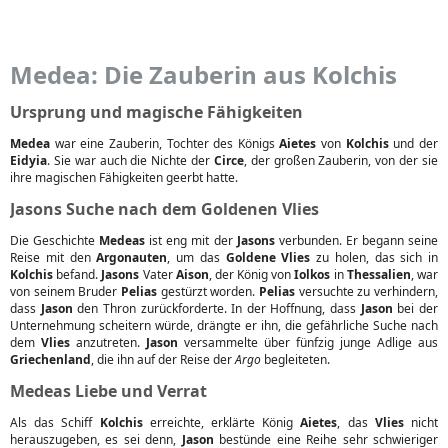
Medea: Die Zauberin aus Kolchis
Ursprung und magische Fähigkeiten
Medea
war eine Zauberin, Tochter des Königs
Aietes
von
Kolchis
und der
Eidyia
. Sie war auch die Nichte der
Circe
, der großen Zauberin, von der sie
ihre magischen Fähigkeiten geerbt hatte.
Jasons Suche nach dem Goldenen Vlies
Die Geschichte
Medeas
ist eng mit der
Jasons
verbunden. Er begann seine
Reise mit den
Argonauten
, um das
Goldene Vlies
zu holen, das sich in
Kolchis
befand.
Jasons
Vater
Aison
, der König von
Iolkos
in
Thessalien
, war
von seinem Bruder
Pelias
gestürzt worden.
Pelias
versuchte zu verhindern,
dass
Jason
den Thron zurückforderte. In der Hoffnung, dass
Jason
bei der
Unternehmung scheitern würde, drängte er ihn, die gefährliche Suche nach
dem
Vlies
anzutreten.
Jason
versammelte über fünfzig junge Adlige aus
Griechenland
, die ihn auf der Reise der
Argo
begleiteten.
Medeas Liebe und Verrat
Als das Schiff
Kolchis
erreichte, erklärte König
Aietes
, das
Vlies
nicht
herauszugeben, es sei denn,
Jason
bestünde eine Reihe sehr schwieriger