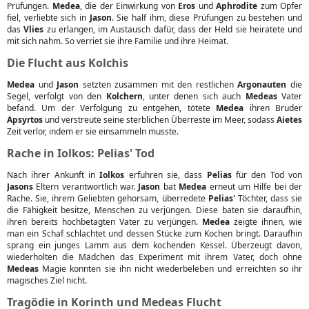
Prüfungen.
Medea
, die der Einwirkung von
Eros
und
Aphrodite
zum Opfer
fiel, verliebte sich in
Jason
. Sie half ihm, diese Prüfungen zu bestehen und
das
Vlies
zu erlangen, im Austausch dafür, dass der Held sie heiratete und
mit sich nahm. So verriet sie ihre Familie und ihre Heimat.
Die Flucht aus Kolchis
Medea
und
Jason
setzten zusammen mit den restlichen
Argonauten
die
Segel, verfolgt von den
Kolchern
, unter denen sich auch
Medeas
Vater
befand. Um der Verfolgung zu entgehen, tötete
Medea
ihren Bruder
Apsyrtos
und verstreute seine sterblichen Überreste im Meer, sodass
Aietes
Zeit verlor, indem er sie einsammeln musste.
Rache in Iolkos: Pelias' Tod
Nach ihrer Ankunft in
Iolkos
erfuhren sie, dass
Pelias
für den Tod von
Jasons
Eltern verantwortlich war.
Jason
bat
Medea
erneut um Hilfe bei der
Rache. Sie, ihrem Geliebten gehorsam, überredete
Pelias'
Töchter, dass sie
die Fähigkeit besitze, Menschen zu verjüngen. Diese baten sie daraufhin,
ihren bereits hochbetagten Vater zu verjüngen.
Medea
zeigte ihnen, wie
man ein Schaf schlachtet und dessen Stücke zum Kochen bringt. Daraufhin
sprang ein junges Lamm aus dem kochenden Kessel. Überzeugt davon,
wiederholten die Mädchen das Experiment mit ihrem Vater, doch ohne
Medeas
Magie konnten sie ihn nicht wiederbeleben und erreichten so ihr
magisches Ziel nicht.
Tragödie in Korinth und Medeas Flucht