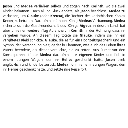
Jason
und
Medea
verließen
Iolkos
und zogen nach
Korinth
, wo sie zwei
Kinder bekamen. Doch all ihr Glück endete, als
Jason
beschloss,
Medea
zu
verlassen, um
Glauke
(oder
Kreusa
), die Tochter des korinthischen Königs
Kreon
, zu heiraten. Daraufhin befahl der König
Medeas
Verbannung.
Medea
sicherte sich die Gastfreundschaft des Königs
Aigeus
in dessen Land, bat
aber um einen weiteren Tag Aufenthalt in
Korinth
, in der Hoffnung, dass ihr
vergeben würde. An diesem Tag tötete sie
Glauke
, indem sie ihr ein
vergiftetes Kleid schickte.
Glauke
, die es für ein Hochzeitsgeschenk und ein
Symbol der Versöhnung hielt, geriet in Flammen, was auch das Leben ihres
Vaters beendete, als dieser versuchte, sie zu retten. Aus Furcht vor den
Konsequenzen tötete
Medea
daraufhin ihre eigenen Kinder und floh in
einem feurigen Wagen, den ihr
Helios
geschenkt hatte.
Jason
blieb
unglücklich und kinderlos zurück.
Medea
floh in einem feurigen Wagen, den
ihr
Helios
geschenkt hatte, und setzte ihre Reise fort.