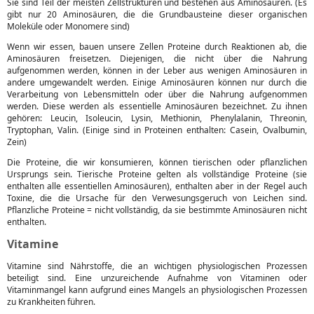
Sie sind Teil der meisten Zellstrukturen und bestehen aus Aminosäuren. (Es
gibt nur 20 Aminosäuren, die die Grundbausteine dieser organischen
Moleküle oder Monomere sind)
Wenn wir essen, bauen unsere Zellen Proteine durch Reaktionen ab, die
Aminosäuren freisetzen. Diejenigen, die nicht über die Nahrung
aufgenommen werden, können in der Leber aus wenigen Aminosäuren in
andere umgewandelt werden. Einige Aminosäuren können nur durch die
Verarbeitung von Lebensmitteln oder über die Nahrung aufgenommen
werden. Diese werden als essentielle Aminosäuren bezeichnet. Zu ihnen
gehören: Leucin, Isoleucin, Lysin, Methionin, Phenylalanin, Threonin,
Tryptophan, Valin. (Einige sind in Proteinen enthalten: Casein, Ovalbumin,
Zein)
Die Proteine, die wir konsumieren, können tierischen oder pflanzlichen
Ursprungs sein. Tierische Proteine gelten als vollständige Proteine (sie
enthalten alle essentiellen Aminosäuren), enthalten aber in der Regel auch
Toxine, die die Ursache für den Verwesungsgeruch von Leichen sind.
Pflanzliche Proteine = nicht vollständig, da sie bestimmte Aminosäuren nicht
enthalten.
Vitamine
Vitamine sind Nährstoffe, die an wichtigen physiologischen Prozessen
beteiligt sind. Eine unzureichende Aufnahme von Vitaminen oder
Vitaminmangel kann aufgrund eines Mangels an physiologischen Prozessen
zu Krankheiten führen.