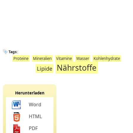
Tags:
Proteine
Mineralien
Vitamine
Wasser
Kohlenhydrate
Nährstoffe
Lipide
Herunterladen
Word
HTML
PDF