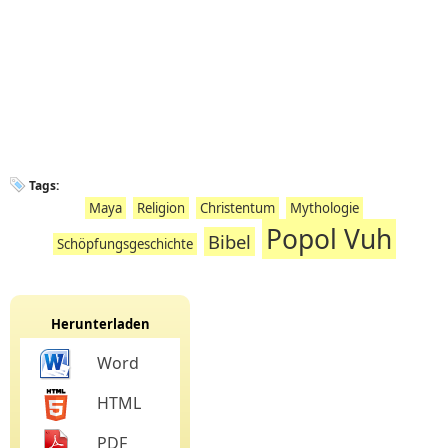
Tags:
Maya
Religion
Christentum
Mythologie
Popol Vuh
Bibel
Schöpfungsgeschichte
Herunterladen
Word
HTML
PDF