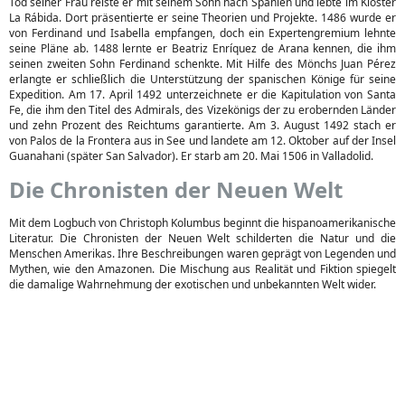
Tod seiner Frau reiste er mit seinem Sohn nach Spanien und lebte im Kloster
La Rábida. Dort präsentierte er seine Theorien und Projekte. 1486 wurde er
von Ferdinand und Isabella empfangen, doch ein Expertengremium lehnte
seine Pläne ab. 1488 lernte er Beatriz Enríquez de Arana kennen, die ihm
seinen zweiten Sohn Ferdinand schenkte. Mit Hilfe des Mönchs Juan Pérez
erlangte er schließlich die Unterstützung der spanischen Könige für seine
Expedition. Am 17. April 1492 unterzeichnete er die Kapitulation von Santa
Fe, die ihm den Titel des Admirals, des Vizekönigs der zu erobernden Länder
und zehn Prozent des Reichtums garantierte. Am 3. August 1492 stach er
von Palos de la Frontera aus in See und landete am 12. Oktober auf der Insel
Guanahani (später San Salvador). Er starb am 20. Mai 1506 in Valladolid.
Die Chronisten der Neuen Welt
Mit dem Logbuch von Christoph Kolumbus beginnt die hispanoamerikanische
Literatur. Die Chronisten der Neuen Welt schilderten die Natur und die
Menschen Amerikas. Ihre Beschreibungen waren geprägt von Legenden und
Mythen, wie den Amazonen. Die Mischung aus Realität und Fiktion spiegelt
die damalige Wahrnehmung der exotischen und unbekannten Welt wider.