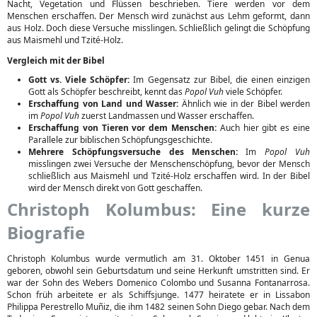
Nacht, Vegetation und Flüssen beschrieben. Tiere werden vor dem
Menschen erschaffen. Der Mensch wird zunächst aus Lehm geformt, dann
aus Holz. Doch diese Versuche misslingen. Schließlich gelingt die Schöpfung
aus Maismehl und Tzité-Holz.
Vergleich mit der Bibel
Gott vs. Viele Schöpfer:
Im Gegensatz zur Bibel, die einen einzigen
Gott als Schöpfer beschreibt, kennt das
Popol Vuh
viele Schöpfer.
Erschaffung von Land und Wasser:
Ähnlich wie in der Bibel werden
im
Popol Vuh
zuerst Landmassen und Wasser erschaffen.
Erschaffung von Tieren vor dem Menschen:
Auch hier gibt es eine
Parallele zur biblischen Schöpfungsgeschichte.
Mehrere Schöpfungsversuche des Menschen:
Im
Popol Vuh
misslingen zwei Versuche der Menschenschöpfung, bevor der Mensch
schließlich aus Maismehl und Tzité-Holz erschaffen wird. In der Bibel
wird der Mensch direkt von Gott geschaffen.
Christoph Kolumbus: Eine kurze
Biografie
Christoph Kolumbus wurde vermutlich am 31. Oktober 1451 in Genua
geboren, obwohl sein Geburtsdatum und seine Herkunft umstritten sind. Er
war der Sohn des Webers Domenico Colombo und Susanna Fontanarrosa.
Schon früh arbeitete er als Schiffsjunge. 1477 heiratete er in Lissabon
Philippa Perestrello Muñiz, die ihm 1482 seinen Sohn Diego gebar. Nach dem