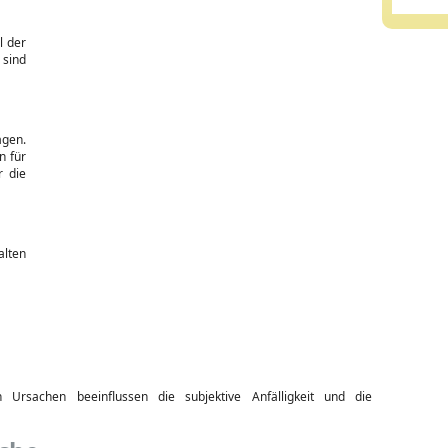
l der
 sind
agen.
n für
r die
alten
 Ursachen beeinflussen die subjektive Anfälligkeit und die