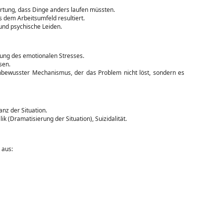
rtung, dass Dinge anders laufen müssten.
 dem Arbeitsumfeld resultiert.
 und psychische Leiden.
tung des emotionalen Stresses.
sen.
 unbewusster Mechanismus, der das Problem nicht löst, sondern es
nz der Situation.
k (Dramatisierung der Situation), Suizidalität.
 aus: