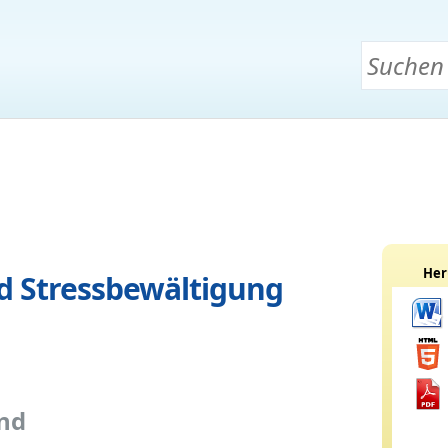
Her
d Stressbewältigung
nd