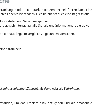
ache
hränkungen oder einer starken Ich-Zentriertheit führen kann. Eine
hntes Leben zu verändern. Dies beinhaltet auch eine
Regression
:
klungsstufen und Selbstbezogenheit.
rt sie sich intensiv auf alle Signale und Informationen, die sie vom
Krankenhaus liegt, im Vergleich zu gesunden Menschen.
einer Krankheit.
nkenhausaufenthalt/Zuflucht
, als
Feind
oder als
Bedrohung
.
verstanden, um das Problem aktiv anzugehen und die emotionale