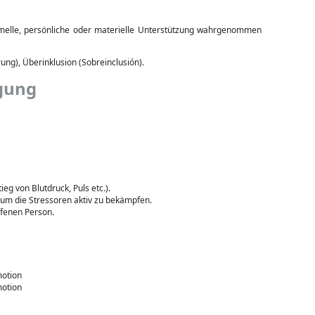
rmelle, persönliche oder materielle Unterstützung wahrgenommen
ng), Überinklusion (Sobreinclusión).
igung
eg von Blutdruck, Puls etc.).
 um die Stressoren aktiv zu bekämpfen.
ffenen Person.
otion
otion