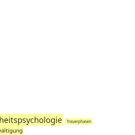
eitspsychologie
Trauerphasen
ältigung