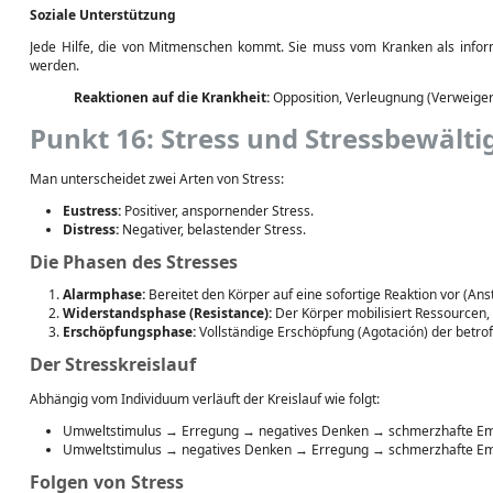
Soziale Unterstützung
Jede Hilfe, die von Mitmenschen kommt. Sie muss vom Kranken als info
werden.
Reaktionen auf die Krankheit:
Opposition, Verleugnung (Verweigeru
Punkt 16: Stress und Stressbewält
Man unterscheidet zwei Arten von Stress:
Eustress:
Positiver, anspornender Stress.
Distress:
Negativer, belastender Stress.
Die Phasen des Stresses
Alarmphase:
Bereitet den Körper auf eine sofortige Reaktion vor (Ansti
Widerstandsphase (Resistance):
Der Körper mobilisiert Ressourcen,
Erschöpfungsphase:
Vollständige Erschöpfung (Agotación) der betro
Der Stresskreislauf
Abhängig vom Individuum verläuft der Kreislauf wie folgt:
Umweltstimulus → Erregung → negatives Denken → schmerzhafte Em
Umweltstimulus → negatives Denken → Erregung → schmerzhafte Em
Folgen von Stress