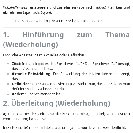
Vokabelhinweis:
ansteigen
und
zunehmen
(spanisch:
suben
) /
sinken
und
abnehmen
(spanisch:
bajan
).
Die Zahl der X ist im Jahr X um X % höher als im Jahr Y.
1. Hinführung zum Thema
(Wiederholung)
Mögliche Ansätze: Zitat, Aktuelles oder Definition.
Zitat:
In (Land) gibt es das Sprichwort: "..." / Das Sprichwort "..." besagt,
dass... / Man sagt, dass...
Aktuelle Entwicklung:
Die Entwicklung der letzten Jahrzehnte zeigt,
dass...
Definition:
Unter X (Globalisierung) versteht man, dass... / X kann man
definieren als... / X bedeutet, dass...
Andere:
Eine Welttendenz ist...
2. Überleitung (Wiederholung)
a)
X (Textsorte: der Zeitungsartikel/Text, Interview) ... (Titel) von ... (Autor)
vom ... (Datum) handelt von ...
b)
X (Textsorte) mit dem Titel ... aus dem Jahr ... wurde von ... veröffentlicht.