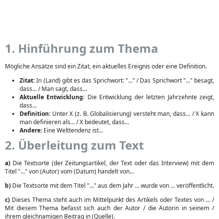
1. Hinführung zum Thema
Mögliche Ansätze sind ein Zitat, ein aktuelles Ereignis oder eine Definition.
Zitat:
In (Land) gibt es das Sprichwort: "..." / Das Sprichwort "..." besagt,
dass... / Man sagt, dass...
Aktuelle Entwicklung:
Die Entwicklung der letzten Jahrzehnte zeigt,
dass...
Definition:
Unter X (z. B. Globalisierung) versteht man, dass... / X kann
man definieren als... / X bedeutet, dass...
Andere:
Eine Welttendenz ist...
2. Überleitung zum Text
a)
Die Textsorte (der Zeitungsartikel, der Text oder das Interview) mit dem
Titel "..." von (Autor) vom (Datum) handelt von...
b)
Die Textsorte mit dem Titel "..." aus dem Jahr ... wurde von ... veröffentlicht.
c)
Dieses Thema steht auch im Mittelpunkt des Artikels oder Textes von ... /
Mit diesem Thema befasst sich auch der Autor / die Autorin in seinem /
ihrem gleichnamigen Beitrag in (Quelle).