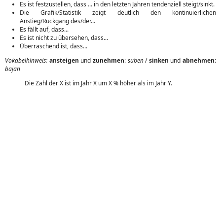
Es ist festzustellen, dass ... in den letzten Jahren tendenziell steigt/sinkt.
Die Grafik/Statistik zeigt deutlich den kontinuierlichen
Anstieg/Rückgang des/der...
Es fällt auf, dass...
Es ist nicht zu übersehen, dass...
Überraschend ist, dass...
Vokabelhinweis:
ansteigen
und
zunehmen
:
suben
/
sinken
und
abnehmen
:
bajan
Die Zahl der X ist im Jahr X um X % höher als im Jahr Y.