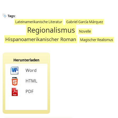
Tags:
Lateinamerikanische Literatur
Gabriel García Márquez
Regionalismus
Novelle
Hispanoamerikanischer Roman
Magischer Realismus
Herunterladen
Word
HTML
PDF