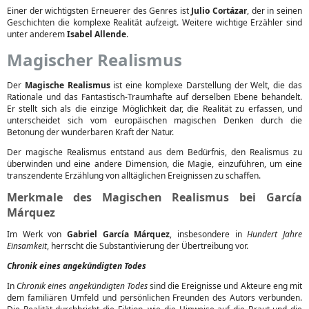
Einer der wichtigsten Erneuerer des Genres ist
Julio Cortázar
, der in seinen
Geschichten die komplexe Realität aufzeigt. Weitere wichtige Erzähler sind
unter anderem
Isabel Allende
.
Magischer Realismus
Der
Magische Realismus
ist eine komplexe Darstellung der Welt, die das
Rationale und das Fantastisch-Traumhafte auf derselben Ebene behandelt.
Er stellt sich als die einzige Möglichkeit dar, die Realität zu erfassen, und
unterscheidet sich vom europäischen magischen Denken durch die
Betonung der wunderbaren Kraft der Natur.
Der magische Realismus entstand aus dem Bedürfnis, den Realismus zu
überwinden und eine andere Dimension, die Magie, einzuführen, um eine
transzendente Erzählung von alltäglichen Ereignissen zu schaffen.
Merkmale des Magischen Realismus bei García
Márquez
Im Werk von
Gabriel García Márquez
, insbesondere in
Hundert Jahre
Einsamkeit
, herrscht die Substantivierung der Übertreibung vor.
Chronik eines angekündigten Todes
In
Chronik eines angekündigten Todes
sind die Ereignisse und Akteure eng mit
dem familiären Umfeld und persönlichen Freunden des Autors verbunden.