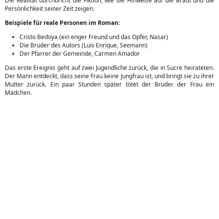
Die Realität durchbricht die Fiktion, wie die Hinweise auf die Braut und die
Persönlichkeit seiner Zeit zeigen.
Beispiele für reale Personen im Roman:
Cristo Bedoya (ein enger Freund und das Opfer, Nasar)
Die Brüder des Autors (Luis Enrique, Seemann)
Der Pfarrer der Gemeinde, Carmen Amador
Das erste Ereignis geht auf zwei Jugendliche zurück, die in Sucre heirateten.
Der Mann entdeckt, dass seine Frau keine Jungfrau ist, und bringt sie zu ihrer
Mutter zurück. Ein paar Stunden später tötet der Bruder der Frau ein
Mädchen.