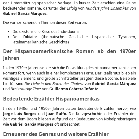
der Unterstützung spanischer Verlage. In kurzer Zeit erschien eine Reihe
bedeutender Romane, darunter der Erfolg von
Hundert Jahre Einsamkeit
von
Gabriel García Márquez
.
Die vorherrschenden Themen dieser Zeit waren:
Die existenzielle Krise des Individuums
Der Diktator (thematische Geschichte hispanischer Tyrannen,
lateinamerikanische Geschichte)
Der Hispanoamerikanische Roman ab den 1970er
Jahren
In den 1970er Jahren setzte sich die Entwicklung des hispanoamerikanischen
Romans fort, wenn auch in einer komplexeren Form. Der Realismus blieb ein
wichtiges Element, und große Schriftsteller prägten diese Epoche. Beispiele
hierfür sind
Die Liebe in den Zeiten der Cholera
von
Gabriel García Márquez
und
Drei traurige Tiger
von
Guillermo Cabrera Infante
.
Bedeutende Erzähler Hispanoamerikas
In den 1940er und 1950er Jahren traten bedeutende Erzähler hervor, wie
Jorge Luis Borges
und
Juan Rulfo
. Die Kurzgeschichten der Erzähler der
Zeit vor dem Boom blieben aufgrund der Bedeutung von Nobelpreisträgern
wie
Gabriel García Márquez
oft unbeachtet.
Erneuerer des Genres und weitere Erzähler