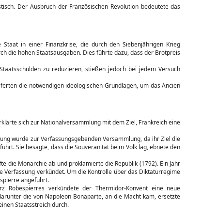
istisch. Der Ausbruch der Französischen Revolution bedeutete das
 Staat in einer Finanzkrise, die durch den Siebenjährigen Krieg
rch die hohen Staatsausgaben. Dies führte dazu, dass der Brotpreis
 Staatsschulden zu reduzieren, stießen jedoch bei jedem Versuch
eferten die notwendigen ideologischen Grundlagen, um das Ancien
rklärte sich zur Nationalversammlung mit dem Ziel, Frankreich eine
ng wurde zur Verfassungsgebenden Versammlung, da ihr Ziel die
hrt. Sie besagte, dass die Souveränität beim Volk lag, ebnete den
te die Monarchie ab und proklamierte die Republik (1792). Ein Jahr
ue Verfassung verkündet. Um die Kontrolle über das Diktaturregime
pierre angeführt.
 Robespierres verkündete der Thermidor-Konvent eine neue
 darunter die von Napoleon Bonaparte, an die Macht kam, ersetzte
einen Staatsstreich durch.