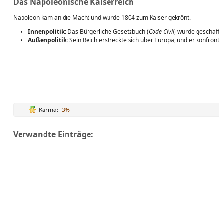
Das Napoleonische Kaiserreich
Napoleon kam an die Macht und wurde 1804 zum Kaiser gekrönt.
Innenpolitik:
Das Bürgerliche Gesetzbuch (
Code Civil
) wurde geschaf
Außenpolitik:
Sein Reich erstreckte sich über Europa, und er konfron
Karma:
-3%
Verwandte Einträge: