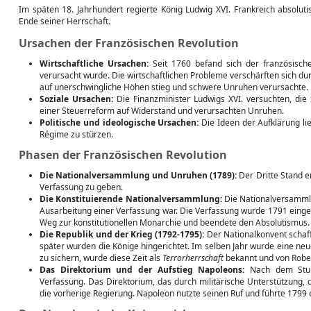
Im späten 18. Jahrhundert regierte König Ludwig XVI. Frankreich absolut
Ende seiner Herrschaft.
Ursachen der Französischen Revolution
Wirtschaftliche Ursachen:
Seit 1760 befand sich der französische
verursacht wurde. Die wirtschaftlichen Probleme verschärften sich du
auf unerschwingliche Höhen stieg und schwere Unruhen verursachte.
Soziale Ursachen:
Die Finanzminister Ludwigs XVI. versuchten, die
einer Steuerreform auf Widerstand und verursachten Unruhen.
Politische und ideologische Ursachen:
Die Ideen der Aufklärung li
Régime zu stürzen.
Phasen der Französischen Revolution
Die Nationalversammlung und Unruhen (1789):
Der Dritte Stand e
Verfassung zu geben.
Die Konstituierende Nationalversammlung:
Die Nationalversammlu
Ausarbeitung einer Verfassung war. Die Verfassung wurde 1791 eingefü
Weg zur konstitutionellen Monarchie und beendete den Absolutismus.
Die Republik und der Krieg (1792-1795):
Der Nationalkonvent schaff
später wurden die Könige hingerichtet. Im selben Jahr wurde eine ne
zu sichern, wurde diese Zeit als
Terrorherrschaft
bekannt und von Robes
Das Direktorium und der Aufstieg Napoleons:
Nach dem Sturz
Verfassung. Das Direktorium, das durch militärische Unterstützung,
die vorherige Regierung. Napoleon nutzte seinen Ruf und führte 1799 