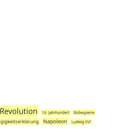
Revolution
18. Jahrhundert
Robespierre
Napoleon
igkeitserklärung
Ludwig XVI