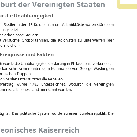
burt der Vereinigten Staaten
ür die Unabhängigkeit
n Siedler in den 13 Kolonien an der Atlantikküste waren ständigen
usgesetzt.
en erhob hohe Steuern.
 versuchte Großbritannien, die Kolonisten zu unterwerfen (der
ermeidlich).
 Ereignisse und Fakten
76 wurde die Unabhängigkeitserklärung in Philadelphia verkündet.
rikanische Armee unter dem Kommando von George Washington
britischen Truppen.
d Spanien unterstützten die Rebellen.
svertrag wurde 1783 unterzeichnet, wodurch die Vereinigten
Amerika als neues Land anerkannt wurden.
ig ist. Das politische System wurde zu einer Bundesrepublik. Die
eonisches Kaiserreich