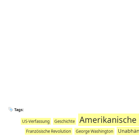
Tags:
Amerikanische 
US-Verfassung
Geschichte
Unabhäng
Französische Revolution
George Washington