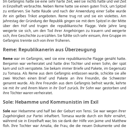
Im Gefängnis hatte sie eine sehr harte Zeit, weil sie nichts hatte und viel Zeit
in Einzelhaft verbrachte. Neben Reme hatte sie einen guten Trick, um Spitzel
zu entlarven. Sie hatte Räude und nach der Anwendung einer Salbe wurde
ihr ein gelbes Trikot angeboten. Reme trug rot und sie ein violettes. Am
Jahrestag der Gründung der Republik gingen sie mit dem Spitzel in der Mitte
über den Hof und trugen die republikanische Flagge. Viele Jahre lang
weigerte sie sich, um den Tod ihrer Angehörigen zu trauern und weigerte
sich, ihre Geschichte zu erzählen. Sie fühlte sich sehr einsam, ihre Gruppe im
Gefängnis trennte sich von ihrer früheren.
Reme: Republikanerin aus Überzeugung
Reme
war im Gefängnis, weil sie eine republikanische Flagge genäht hatte.
Benjamin war verheiratet und hatte drei Töchter und einen Sohn, der spät
kam und sich verspätete. Sie bekam immer Briefe und Pakete, im Gegensatz
zu Tomasa. Als Reme aus dem Gefängnis entlassen wurde, schickte sie alle
zwei Wochen einen Brief und Pakete an ihre Freundin, die Schwester
genannt wurde. Als ihre Freundin aus dem Gefängnis befreit wurde, kehrte
sie mit ihr und ihrem Mann in ihr Dorf zurück. Ihr Sohn war gestorben und
ihre Töchter waren verheiratet.
Sole: Hebamme und Kommunistin im Exil
Sole
war Hebamme und half bei der Geburt von Tensi. Sie war wegen ihrer
Zugehörigkeit zur Partei inhaftiert. Tomasa wurde durch ein Rohr ernährt,
während sie in Einzelhaft war, bis sie dank der Hilfe von Jaime und Matthew
floh. Ihre Tochter war Amalia, die Frau, die die neuen Dokumente und die