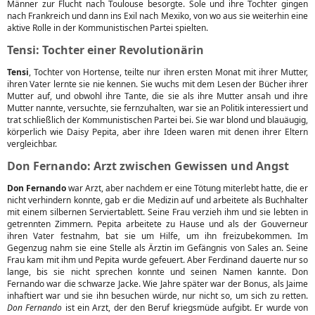
Männer zur Flucht nach Toulouse besorgte. Sole und ihre Tochter gingen
nach Frankreich und dann ins Exil nach Mexiko, von wo aus sie weiterhin eine
aktive Rolle in der Kommunistischen Partei spielten.
Tensi: Tochter einer Revolutionärin
Tensi
, Tochter von Hortense, teilte nur ihren ersten Monat mit ihrer Mutter,
ihren Vater lernte sie nie kennen. Sie wuchs mit dem Lesen der Bücher ihrer
Mutter auf, und obwohl ihre Tante, die sie als ihre Mutter ansah und ihre
Mutter nannte, versuchte, sie fernzuhalten, war sie an Politik interessiert und
trat schließlich der Kommunistischen Partei bei. Sie war blond und blauäugig,
körperlich wie Daisy Pepita, aber ihre Ideen waren mit denen ihrer Eltern
vergleichbar.
Don Fernando: Arzt zwischen Gewissen und Angst
Don Fernando
war Arzt, aber nachdem er eine Tötung miterlebt hatte, die er
nicht verhindern konnte, gab er die Medizin auf und arbeitete als Buchhalter
mit einem silbernen Serviertablett. Seine Frau verzieh ihm und sie lebten in
getrennten Zimmern. Pepita arbeitete zu Hause und als der Gouverneur
ihren Vater festnahm, bat sie um Hilfe, um ihn freizubekommen. Im
Gegenzug nahm sie eine Stelle als Ärztin im Gefängnis von Sales an. Seine
Frau kam mit ihm und Pepita wurde gefeuert. Aber Ferdinand dauerte nur so
lange, bis sie nicht sprechen konnte und seinen Namen kannte. Don
Fernando war die schwarze Jacke. Wie Jahre später war der Bonus, als Jaime
inhaftiert war und sie ihn besuchen würde, nur nicht so, um sich zu retten.
Don Fernando
ist ein Arzt, der den Beruf kriegsmüde aufgibt. Er wurde von