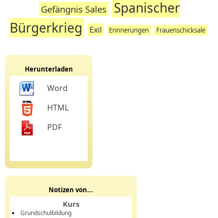
Spanischer
Gefängnis Sales
Bürgerkrieg
Exil
Erinnerungen
Frauenschicksale
Herunterladen
Word
HTML
PDF
Notizen von...
Kurs
Grundschulbildung