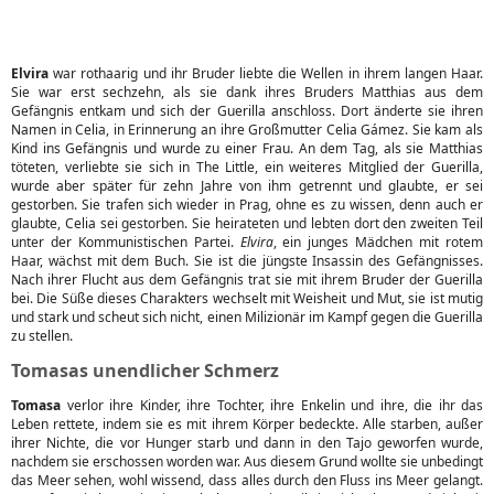
Elvira
war rothaarig und ihr Bruder liebte die Wellen in ihrem langen Haar.
Sie war erst sechzehn, als sie dank ihres Bruders Matthias aus dem
Gefängnis entkam und sich der Guerilla anschloss. Dort änderte sie ihren
Namen in Celia, in Erinnerung an ihre Großmutter Celia Gámez. Sie kam als
Kind ins Gefängnis und wurde zu einer Frau. An dem Tag, als sie Matthias
töteten, verliebte sie sich in The Little, ein weiteres Mitglied der Guerilla,
wurde aber später für zehn Jahre von ihm getrennt und glaubte, er sei
gestorben. Sie trafen sich wieder in Prag, ohne es zu wissen, denn auch er
glaubte, Celia sei gestorben. Sie heirateten und lebten dort den zweiten Teil
unter der Kommunistischen Partei.
Elvira
, ein junges Mädchen mit rotem
Haar, wächst mit dem Buch. Sie ist die jüngste Insassin des Gefängnisses.
Nach ihrer Flucht aus dem Gefängnis trat sie mit ihrem Bruder der Guerilla
bei. Die Süße dieses Charakters wechselt mit Weisheit und Mut, sie ist mutig
und stark und scheut sich nicht, einen Milizionär im Kampf gegen die Guerilla
zu stellen.
Tomasas unendlicher Schmerz
Tomasa
verlor ihre Kinder, ihre Tochter, ihre Enkelin und ihre, die ihr das
Leben rettete, indem sie es mit ihrem Körper bedeckte. Alle starben, außer
ihrer Nichte, die vor Hunger starb und dann in den Tajo geworfen wurde,
nachdem sie erschossen worden war. Aus diesem Grund wollte sie unbedingt
das Meer sehen, wohl wissend, dass alles durch den Fluss ins Meer gelangt.