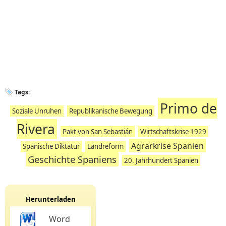
Tags:
Primo de
Soziale Unruhen
Republikanische Bewegung
Rivera
Pakt von San Sebastián
Wirtschaftskrise 1929
Agrarkrise Spanien
Spanische Diktatur
Landreform
Geschichte Spaniens
20. Jahrhundert Spanien
Herunterladen
Word