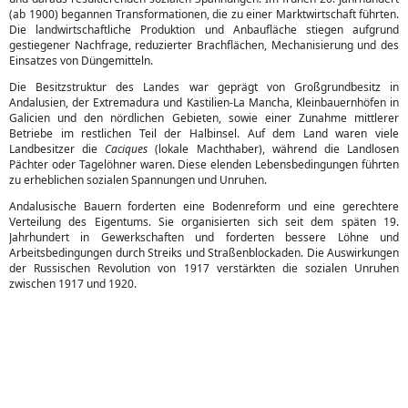
(ab 1900) begannen Transformationen, die zu einer Marktwirtschaft führten.
Die landwirtschaftliche Produktion und Anbaufläche stiegen aufgrund
gestiegener Nachfrage, reduzierter Brachflächen, Mechanisierung und des
Einsatzes von Düngemitteln.
Die Besitzstruktur des Landes war geprägt von Großgrundbesitz in
Andalusien, der Extremadura und Kastilien-La Mancha, Kleinbauernhöfen in
Galicien und den nördlichen Gebieten, sowie einer Zunahme mittlerer
Betriebe im restlichen Teil der Halbinsel. Auf dem Land waren viele
Landbesitzer die
Caciques
(lokale Machthaber), während die Landlosen
Pächter oder Tagelöhner waren. Diese elenden Lebensbedingungen führten
zu erheblichen sozialen Spannungen und Unruhen.
Andalusische Bauern forderten eine Bodenreform und eine gerechtere
Verteilung des Eigentums. Sie organisierten sich seit dem späten 19.
Jahrhundert in Gewerkschaften und forderten bessere Löhne und
Arbeitsbedingungen durch Streiks und Straßenblockaden. Die Auswirkungen
der Russischen Revolution von 1917 verstärkten die sozialen Unruhen
zwischen 1917 und 1920.