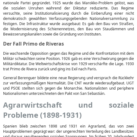
nationale Partei gegründet. 1925 wurde das Marokko-Problem gelöst, was
die sozialen Unruhen während der Diktatur reduzierte. Das Regime
versuchte, seine Institutionalisierung durch die Einberufung einer nicht
demokratisch gewählten Verfassungsgebenden Nationalversammlung zu
festigen. Die Infrastruktur wurde ausgebaut: Es gab den Bau von Straßen,
die Modernisierung des Schienennetzes, den Bau von Staudämmen und
Bewässerungskanälen sowie die Gründung von Instituten.
Der Fall Primo de Riveras
Die wachsende Opposition gegen das Regime und die Konfrontation mit dem
Militär schwächten seine Position. 1926 gab es eine Verschwörung gegen die
Militärdiktatur. Die Weltwirtschaftskrise von 1929 verschärfte die Lage. 1930
trat Primo de Rivera zurück und ging ins Exil nach Paris.
General Berenguer bildete eine neue Regierung und versprach die Rückkehr
zur verfassungsmäßigen Normalität. Die CNT wurde wiederaufgebaut. UGT
und PSOE stellten sich gegen die Monarchie. Nationalisten und periphere
Nationalismen unterzeichneten den Pakt von San Sebastián.
Agrarwirtschaft und soziale
Probleme (1898-1931)
Spanien blieb zwischen 1898 und 1931 ein Agrarland, das von zwei
Hauptproblemen geprägt war: der ungerechten Verteilung des Landbesitzes
und daraus resultierenden sozialen Spannungen. Im frühen 20. Jahrhundert