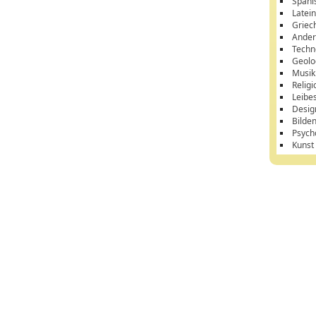
Spani
Latei
Griec
Ander
Techn
Geolo
Musik
Religi
Leibe
Desig
Bilde
Psych
Kunst