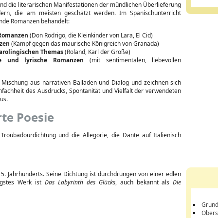
nd die literarischen Manifestationen der mündlichen Überlieferung
dern, die am meisten geschätzt werden. Im Spanischunterricht
nde Romanzen behandelt:
 Romanzen
(Don Rodrigo, die Kleinkinder von Lara, El Cid)
zen
(Kampf gegen das maurische Königreich von Granada)
arolingischen Themas
(Roland, Karl der Große)
e und lyrische Romanzen
(mit sentimentalen, liebevollen
e Mischung aus narrativen Balladen und Dialog und zeichnen sich
nfachheit des Ausdrucks, Spontanität und Vielfalt der verwendeten
us.
te Poesie
 Troubadourdichtung und die Allegorie, die Dante auf Italienisch
15. Jahrhunderts. Seine Dichtung ist durchdrungen von einer edlen
tigstes Werk ist
Das Labyrinth des Glücks
, auch bekannt als
Die
Grund
Obers