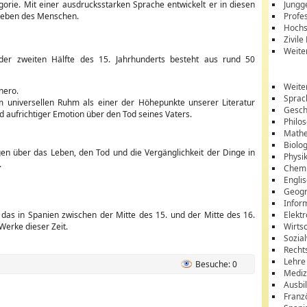
rie. Mit einer ausdrucksstarken Sprache entwickelt er in diesen
Jungg
 Leben des Menschen.
Profes
Hochs
Zivile
Weite
 der zweiten Hälfte des 15. Jahrhunderts besteht aus rund 50
Weite
nero.
Sprac
m universellen Ruhm als einer der Höhepunkte unserer Literatur
Gesch
d aufrichtiger Emotion über den Tod seines Vaters.
Philo
Mathe
Biolo
n über das Leben, den Tod und die Vergänglichkeit der Dinge in
Physi
.
Chem
Engli
Geogr
Infor
, das in Spanien zwischen der Mitte des 15. und der Mitte des 16.
Elektr
Werke dieser Zeit.
Wirts
Sozia
Recht
Lehre
Besuche: 0
Mediz
Ausbi
Franz