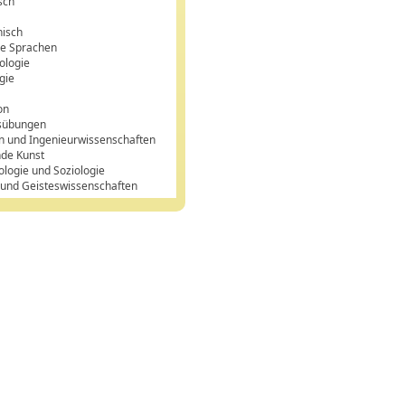
sch
n
hisch
e Sprachen
ologie
gie
on
sübungen
n und Ingenieurwissenschaften
nde Kunst
ologie und Soziologie
 und Geisteswissenschaften