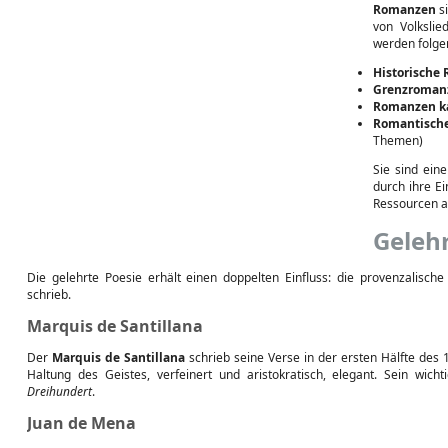
Romanzen
si
von Volkslie
werden folge
Historische
Grenzroman
Romanzen k
Romantisch
Themen)
Sie sind ein
durch ihre Ei
Ressourcen a
Gelehr
Die gelehrte Poesie erhält einen doppelten Einfluss: die provenzalische
schrieb.
Marquis de Santillana
Der
Marquis de Santillana
schrieb seine Verse in der ersten Hälfte des 
Haltung des Geistes, verfeinert und aristokratisch, elegant. Sein wich
Dreihundert
.
Juan de Mena