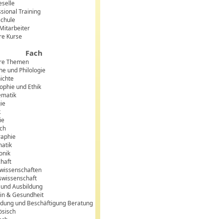
eselle
sional Training
chule
 Mitarbeiter
re Kurse
Fach
re Themen
he und Philologie
ichte
sophie und Ethik
matik
gie
k
ie
sch
aphie
matik
onik
chaft
lwissenschaften
swissenschaft
 und Ausbildung
in & Gesundheit
ldung und Beschäftigung Beratung
ösisch