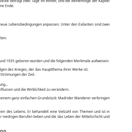
ute beträgt zwei Tage im Winter, und die Reihenfolge der Kapitel
ohne Ende.
an neue Lebensbedingungen anpassen. Unter den Exilanten sind zwei
tten.
25 und 1935 geboren wurden und die folgenden Merkmale aufweisen:
lgen des Krieges, der das Hauptthema ihrer Werke ist.
Strömungen der Zeit.
ng...
flussen und die Wirklichkeit zu verändern.
it einem ganz einfachen Grundstück: Madrider Wanderer verbringen
en des Lebens. Er behandelt eine Vielzahl von Themen und ist in
r niedrigen Berufen lieben und die das Leben der Mittelschicht und
ung