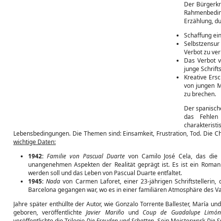
Der Bürgerkri
Rahmenbeding
Erzählung, du
Schaffung ein
Selbstzensur
Verbot zu ver
Das Verbot v
junge Schrift
Kreative Ers
von jungen M
zu brechen.
Der spanisch
das Fehlen
charakteri
Lebensbedingungen. Die Themen sind: Einsamkeit, Frustration, Tod. Die Ch
wichtige Daten:
1942:
Familie von Pascual Duarte
von Camilo José Cela, das die 
unangenehmen Aspekten der Realität geprägt ist. Es ist ein Roman 
werden soll und das Leben von Pascual Duarte entfaltet.
1945:
Nada
von Carmen Laforet, einer 23-jährigen Schriftstellerin
Barcelona gegangen war, wo es in einer familiären Atmosphäre des V
Jahre später enthüllte der Autor, wie Gonzalo Torrente Ballester, María un
geboren, veröffentlichte
Javier Mariño
und
Coup de Guadalupe Limón
veröffentlichte die Trilogie
Die Freuden und Schatten
. Sein Meisterwerk
Die S