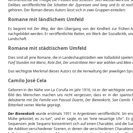
Delibes veröffentlichte
Die Schatten der Zypressen sind lang
und
Es ist noc
gehören. Der Roman dieses Autors lässt sich in zwei Gruppen einteilen:
Romane mit ländlichem Umfeld
Es beginnt mit
Der Weg
, der den Übergang von der Kindheit zur frühen Ado
nachgebildet werden. Er veröffentlichte
Ratten
, ein Werk der Sozialkritik, u
Landschaft.
Romane mit städtischem Umfeld
Dies sind all jene Romane, die in Landeshauptstädten wie Valladolid spiel
Fünf Stunden mit Mario
,
Rote Zeit
,
Der umstrittene Herr war wählen
und
Mein 
Das wichtigste Merkmal dieses Autors ist die Verwaltung der jeweiligen Spr
Camilo José Cela
Geboren in der Nähe von La Coruña im Jahr 1916, ist er der wichtigste un
Bild des Menschen machen uns nicht vergessen, dass er in der spanischen
debütierte mit
Die Familie von Pascual Duarte
,
Der Bienenkorb
,
San Camilo 
Bitterkeit seiner Werke geprägt.
Der Bienenkorb
wurde erstmals 1951 in Argentinien veröffentlicht. Im erst
Mühe gekostet, es zu tun", und er sagte, es sei "eine neuartige Uhr". Es g
Sequenzen. Jede Sequenz konzentriert sich auf einen Charakter, und die S
die Addition verschiedener Szenen, in denen die verschiedenen Charaktere