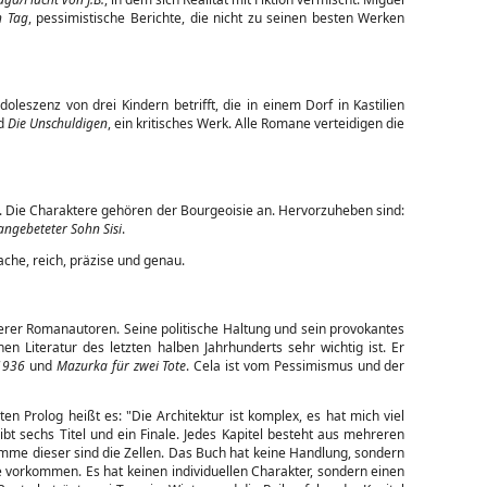
h Tag
, pessimistische Berichte, die nicht zu seinen besten Werken
leszenz von drei Kindern betrifft, die in einem Dorf in Kastilien
nd
Die Unschuldigen
, ein kritisches Werk. Alle Romane verteidigen die
en. Die Charaktere gehören der Bourgeoisie an. Hervorzuheben sind:
angebeteter Sohn Sisi
.
ache, reich, präzise und genau.
serer Romanautoren. Seine politische Haltung und sein provokantes
 Literatur des letzten halben Jahrhunderts sehr wichtig ist. Er
1936
und
Mazurka für zwei Tote
. Cela ist vom Pessimismus und der
en Prolog heißt es: "Die Architektur ist komplex, es hat mich viel
ibt sechs Titel und ein Finale. Jedes Kapitel besteht aus mehreren
umme dieser sind die Zellen. Das Buch hat keine Handlung, sondern
 vorkommen. Es hat keinen individuellen Charakter, sondern einen