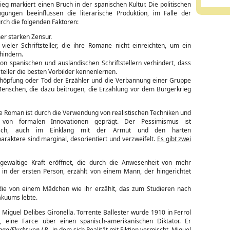
eg markiert einen Bruch in der spanischen Kultur. Die politischen
ungen beeinflussen die literarische Produktion, im Falle der
rch die folgenden Faktoren:
er starken Zensur.
 vieler Schriftsteller, die ihre Romane nicht einreichten, um ein
hindern.
on spanischen und ausländischen Schriftstellern verhindert, dass
steller die besten Vorbilder kennenlernen.
chöpfung oder Tod der Erzähler und die Verbannung einer Gruppe
enschen, die dazu beitrugen, die Erzählung vor dem Bürgerkrieg
e Roman ist durch die Verwendung von realistischen Techniken und
 von formalen Innovationen geprägt. Der Pessimismus ist
stisch, auch im Einklang mit der Armut und den harten
araktere sind marginal, desorientiert und verzweifelt.
Es gibt zwei
gewaltige Kraft eröffnet, die durch die Anwesenheit von mehr
in der ersten Person, erzählt von einem Mann, der hingerichtet
, die von einem Mädchen wie ihr erzählt, das zum Studieren nach
akuums lebte.
d Miguel Delibes Gironella. Torrente Ballester wurde 1910 in Ferrol
, eine Farce über einen spanisch-amerikanischen Diktator. Er
aga/Flucht von J.B.
, in dem sich Realität mit Fiktion vermischt. Miguel