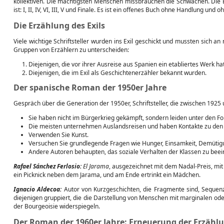
kollektiven. Die mächtigsten Menschen missbrauchen die Schwachen. Die Be
ist: I, II, IV, VI, III, V und Finale. Es ist ein offenes Buch ohne Handlung und 
Die Erzählung des Exils
Viele wichtige Schriftsteller wurden ins Exil geschickt und mussten sich 
Gruppen von Erzählern zu unterscheiden:
Diejenigen, die vor ihrer Ausreise aus Spanien ein etabliertes Werk ha
Diejenigen, die im Exil als Geschichtenerzähler bekannt wurden.
Der spanische Roman der 1950er Jahre
Gespräch über die Generation der 1950er, Schriftsteller, die zwischen 19
Sie haben nicht im Bürgerkrieg gekämpft, sondern leiden unter den Fo
Die meisten unternehmen Auslandsreisen und haben Kontakte zu den 
Verwenden Sie Kunst.
Versuchen Sie grundlegende Fragen wie Hunger, Einsamkeit, Demütigu
Andere Autoren behaupten, das soziale Verhalten der Klassen zu beein
Rafael Sánchez Ferlosio:
El Jarama
, ausgezeichnet mit dem Nadal-Preis, m
ein Picknick neben dem Jarama, und am Ende ertrinkt ein Mädchen.
Ignacio Aldecoa:
Autor von Kurzgeschichten, die Fragmente sind, Sequenz
diejenigen gruppiert, die die Darstellung von Menschen mit marginalen ode
der Bourgeoisie widerspiegeln.
Der Roman der 1960er Jahre: Erneuerung der Erzähl