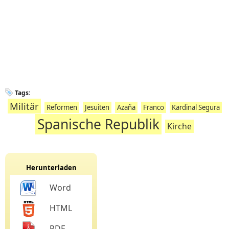
Tags:
Militär
Reformen
Jesuiten
Azaña
Franco
Kardinal Segura
Spanische Republik
Kirche
Herunterladen
Word
HTML
PDF