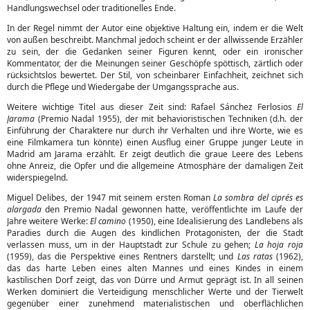
Handlungswechsel oder traditionelles Ende.
In der Regel nimmt der Autor eine objektive Haltung ein, indem er die Welt
von außen beschreibt. Manchmal jedoch scheint er der allwissende Erzähler
zu sein, der die Gedanken seiner Figuren kennt, oder ein ironischer
Kommentator, der die Meinungen seiner Geschöpfe spöttisch, zärtlich oder
rücksichtslos bewertet. Der Stil, von scheinbarer Einfachheit, zeichnet sich
durch die Pflege und Wiedergabe der Umgangssprache aus.
Weitere wichtige Titel aus dieser Zeit sind: Rafael Sánchez Ferlosios
El
Jarama
(Premio Nadal 1955), der mit behavioristischen Techniken (d.h. der
Einführung der Charaktere nur durch ihr Verhalten und ihre Worte, wie es
eine Filmkamera tun könnte) einen Ausflug einer Gruppe junger Leute in
Madrid am Jarama erzählt. Er zeigt deutlich die graue Leere des Lebens
ohne Anreiz, die Opfer und die allgemeine Atmosphäre der damaligen Zeit
widerspiegelnd.
Miguel Delibes, der 1947 mit seinem ersten Roman
La sombra del ciprés es
alargada
den Premio Nadal gewonnen hatte, veröffentlichte im Laufe der
Jahre weitere Werke:
El camino
(1950), eine Idealisierung des Landlebens als
Paradies durch die Augen des kindlichen Protagonisten, der die Stadt
verlassen muss, um in der Hauptstadt zur Schule zu gehen;
La hoja roja
(1959), das die Perspektive eines Rentners darstellt; und
Las ratas
(1962),
das das harte Leben eines alten Mannes und eines Kindes in einem
kastilischen Dorf zeigt, das von Dürre und Armut geprägt ist. In all seinen
Werken dominiert die Verteidigung menschlicher Werte und der Tierwelt
gegenüber einer zunehmend materialistischen und oberflächlichen