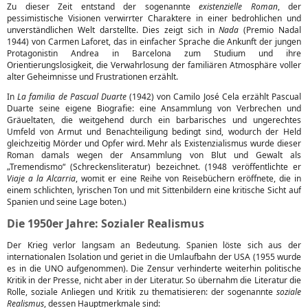
Zu dieser Zeit entstand der sogenannte
existenzielle Roman
, der
pessimistische Visionen verwirrter Charaktere in einer bedrohlichen und
unverständlichen Welt darstellte. Dies zeigt sich in
Nada
(Premio Nadal
1944) von Carmen Laforet, das in einfacher Sprache die Ankunft der jungen
Protagonistin Andrea in Barcelona zum Studium und ihre
Orientierungslosigkeit, die Verwahrlosung der familiären Atmosphäre voller
alter Geheimnisse und Frustrationen erzählt.
In
La familia de Pascual Duarte
(1942) von Camilo José Cela erzählt Pascual
Duarte seine eigene Biografie: eine Ansammlung von Verbrechen und
Gräueltaten, die weitgehend durch ein barbarisches und ungerechtes
Umfeld von Armut und Benachteiligung bedingt sind, wodurch der Held
gleichzeitig Mörder und Opfer wird. Mehr als Existenzialismus wurde dieser
Roman damals wegen der Ansammlung von Blut und Gewalt als
„Tremendismo“ (Schreckensliteratur) bezeichnet. (1948 veröffentlichte er
Viaje a la Alcarria
, womit er eine Reihe von Reisebüchern eröffnete, die in
einem schlichten, lyrischen Ton und mit Sittenbildern eine kritische Sicht auf
Spanien und seine Lage boten.)
Die 1950er Jahre: Sozialer Realismus
Der Krieg verlor langsam an Bedeutung. Spanien löste sich aus der
internationalen Isolation und geriet in die Umlaufbahn der USA (1955 wurde
es in die UNO aufgenommen). Die Zensur verhinderte weiterhin politische
Kritik in der Presse, nicht aber in der Literatur. So übernahm die Literatur die
Rolle, soziale Anliegen und Kritik zu thematisieren: der sogenannte
soziale
Realismus
, dessen Hauptmerkmale sind: