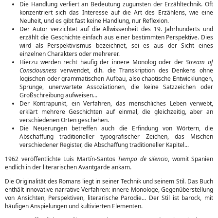
Die Handlung verliert an Bedeutung zugunsten der Erzähltechnik. Oft
konzentriert sich das Interesse auf die Art des Erzählens, wie eine
Neuheit, und es gibt fast keine Handlung, nur Reflexion.
Der Autor verzichtet auf die Allwissenheit des 19. Jahrhunderts und
erzählt die Geschichte einfach aus einer bestimmten Perspektive. Dies
wird als Perspektivismus bezeichnet, sei es aus der Sicht eines
einzelnen Charakters oder mehrerer.
Hierzu werden recht häufig der innere Monolog oder der
Stream of
Consciousness
verwendet, d.h. die Transkription des Denkens ohne
logischen oder grammatischen Aufbau, also chaotische Entwicklungen,
Sprünge, unerwartete Assoziationen, die keine Satzzeichen oder
Großschreibung aufweisen...
Der Kontrapunkt, ein Verfahren, das menschliches Leben verwebt,
erklärt mehrere Geschichten auf einmal, die gleichzeitig, aber an
verschiedenen Orten geschehen.
Die Neuerungen betreffen auch die Erfindung von Wörtern, die
Abschaffung traditioneller typografischer Zeichen, das Mischen
verschiedener Register, die Abschaffung traditioneller Kapitel...
1962 veröffentlichte Luis Martín-Santos
Tiempo de silencio
, womit Spanien
endlich in der literarischen Avantgarde ankam.
Die Originalität des Romans liegt in seiner Technik und seinem Stil. Das Buch
enthält innovative narrative Verfahren: innere Monologe, Gegenüberstellung
von Ansichten, Perspektiven, literarische Parodie... Der Stil ist barock, mit
häufigen Anspielungen und kultivierten Elementen.