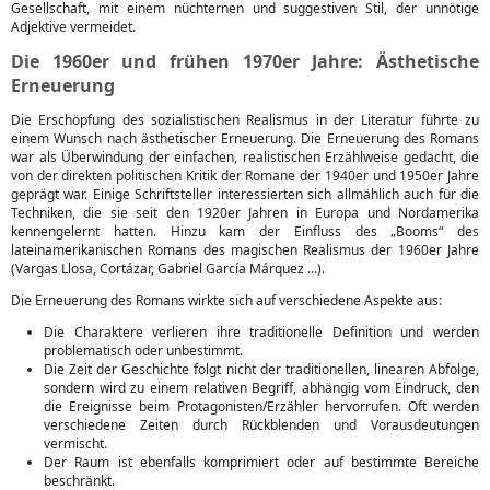
Gesellschaft, mit einem nüchternen und suggestiven Stil, der unnötige
Adjektive vermeidet.
Die 1960er und frühen 1970er Jahre: Ästhetische
Erneuerung
Die Erschöpfung des sozialistischen Realismus in der Literatur führte zu
einem Wunsch nach ästhetischer Erneuerung. Die Erneuerung des Romans
war als Überwindung der einfachen, realistischen Erzählweise gedacht, die
von der direkten politischen Kritik der Romane der 1940er und 1950er Jahre
geprägt war. Einige Schriftsteller interessierten sich allmählich auch für die
Techniken, die sie seit den 1920er Jahren in Europa und Nordamerika
kennengelernt hatten. Hinzu kam der Einfluss des „Booms“ des
lateinamerikanischen Romans des magischen Realismus der 1960er Jahre
(Vargas Llosa, Cortázar, Gabriel García Márquez ...).
Die Erneuerung des Romans wirkte sich auf verschiedene Aspekte aus:
Die Charaktere verlieren ihre traditionelle Definition und werden
problematisch oder unbestimmt.
Die Zeit der Geschichte folgt nicht der traditionellen, linearen Abfolge,
sondern wird zu einem relativen Begriff, abhängig vom Eindruck, den
die Ereignisse beim Protagonisten/Erzähler hervorrufen. Oft werden
verschiedene Zeiten durch Rückblenden und Vorausdeutungen
vermischt.
Der Raum ist ebenfalls komprimiert oder auf bestimmte Bereiche
beschränkt.