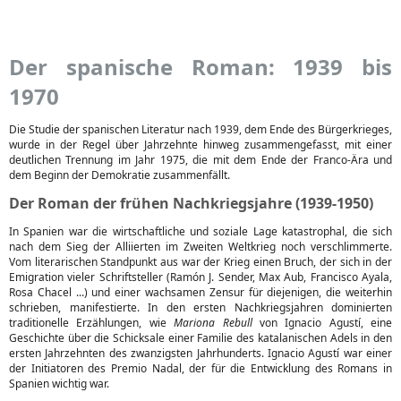
Der spanische Roman: 1939 bis
1970
Die Studie der spanischen Literatur nach 1939, dem Ende des Bürgerkrieges,
wurde in der Regel über Jahrzehnte hinweg zusammengefasst, mit einer
deutlichen Trennung im Jahr 1975, die mit dem Ende der Franco-Ära und
dem Beginn der Demokratie zusammenfällt.
Der Roman der frühen Nachkriegsjahre (1939-1950)
In Spanien war die wirtschaftliche und soziale Lage katastrophal, die sich
nach dem Sieg der Alliierten im Zweiten Weltkrieg noch verschlimmerte.
Vom literarischen Standpunkt aus war der Krieg einen Bruch, der sich in der
Emigration vieler Schriftsteller (Ramón J. Sender, Max Aub, Francisco Ayala,
Rosa Chacel ...) und einer wachsamen Zensur für diejenigen, die weiterhin
schrieben, manifestierte. In den ersten Nachkriegsjahren dominierten
traditionelle Erzählungen, wie
Mariona Rebull
von Ignacio Agustí, eine
Geschichte über die Schicksale einer Familie des katalanischen Adels in den
ersten Jahrzehnten des zwanzigsten Jahrhunderts. Ignacio Agustí war einer
der Initiatoren des Premio Nadal, der für die Entwicklung des Romans in
Spanien wichtig war.