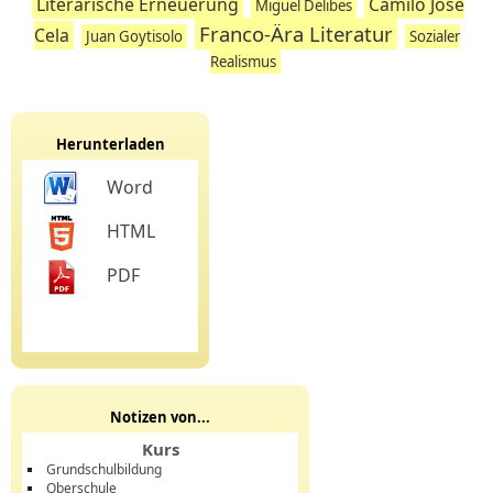
Literarische Erneuerung
Camilo José
Miguel Delibes
Franco-Ära Literatur
Cela
Juan Goytisolo
Sozialer
Realismus
Herunterladen
Word
HTML
PDF
Notizen von...
Kurs
Grundschulbildung
Oberschule