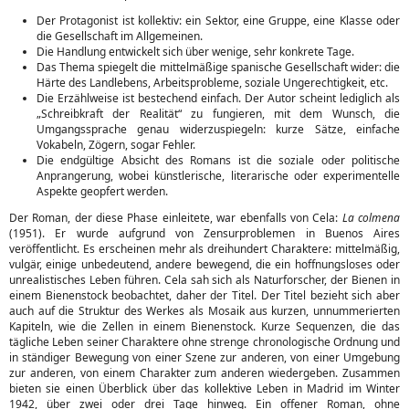
Der Protagonist ist kollektiv: ein Sektor, eine Gruppe, eine Klasse oder
die Gesellschaft im Allgemeinen.
Die Handlung entwickelt sich über wenige, sehr konkrete Tage.
Das Thema spiegelt die mittelmäßige spanische Gesellschaft wider: die
Härte des Landlebens, Arbeitsprobleme, soziale Ungerechtigkeit, etc.
Die Erzählweise ist bestechend einfach. Der Autor scheint lediglich als
„Schreibkraft der Realität“ zu fungieren, mit dem Wunsch, die
Umgangssprache genau widerzuspiegeln: kurze Sätze, einfache
Vokabeln, Zögern, sogar Fehler.
Die endgültige Absicht des Romans ist die soziale oder politische
Anprangerung, wobei künstlerische, literarische oder experimentelle
Aspekte geopfert werden.
Der Roman, der diese Phase einleitete, war ebenfalls von Cela:
La colmena
(1951). Er wurde aufgrund von Zensurproblemen in Buenos Aires
veröffentlicht. Es erscheinen mehr als dreihundert Charaktere: mittelmäßig,
vulgär, einige unbedeutend, andere bewegend, die ein hoffnungsloses oder
unrealistisches Leben führen. Cela sah sich als Naturforscher, der Bienen in
einem Bienenstock beobachtet, daher der Titel. Der Titel bezieht sich aber
auch auf die Struktur des Werkes als Mosaik aus kurzen, unnummerierten
Kapiteln, wie die Zellen in einem Bienenstock. Kurze Sequenzen, die das
tägliche Leben seiner Charaktere ohne strenge chronologische Ordnung und
in ständiger Bewegung von einer Szene zur anderen, von einer Umgebung
zur anderen, von einem Charakter zum anderen wiedergeben. Zusammen
bieten sie einen Überblick über das kollektive Leben in Madrid im Winter
1942, über zwei oder drei Tage hinweg. Ein offener Roman, ohne