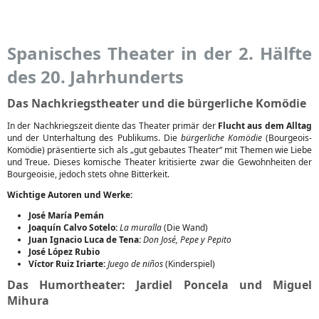
Spanisches Theater in der 2. Hälfte
des 20. Jahrhunderts
Das Nachkriegstheater und die bürgerliche Komödie
In der Nachkriegszeit diente das Theater primär der
Flucht aus dem Alltag
und der Unterhaltung des Publikums. Die
bürgerliche Komödie
(Bourgeois-
Komödie) präsentierte sich als „gut gebautes Theater“ mit Themen wie Liebe
und Treue. Dieses komische Theater kritisierte zwar die Gewohnheiten der
Bourgeoisie, jedoch stets ohne Bitterkeit.
Wichtige Autoren und Werke:
José María Pemán
Joaquín Calvo Sotelo:
La muralla
(Die Wand)
Juan Ignacio Luca de Tena:
Don José, Pepe y Pepito
José López Rubio
Víctor Ruiz Iriarte:
Juego de niños
(Kinderspiel)
Das Humortheater: Jardiel Poncela und Miguel
Mihura