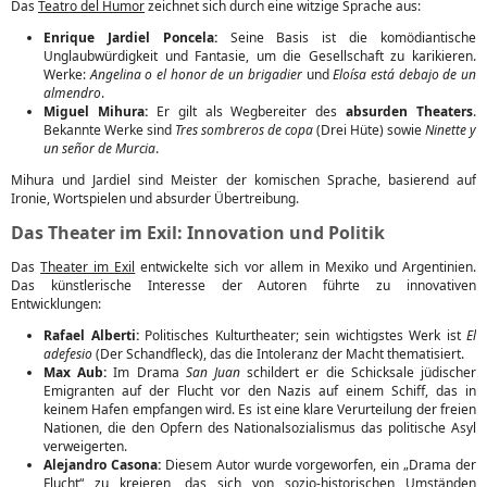
Das
Teatro del Humor
zeichnet sich durch eine witzige Sprache aus:
Enrique Jardiel Poncela:
Seine Basis ist die komödiantische
Unglaubwürdigkeit und Fantasie, um die Gesellschaft zu karikieren.
Werke:
Angelina o el honor de un brigadier
und
Eloísa está debajo de un
almendro
.
Miguel Mihura:
Er gilt als Wegbereiter des
absurden Theaters
.
Bekannte Werke sind
Tres sombreros de copa
(Drei Hüte) sowie
Ninette y
un señor de Murcia
.
Mihura und Jardiel sind Meister der komischen Sprache, basierend auf
Ironie, Wortspielen und absurder Übertreibung.
Das Theater im Exil: Innovation und Politik
Das
Theater im Exil
entwickelte sich vor allem in Mexiko und Argentinien.
Das künstlerische Interesse der Autoren führte zu innovativen
Entwicklungen:
Rafael Alberti:
Politisches Kulturtheater; sein wichtigstes Werk ist
El
adefesio
(Der Schandfleck), das die Intoleranz der Macht thematisiert.
Max Aub:
Im Drama
San Juan
schildert er die Schicksale jüdischer
Emigranten auf der Flucht vor den Nazis auf einem Schiff, das in
keinem Hafen empfangen wird. Es ist eine klare Verurteilung der freien
Nationen, die den Opfern des Nationalsozialismus das politische Asyl
verweigerten.
Alejandro Casona:
Diesem Autor wurde vorgeworfen, ein „Drama der
Flucht“ zu kreieren, das sich von sozio-historischen Umständen