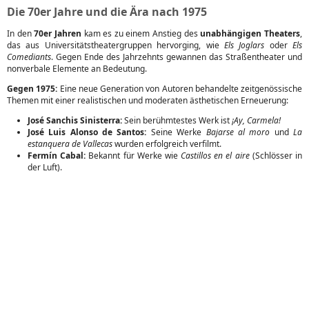
Die 70er Jahre und die Ära nach 1975
In den
70er Jahren
kam es zu einem Anstieg des
unabhängigen Theaters
,
das aus Universitätstheatergruppen hervorging, wie
Els Joglars
oder
Els
Comediants
. Gegen Ende des Jahrzehnts gewannen das Straßentheater und
nonverbale Elemente an Bedeutung.
Gegen 1975:
Eine neue Generation von Autoren behandelte zeitgenössische
Themen mit einer realistischen und moderaten ästhetischen Erneuerung:
José Sanchis Sinisterra:
Sein berühmtestes Werk ist
¡Ay, Carmela!
José Luis Alonso de Santos:
Seine Werke
Bajarse al moro
und
La
estanquera de Vallecas
wurden erfolgreich verfilmt.
Fermín Cabal:
Bekannt für Werke wie
Castillos en el aire
(Schlösser in
der Luft).