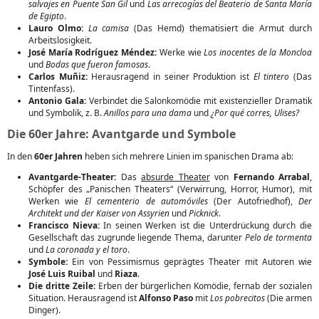
salvajes en Puente San Gil
und
Las arrecogías del Beaterio de Santa María
de Egipto
.
Lauro Olmo:
La camisa
(Das Hemd) thematisiert die Armut durch
Arbeitslosigkeit.
José María Rodríguez Méndez:
Werke wie
Los inocentes de la Moncloa
und
Bodas que fueron famosas
.
Carlos Muñiz:
Herausragend in seiner Produktion ist
El tintero
(Das
Tintenfass).
Antonio Gala:
Verbindet die Salonkomödie mit existenzieller Dramatik
und Symbolik, z. B.
Anillos para una dama
und
¿Por qué corres, Ulises?
Die 60er Jahre: Avantgarde und Symbole
In den
60er Jahren
heben sich mehrere Linien im spanischen Drama ab:
Avantgarde-Theater:
Das
absurde Theater
von
Fernando Arrabal
,
Schöpfer des „Panischen Theaters“ (Verwirrung, Horror, Humor), mit
Werken wie
El cementerio de automóviles
(Der Autofriedhof),
Der
Architekt und der Kaiser von Assyrien
und
Picknick
.
Francisco Nieva:
In seinen Werken ist die Unterdrückung durch die
Gesellschaft das zugrunde liegende Thema, darunter
Pelo de tormenta
und
La coronada y el toro
.
Symbole:
Ein von Pessimismus geprägtes Theater mit Autoren wie
José Luis Ruibal
und
Riaza
.
Die dritte Zeile:
Erben der bürgerlichen Komödie, fernab der sozialen
Situation. Herausragend ist
Alfonso Paso
mit
Los pobrecitos
(Die armen
Dinger).