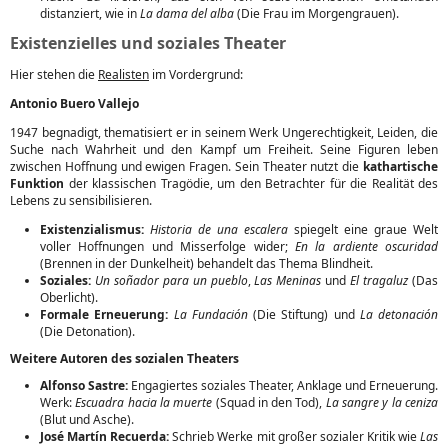
distanziert, wie in
La dama del alba
(Die Frau im Morgengrauen).
Existenzielles und soziales Theater
Hier stehen die
Realisten
im Vordergrund:
Antonio Buero Vallejo
1947 begnadigt, thematisiert er in seinem Werk Ungerechtigkeit, Leiden, die
Suche nach Wahrheit und den Kampf um Freiheit. Seine Figuren leben
zwischen Hoffnung und ewigen Fragen. Sein Theater nutzt die
kathartische
Funktion
der klassischen Tragödie, um den Betrachter für die Realität des
Lebens zu sensibilisieren.
Existenzialismus:
Historia de una escalera
spiegelt eine graue Welt
voller Hoffnungen und Misserfolge wider;
En la ardiente oscuridad
(Brennen in der Dunkelheit) behandelt das Thema Blindheit.
Soziales:
Un soñador para un pueblo
,
Las Meninas
und
El tragaluz
(Das
Oberlicht).
Formale Erneuerung:
La Fundación
(Die Stiftung) und
La detonación
(Die Detonation).
Weitere Autoren des sozialen Theaters
Alfonso Sastre:
Engagiertes soziales Theater, Anklage und Erneuerung.
Werk:
Escuadra hacia la muerte
(Squad in den Tod),
La sangre y la ceniza
(Blut und Asche).
José Martín Recuerda:
Schrieb Werke mit großer sozialer Kritik wie
Las