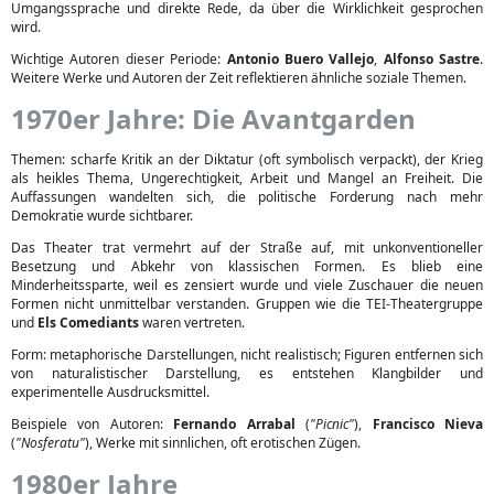
Umgangssprache und direkte Rede, da über die Wirklichkeit gesprochen
wird.
Wichtige Autoren dieser Periode:
Antonio Buero Vallejo
,
Alfonso Sastre
.
Weitere Werke und Autoren der Zeit reflektieren ähnliche soziale Themen.
1970er Jahre: Die Avantgarden
Themen: scharfe Kritik an der Diktatur (oft symbolisch verpackt), der Krieg
als heikles Thema, Ungerechtigkeit, Arbeit und Mangel an Freiheit. Die
Auffassungen wandelten sich, die politische Forderung nach mehr
Demokratie wurde sichtbarer.
Das Theater trat vermehrt auf der Straße auf, mit unkonventioneller
Besetzung und Abkehr von klassischen Formen. Es blieb eine
Minderheitssparte, weil es zensiert wurde und viele Zuschauer die neuen
Formen nicht unmittelbar verstanden. Gruppen wie die TEI-Theatergruppe
und
Els Comediants
waren vertreten.
Form: metaphorische Darstellungen, nicht realistisch; Figuren entfernen sich
von naturalistischer Darstellung, es entstehen Klangbilder und
experimentelle Ausdrucksmittel.
Beispiele von Autoren:
Fernando Arrabal
(
"Picnic"
),
Francisco Nieva
(
"Nosferatu"
), Werke mit sinnlichen, oft erotischen Zügen.
1980er Jahre