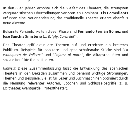
In den 80er Jahren erhöhte sich die Vielfalt des Theaters; die strengsten
vanguardistischen Übertreibungen verloren an Dominanz.
Els Comediants
erfuhren eine Neuorientierung; das traditionelle Theater erlebte ebenfalls
neue Akzente.
Bekannte Persönlichkeiten dieser Phase sind
Fernando Fernán Gómez
und
José Sanchis Sinisterra
(z. B.
"¡Ay, Carmela!"
).
Das Theater griff aktuellere Themen auf und erreichte ein breiteres
Publikum. Beispiele für populäre und gesellschaftsnahe Stücke sind
"La
estanquera de Vallecas"
und
"Bajarse al moro"
, die Alltagsrealitäten und
soziale Konflikte thematisieren.
Hinweis:
Diese Zusammenfassung fasst die Entwicklung des spanischen
Theaters in den Dekaden zusammen und benennt wichtige Strömungen,
Themen und Beispiele. Sie ist für Leser und Suchmaschinen optimiert durch
die Nennung relevanter Autoren, Epochen und Schlüsselbegriffe (z. B.
Exiltheater, Avantgarde, Protesttheater).