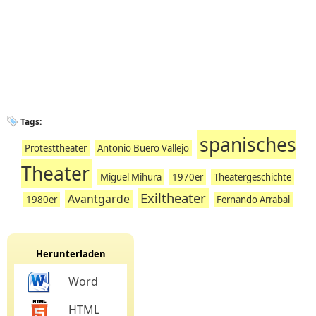
Tags:
spanisches
Protesttheater
Antonio Buero Vallejo
Theater
Miguel Mihura
1970er
Theatergeschichte
Exiltheater
Avantgarde
1980er
Fernando Arrabal
Herunterladen
Word
HTML