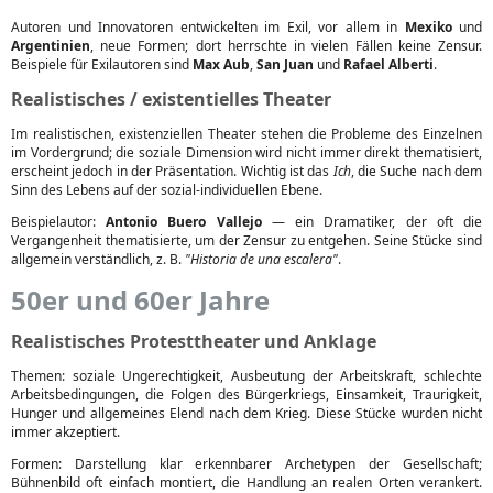
Autoren und Innovatoren entwickelten im Exil, vor allem in
Mexiko
und
Argentinien
, neue Formen; dort herrschte in vielen Fällen keine Zensur.
Beispiele für Exilautoren sind
Max Aub
,
San Juan
und
Rafael Alberti
.
Realistisches / existentielles Theater
Im realistischen, existenziellen Theater stehen die Probleme des Einzelnen
im Vordergrund; die soziale Dimension wird nicht immer direkt thematisiert,
erscheint jedoch in der Präsentation. Wichtig ist das
Ich
, die Suche nach dem
Sinn des Lebens auf der sozial-individuellen Ebene.
Beispielautor:
Antonio Buero Vallejo
— ein Dramatiker, der oft die
Vergangenheit thematisierte, um der Zensur zu entgehen. Seine Stücke sind
allgemein verständlich, z. B.
"Historia de una escalera"
.
50er und 60er Jahre
Realistisches Protesttheater und Anklage
Themen: soziale Ungerechtigkeit, Ausbeutung der Arbeitskraft, schlechte
Arbeitsbedingungen, die Folgen des Bürgerkriegs, Einsamkeit, Traurigkeit,
Hunger und allgemeines Elend nach dem Krieg. Diese Stücke wurden nicht
immer akzeptiert.
Formen: Darstellung klar erkennbarer Archetypen der Gesellschaft;
Bühnenbild oft einfach montiert, die Handlung an realen Orten verankert.