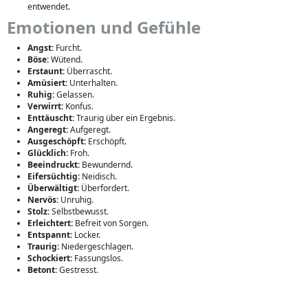
entwendet.
Emotionen und Gefühle
Angst:
Furcht.
Böse:
Wütend.
Erstaunt:
Überrascht.
Amüsiert:
Unterhalten.
Ruhig:
Gelassen.
Verwirrt:
Konfus.
Enttäuscht:
Traurig über ein Ergebnis.
Angeregt:
Aufgeregt.
Ausgeschöpft:
Erschöpft.
Glücklich:
Froh.
Beeindruckt:
Bewundernd.
Eifersüchtig:
Neidisch.
Überwältigt:
Überfordert.
Nervös:
Unruhig.
Stolz:
Selbstbewusst.
Erleichtert:
Befreit von Sorgen.
Entspannt:
Locker.
Traurig:
Niedergeschlagen.
Schockiert:
Fassungslos.
Betont:
Gestresst.