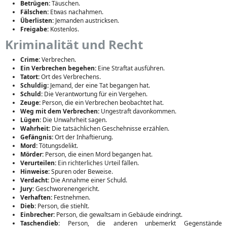
Betrügen:
Täuschen.
Fälschen:
Etwas nachahmen.
Überlisten:
Jemanden austricksen.
Freigabe:
Kostenlos.
Kriminalität und Recht
Crime:
Verbrechen.
Ein Verbrechen begehen:
Eine Straftat ausführen.
Tatort:
Ort des Verbrechens.
Schuldig:
Jemand, der eine Tat begangen hat.
Schuld:
Die Verantwortung für ein Vergehen.
Zeuge:
Person, die ein Verbrechen beobachtet hat.
Weg mit dem Verbrechen:
Ungestraft davonkommen.
Lügen:
Die Unwahrheit sagen.
Wahrheit:
Die tatsächlichen Geschehnisse erzählen.
Gefängnis:
Ort der Inhaftierung.
Mord:
Tötungsdelikt.
Mörder:
Person, die einen Mord begangen hat.
Verurteilen:
Ein richterliches Urteil fällen.
Hinweise:
Spuren oder Beweise.
Verdacht:
Die Annahme einer Schuld.
Jury:
Geschworenengericht.
Verhaften:
Festnehmen.
Dieb:
Person, die stiehlt.
Einbrecher:
Person, die gewaltsam in Gebäude eindringt.
Taschendieb:
Person, die anderen unbemerkt Gegenstände